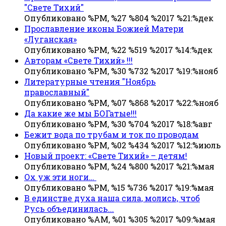
"Свете Тихий"
Опубликовано %PM, %27 %804 %2017 %21:%дек
Прославление иконы Божией Матери
«Луганская»
Опубликовано %PM, %22 %519 %2017 %14:%дек
Авторам «Свете Тихий» !!!
Опубликовано %PM, %30 %732 %2017 %19:%нояб
Литературные чтения "Ноябрь
православный"
Опубликовано %PM, %07 %868 %2017 %22:%нояб
Да какие же мы БОГатые!!!
Опубликовано %PM, %30 %704 %2017 %18:%авг
Бежит вода по трубам и ток по проводам
Опубликовано %PM, %02 %434 %2017 %12:%июль
Новый проект: «Свете Тихий» – детям!
Опубликовано %PM, %24 %800 %2017 %21:%мая
Ох уж эти ноги…
Опубликовано %PM, %15 %736 %2017 %19:%мая
В единстве духа наша сила, молись, чтоб
Русь объединилась...
Опубликовано %AM, %01 %305 %2017 %09:%мая