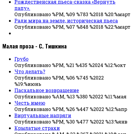
Рождественская пьеса-сказка «Вернуть
папу».
Опубликовано %PM, %09 %783 %2018 %20:%март
Ради мира на земле, историческая пьеса
Опубликовано %PM, %07 %848 %2018 %22:%март
Малая проза - С. Тишкина
Грубо
Опубликовано %PM, %21 %435 %2024 %12:%окт
Что делать?
Опубликовано %PM, %06 %745 %2022
%19:%июнь
Пасхальное возвращение
Опубликовано %AM, %13 %380 %2022 %11:%мая
Честь имею
Опубликовано %PM, %26 %447 %2022 %12:%апр
Виртуальные напряги
Опубликовано %PM, %30 %477 %2022 %13:%янв
Крылатые страхи