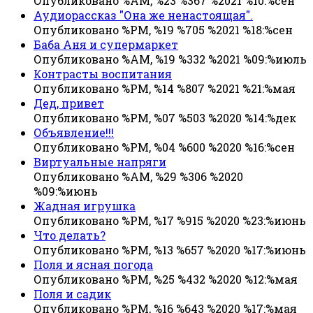
Опубликовано %AM, %23 %367 %2021 %10:%сен
Аудиорассказ "Она же ненастоящая".
Опубликовано %PM, %19 %705 %2021 %18:%сен
Баба Аня и супермаркет
Опубликовано %AM, %19 %332 %2021 %09:%июль
Контрасты воспитания
Опубликовано %PM, %14 %807 %2021 %21:%мая
Дед, привет
Опубликовано %PM, %07 %503 %2020 %14:%дек
Объявление!!!
Опубликовано %PM, %04 %600 %2020 %16:%сен
Виртуальные напряги
Опубликовано %AM, %29 %306 %2020
%09:%июнь
Жадная игрушка
Опубликовано %PM, %17 %915 %2020 %23:%июнь
Что делать?
Опубликовано %PM, %13 %657 %2020 %17:%июнь
Поля и ясная погода
Опубликовано %PM, %25 %432 %2020 %12:%мая
Поля и садик
Опубликовано %PM, %16 %643 %2020 %17:%мая