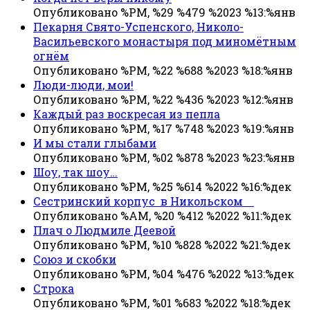
Опубликовано %PM, %29 %479 %2023 %13:%янв
Пекарня Свято-Успенского, Николо-
Васильевского монастыря под миномётным
огнём
Опубликовано %PM, %22 %688 %2023 %18:%янв
Люди-люди, мои!
Опубликовано %PM, %22 %436 %2023 %12:%янв
Каждый раз воскресая из пепла
Опубликовано %PM, %17 %748 %2023 %19:%янв
И мы стали глыбами
Опубликовано %PM, %02 %878 %2023 %23:%янв
Шоу, так шоу…
Опубликовано %PM, %25 %614 %2022 %16:%дек
Сестринский корпус в Никольском
Опубликовано %AM, %20 %412 %2022 %11:%дек
Плач о Людмиле Деевой
Опубликовано %PM, %10 %828 %2022 %21:%дек
Союз и скобки
Опубликовано %PM, %04 %476 %2022 %13:%дек
Строка
Опубликовано %PM, %01 %683 %2022 %18:%дек