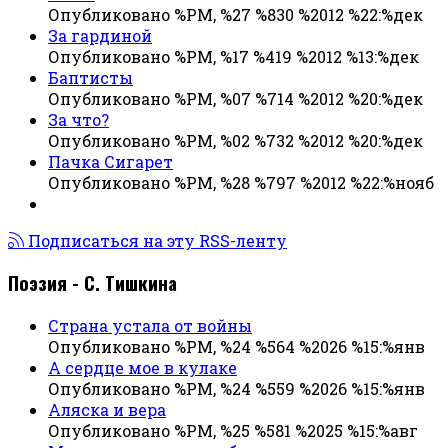
Опубликовано %PM, %27 %830 %2012 %22:%дек
За гардиной
Опубликовано %PM, %17 %419 %2012 %13:%дек
Баптисты
Опубликовано %PM, %07 %714 %2012 %20:%дек
За что?
Опубликовано %PM, %02 %732 %2012 %20:%дек
Пачка Сигарет
Опубликовано %PM, %28 %797 %2012 %22:%нояб
Подписаться на эту RSS-ленту
Поэзия - С. Тишкина
Страна устала от войны
Опубликовано %PM, %24 %564 %2026 %15:%янв
А сердце мое в кулаке
Опубликовано %PM, %24 %559 %2026 %15:%янв
Аляска и вера
Опубликовано %PM, %25 %581 %2025 %15:%авг