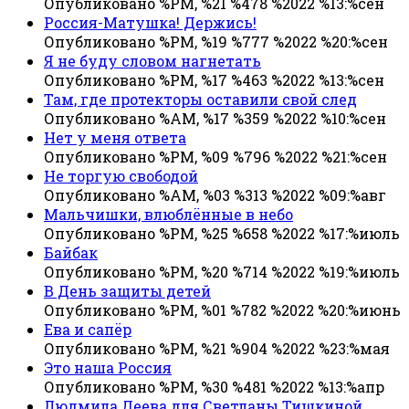
Опубликовано %PM, %21 %478 %2022 %13:%сен
Россия-Матушка! Держись!
Опубликовано %PM, %19 %777 %2022 %20:%сен
Я не буду словом нагнетать
Опубликовано %PM, %17 %463 %2022 %13:%сен
Там, где протекторы оставили свой след
Опубликовано %AM, %17 %359 %2022 %10:%сен
Нет у меня ответа
Опубликовано %PM, %09 %796 %2022 %21:%сен
Не торгую свободой
Опубликовано %AM, %03 %313 %2022 %09:%авг
Мальчишки, влюблённые в небо
Опубликовано %PM, %25 %658 %2022 %17:%июль
Байбак
Опубликовано %PM, %20 %714 %2022 %19:%июль
В День защиты детей
Опубликовано %PM, %01 %782 %2022 %20:%июнь
Ева и сапёр
Опубликовано %PM, %21 %904 %2022 %23:%мая
Это наша Россия
Опубликовано %PM, %30 %481 %2022 %13:%апр
Людмила Деева для Светланы Тишкиной