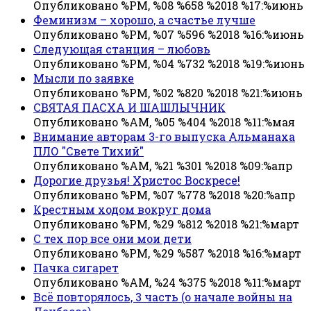
Опубликовано %PM, %08 %658 %2018 %17:%июнь
Феминизм – хорошо, а счастье лучше
Опубликовано %PM, %07 %596 %2018 %16:%июнь
Следующая станция – любовь
Опубликовано %PM, %04 %732 %2018 %19:%июнь
Мысли по заявке
Опубликовано %PM, %02 %820 %2018 %21:%июнь
СВЯТАЯ ПАСХА И ШАШЛЫЧНИК
Опубликовано %AM, %05 %404 %2018 %11:%мая
Внимание авторам 3-го выпуска Альманаха
ПЛО "Свете Тихий"
Опубликовано %AM, %21 %301 %2018 %09:%апр
Дорогие друзья! Христос Воскресе!
Опубликовано %PM, %07 %778 %2018 %20:%апр
Крестным ходом вокруг дома
Опубликовано %PM, %29 %812 %2018 %21:%март
С тех пор все они мои дети
Опубликовано %PM, %29 %587 %2018 %16:%март
Пачка сигарет
Опубликовано %AM, %24 %375 %2018 %11:%март
Всё повторялось, 3 часть (о начале войны на