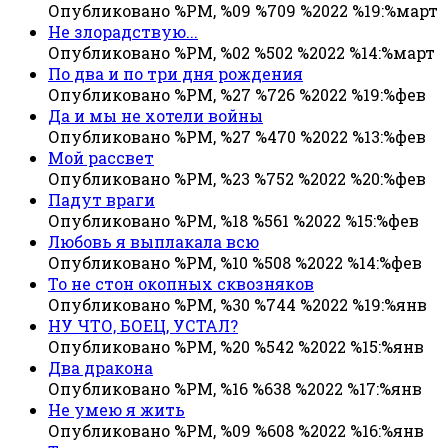
Опубликовано %PM, %09 %709 %2022 %19:%март
Не злорадствую...
Опубликовано %PM, %02 %502 %2022 %14:%март
По два и по три дня рождения
Опубликовано %PM, %27 %726 %2022 %19:%фев
Да и мы не хотели войны
Опубликовано %PM, %27 %470 %2022 %13:%фев
Мой рассвет
Опубликовано %PM, %23 %752 %2022 %20:%фев
Падут враги
Опубликовано %PM, %18 %561 %2022 %15:%фев
Любовь я выплакала всю
Опубликовано %PM, %10 %508 %2022 %14:%фев
То не стон окопных сквозняков
Опубликовано %PM, %30 %744 %2022 %19:%янв
НУ ЧТО, БОЕЦ, УСТАЛ?
Опубликовано %PM, %20 %542 %2022 %15:%янв
Два дракона
Опубликовано %PM, %16 %638 %2022 %17:%янв
Не умею я жить
Опубликовано %PM, %09 %608 %2022 %16:%янв