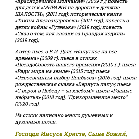
«Красноречивое молчание» (2009 г.); повесть
для детей «МИРАЖИ на дорогах + детские
ШАЛОСТИ», (2011 год); историческая книга
«Тайны Александровска» (2011 год); повесть о
детях войны «Гутенька» (2019 год); повесть
«Сказ о том, как казаки за Правдой ходили»
(2019 год);
Автор пьес: о В.И. Дале «Напутное на все
времена» (2009 г); пьеса в стихах
«ПсевдоСовесть нашего времени» (2010 г.); пьеса
«Ради мира на земле» (2015 год); пьеса
«Отвоёванный выбор Донбасса» (2016 год); пьеса
рождественская сказка «Вернуть папу»; пьеса
«С верой в Победу – за хлебом!»
;
пьеса «Родные
небратья» (2018 год), "Прикормленное место"
(2020 год).
На стихи написано много душевных и
духовных песен.
Господи Иисусе Христе, Сыне Божий,