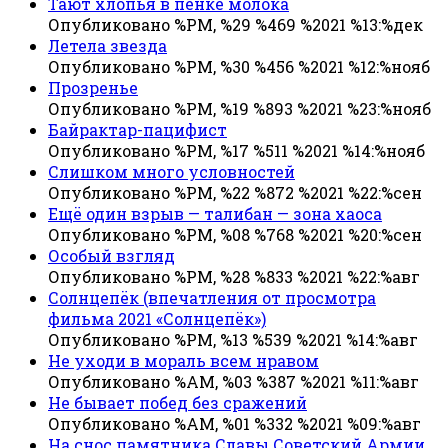
Тают хлопья в пенке молока
Опубликовано %PM, %29 %469 %2021 %13:%дек
Летела звезда
Опубликовано %PM, %30 %456 %2021 %12:%нояб
Прозренье
Опубликовано %PM, %19 %893 %2021 %23:%нояб
Байрактар-пацифист
Опубликовано %PM, %17 %511 %2021 %14:%нояб
Слишком много условностей
Опубликовано %PM, %22 %872 %2021 %22:%сен
Ещё один взрыв — талибан — зона хаоса
Опубликовано %PM, %08 %768 %2021 %20:%сен
Особый взгляд
Опубликовано %PM, %28 %833 %2021 %22:%авг
Солнцепёк (впечатления от просмотра
фильма 2021 «Солнцепёк»)
Опубликовано %PM, %13 %539 %2021 %14:%авг
Не уходи в мораль всем нравом
Опубликовано %AM, %03 %387 %2021 %11:%авг
Не бывает побед без сражений
Опубликовано %AM, %01 %332 %2021 %09:%авг
На снос памятника Славы Советский Армии