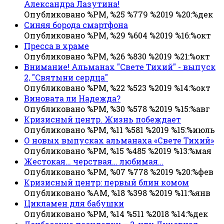
Александра Лазутина!
Опубликовано %PM, %25 %779 %2019 %20:%дек
Синяя борода смартфона
Опубликовано %PM, %29 %604 %2019 %16:%окт
Пресса в храме
Опубликовано %PM, %26 %830 %2019 %21:%окт
Внимание! Альманах "Свете Тихий" - выпуск
2, "Святыни сердца"
Опубликовано %PM, %22 %523 %2019 %14:%окт
Виновата ли Надежда?
Опубликовано %PM, %30 %578 %2019 %15:%авг
Кризисный центр. Жизнь побеждает
Опубликовано %PM, %11 %581 %2019 %15:%июль
О новых выпусках альманаха «Свете Тихий»
Опубликовано %PM, %15 %485 %2019 %13:%мая
Жестокая… черствая… любимая…
Опубликовано %PM, %07 %778 %2019 %20:%фев
Кризисный центр: первый блин комом
Опубликовано %AM, %18 %398 %2019 %11:%янв
Цикламен для бабушки
Опубликовано %PM, %14 %511 %2018 %14:%дек