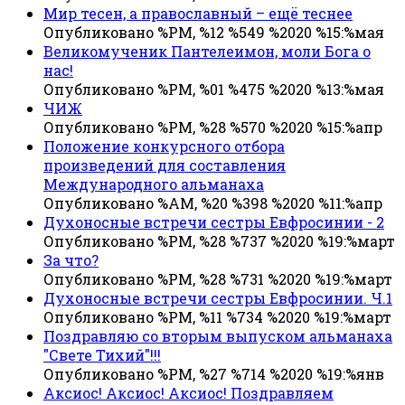
Мир тесен, а православный – ещё теснее
Опубликовано %PM, %12 %549 %2020 %15:%мая
Великомученик Пантелеимон, моли Бога о
нас!
Опубликовано %PM, %01 %475 %2020 %13:%мая
ЧИЖ
Опубликовано %PM, %28 %570 %2020 %15:%апр
Положение конкурсного отбора
произведений для составления
Международного альманаха
Опубликовано %AM, %20 %398 %2020 %11:%апр
Духоносные встречи сестры Евфросинии - 2
Опубликовано %PM, %28 %737 %2020 %19:%март
За что?
Опубликовано %PM, %28 %731 %2020 %19:%март
Духоносные встречи сестры Евфросинии. Ч.1
Опубликовано %PM, %11 %734 %2020 %19:%март
Поздравляю со вторым выпуском альманаха
"Свете Тихий"!!!
Опубликовано %PM, %27 %714 %2020 %19:%янв
Аксиос! Аксиос! Аксиос! Поздравляем