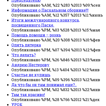
Председателю
Опубликовано %AM, %22 %283 %2013 %09:%сен
Информация о Пасхальном сборнике!!!
Опубликовано %AM, %12 %357 %2013 %11:%июнь
Итоги международного конкурса,
посвященного Пасхе.
Опубликовано %PM, %03 %528 %2013 %15:%мая
Помощь помощи – рознь
Опубликовано %AM, %20 %308 %2013 %10:%фев
Опять пятерка
Опубликовано %PM, %07 %394 %2013 %12:%фев
Что делать?
Опубликовано %PM, %26 %846 %2013 %23:%янв
Андрею Нестерову
Опубликовано %PM, %13 %404 %2013 %12:%янв
Счастье не купишь
Опубликовано %PM, %09 %396 %2013 %12:%янв
Да что бы он там понимал еще?..
Опубликовано %PM, %02 %832 %2013 %22:%янв
Там так красиво!
Опубликовано %PM, %28 %766 %2012 %21:%дек
УРОК