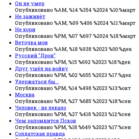
Он не умер
Опубликовано %AM, %14 %354 %2024 %10:%март
Не заживёт
Опубликовано %AM, %09 %406 %2024 %11:%март
Не кори
Опубликовано %PM, %07 %697 %2024 %18:%март
Веточка моя
Опубликовано %AM, %18 %938 %2023 %00:%дек
Русский "Дрон"
Опубликовано %PM, %15 %692 %2023 %18:%дек
Друг ушёл на войну
Опубликовано %PM, %02 %655 %2023 %17:%дек
Удержаться бы...
Опубликовано %PM, %14 %498 %2023 %13:%окт
Москва
Опубликовано %PM, %27 %685 %2023 %18:%сен
Человек - не лекало
Опубликовано %PM, %27 %418 %2023 %12:%сен
Чем запомнится Псков
Опубликовано %PM, %18 %649 %2023 %17:%сен
Солдатская правда