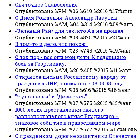
Святочное Славословие
Опубликовано %PM, %06 %649 %2016 %17:%янв
С Днем Рождения, Александр Лазутин!
Опубликовано %AM, %04 %314 %2016 %09:%янв
«Зеленый Рай» для тех, кто Ад не прошел
Опубликовано %PM, %08 %820 %2015 %21:%сен
В том-то и дело, что похож
Опубликовано %PM, %23 %743 %2015 %19:%авг
С тех пор - все они мои дети! К годовщине
боев за Георгиевку.
Опубликовано %AM, %20 %405 %2015 %11:%авг
Открытое письмо Российскому народу от
гражданки ЛНР, написанное 08.08.08 года.
Опубликовано %PM, %08 %616 %2015 %16:%авг
"Чудо-песни" и "Дева Русь"
Опубликовано %PM, %07 %575 %2015 %15:%авг
1000-летие преставления святого
равноапостольного князя Владимира –
знаковое событие в православном мире
Опубликовано %PM, %27 %577 %2015 %15:%июль
С праздником, дорогие защитники Отечества!