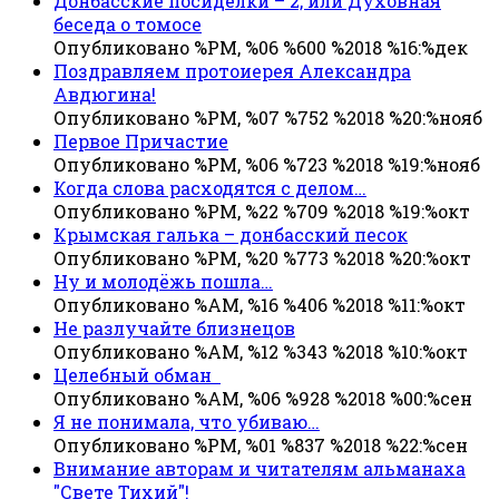
Донбасские посиделки – 2, или Духовная
беседа о томосе
Опубликовано %PM, %06 %600 %2018 %16:%дек
Поздравляем протоиерея Александра
Авдюгина!
Опубликовано %PM, %07 %752 %2018 %20:%нояб
Первое Причастие
Опубликовано %PM, %06 %723 %2018 %19:%нояб
Когда слова расходятся с делом…
Опубликовано %PM, %22 %709 %2018 %19:%окт
Крымская галька – донбасский песок
Опубликовано %PM, %20 %773 %2018 %20:%окт
Ну и молодёжь пошла…
Опубликовано %AM, %16 %406 %2018 %11:%окт
Не разлучайте близнецов
Опубликовано %AM, %12 %343 %2018 %10:%окт
Целебный обман
Опубликовано %AM, %06 %928 %2018 %00:%сен
Я не понимала, что убиваю…
Опубликовано %PM, %01 %837 %2018 %22:%сен
Внимание авторам и читателям альманаха
"Свете Тихий"!