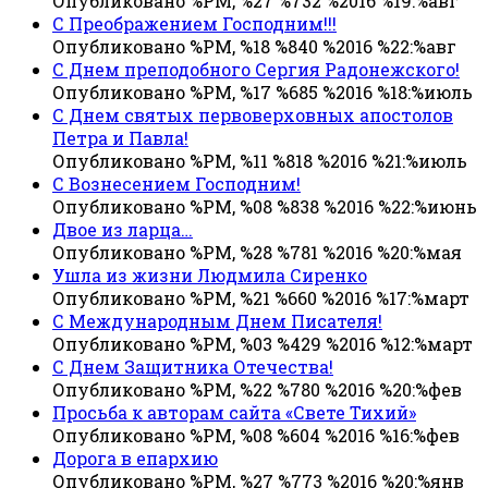
Опубликовано %PM, %27 %732 %2016 %19:%авг
С Преображением Господним!!!
Опубликовано %PM, %18 %840 %2016 %22:%авг
С Днем преподобного Сергия Радонежского!
Опубликовано %PM, %17 %685 %2016 %18:%июль
С Днем святых первоверховных апостолов
Петра и Павла!
Опубликовано %PM, %11 %818 %2016 %21:%июль
С Вознесением Господним!
Опубликовано %PM, %08 %838 %2016 %22:%июнь
Двое из ларца…
Опубликовано %PM, %28 %781 %2016 %20:%мая
Ушла из жизни Людмила Сиренко
Опубликовано %PM, %21 %660 %2016 %17:%март
С Международным Днем Писателя!
Опубликовано %PM, %03 %429 %2016 %12:%март
С Днем Защитника Отечества!
Опубликовано %PM, %22 %780 %2016 %20:%фев
Просьба к авторам сайта «Свете Тихий»
Опубликовано %PM, %08 %604 %2016 %16:%фев
Дорога в епархию
Опубликовано %PM, %27 %773 %2016 %20:%янв