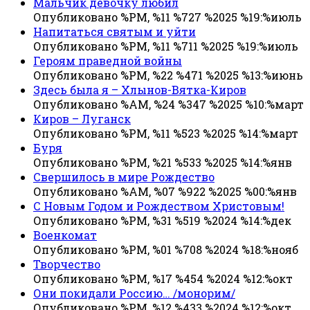
Мальчик девочку любил
Опубликовано %PM, %11 %727 %2025 %19:%июль
Напитаться святым и уйти
Опубликовано %PM, %11 %711 %2025 %19:%июль
Героям праведной войны
Опубликовано %PM, %22 %471 %2025 %13:%июнь
Здесь была я – Хлынов-Вятка-Киров
Опубликовано %AM, %24 %347 %2025 %10:%март
Киров – Луганск
Опубликовано %PM, %11 %523 %2025 %14:%март
Буря
Опубликовано %PM, %21 %533 %2025 %14:%янв
Свершилось в мире Рождество
Опубликовано %AM, %07 %922 %2025 %00:%янв
С Новым Годом и Рождеством Христовым!
Опубликовано %PM, %31 %519 %2024 %14:%дек
Военкомат
Опубликовано %PM, %01 %708 %2024 %18:%нояб
Творчество
Опубликовано %PM, %17 %454 %2024 %12:%окт
Они покидали Россию… /монорим/
Опубликовано %PM, %12 %433 %2024 %12:%окт