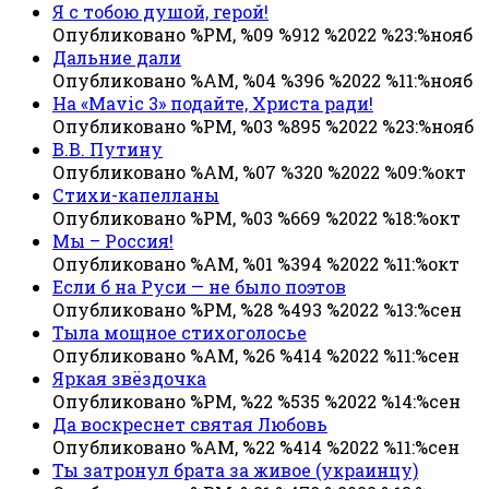
Я с тобою душой, герой!
Опубликовано %PM, %09 %912 %2022 %23:%нояб
Дальние дали
Опубликовано %AM, %04 %396 %2022 %11:%нояб
На «Mavic 3» подайте, Христа ради!
Опубликовано %PM, %03 %895 %2022 %23:%нояб
В.В. Путину
Опубликовано %AM, %07 %320 %2022 %09:%окт
Стихи-капелланы
Опубликовано %PM, %03 %669 %2022 %18:%окт
Мы – Россия!
Опубликовано %AM, %01 %394 %2022 %11:%окт
Если б на Руси — не было поэтов
Опубликовано %PM, %28 %493 %2022 %13:%сен
Тыла мощное стихоголосье
Опубликовано %AM, %26 %414 %2022 %11:%сен
Яркая звёздочка
Опубликовано %PM, %22 %535 %2022 %14:%сен
Да воскреснет святая Любовь
Опубликовано %AM, %22 %414 %2022 %11:%сен
Ты затронул брата за живое (украинцу)