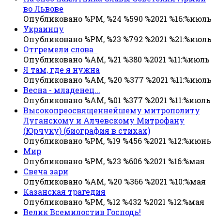
во Львове
Опубликовано %PM, %24 %590 %2021 %16:%июль
Украинцу
Опубликовано %PM, %23 %792 %2021 %21:%июль
Отгремели слова
Опубликовано %AM, %21 %380 %2021 %11:%июль
Я там, где я нужна
Опубликовано %AM, %20 %377 %2021 %11:%июль
Весна - младенец...
Опубликовано %AM, %01 %377 %2021 %11:%июль
Высокопреосвященнейшему митрополиту
Луганскому и Алчевскому Митрофану
(Юрчуку) (биография в стихах)
Опубликовано %PM, %19 %456 %2021 %12:%июнь
Мир
Опубликовано %PM, %23 %606 %2021 %16:%мая
Свеча зари
Опубликовано %AM, %20 %366 %2021 %10:%мая
Казанская трагедия
Опубликовано %PM, %12 %432 %2021 %12:%мая
Велик Всемилостив Господь!