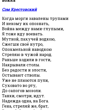
Война
Сэм Крестовский
Когда морги завалены трупами
И некому их опознать,
Война между нами-глупыми,
Я тоже иду воевать.
Мутной, пахучей водкою,
Сжегши своё нутро,
Опохмельной наводкою
Стреляю в чужой народ.
Раньше ходили в гости,
Накрывали столы.
Без радости и злости,
Остывают стволы.
Уже не плюются пули,
Суховато во рту,
До сапогов мозоли.
Танки, смотри, идут.
Надежда одна, на Бога.
Гена, стреляй же, брат,