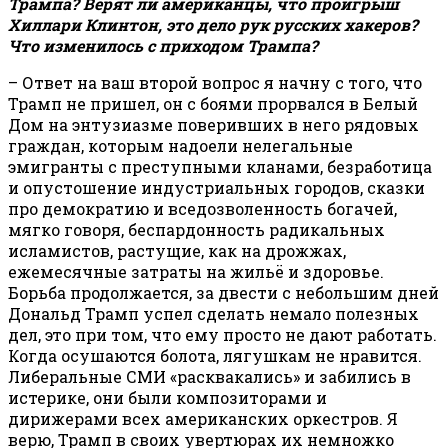
Трампа? Верят ли американцы, что проигрыш
Хиллари Клинтон, это дело рук русских хакеров?
Что изменилось с приходом Трампа?
– Ответ на ваш второй вопрос я начну с того, что
Трамп не пришел, он с боями прорвался в Белый
Дом на энтузиазме поверивших в него рядовых
граждан, которым надоели нелегальные
эмигранты с преступными кланами, безработица
и опустошение индустриальных городов, сказки
про демократию и вседозволенность богачей,
мягко говоря, беспардонность радикальных
исламистов, растущие, как на дрожжах,
ежемесячные затраты на жильё и здоровье.
Борьба продолжается, за двести с небольшим дней
Дональд Трамп успел сделать немало полезных
дел, это при том, что ему просто не дают работать.
Когда осушаются болота, лягушкам не нравится.
Либеральные СМИ «расквакались» и забились в
истерике, они были композиторами и
дирижерами всех американских оркестров. Я
верю, Трамп в своих увертюрах их немножко