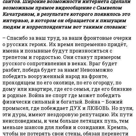
сайтов. Широкие возможности интернета сделали
возможным прямое видеообщение с Самвелом
Качатряном, в результате которого появилось это
интервью, в котором он обращается к пишущим
людям и корреспондентам вот такими словами:
– Спасибо за ваш труд, за ваши фронтовые очерки
о русских героях. Их время непременно придёт,
имена и позывные будут произноситься с
трепетом и гордостью. Они станут примером
русского сопротивления в веках. Враг будет
разбит, победа будет за нами! Невозможно
победить вооруженный народ на фронте,
проходящем по его околице, по его огороду, по
дому или квартире, где его семья, где его близкие
и родные. Война не спорт где может победить
физически сильный и богатый. Война – Божий
промысел, где побеждает ДУХ и ЛЮБОВЬ. Но пули,
эти дуры, имеют нездоровую репутацию. Их пути
неисповедимы, и чем больше летящих пуль, тем
меньше шансов для любви и созидания. Кремль,
чтобы не потерять свои стены, обязан перенести