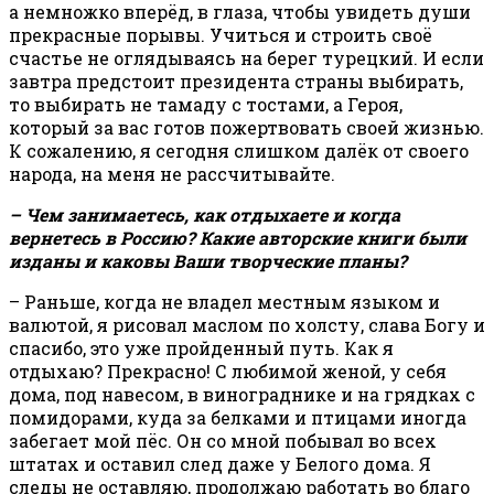
а немножко вперёд, в глаза, чтобы увидеть души
прекрасные порывы. Учиться и строить своё
счастье не оглядываясь на берег турецкий. И если
завтра предстоит президента страны выбирать,
то выбирать не тамаду с тостами, а Героя,
который за вас готов пожертвовать своей жизнью.
К сожалению, я сегодня слишком далёк от своего
народа, на меня не рассчитывайте.
– Чем занимаетесь, как отдыхаете и когда
вернетесь в Россию? Какие авторские книги были
изданы и каковы Ваши творческие планы?
– Раньше, когда не владел местным языком и
валютой, я рисовал маслом по холсту, слава Богу и
спасибо, это уже пройденный путь. Как я
отдыхаю? Прекрасно! С любимой женой, у себя
дома, под навесом, в винограднике и на грядках с
помидорами, куда за белками и птицами иногда
забегает мой пёс. Он со мной побывал во всех
штатах и оставил след даже у Белого дома. Я
следы не оставляю, продолжаю работать во благо