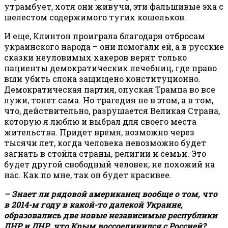
утрамбует, хотя они живучи, эти фальшивые эха с
шелестом содержимого тугих кошельков.
И еще, Клинтон проиграла благодаря отбросам
украинского народа – они помогали ей, а в русские
сказки неуловимых хакеров верят только
пациенты демократических лечебниц, где право
вши убить слона защищено конституционно.
Демократическая партия, опуская Трампа во все
лужи, тонет сама. Но трагедия не в этом, а в том,
что, действительно, разрушается Великая Страна,
которую я люблю и выбрал для своего места
жительства. Придет время, возможно через
тысячи лет, когда человека невозможно будет
загнать в стойла страны, религии и семьи. Это
будет другой свободный человек, не похожий на
нас. Как по мне, так он будет красивее.
– Знает ли рядовой американец вообще о том, что
в 2014-м году в какой-то далекой Украине,
образовались две новые независимые республики
ЛНР и ДНР, что Крым воссоединился с Россией?