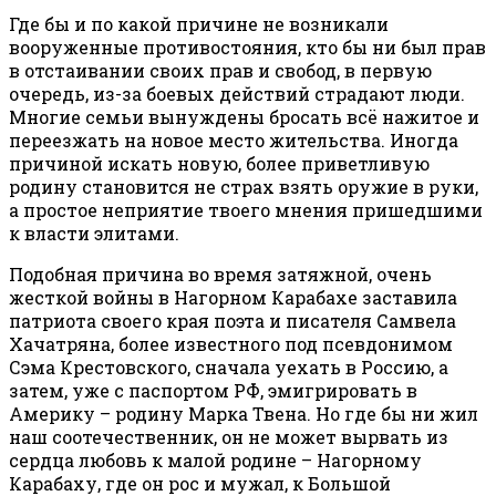
Где бы и по какой причине не возникали
вооруженные противостояния, кто бы ни был прав
в отстаивании своих прав и свобод, в первую
очередь, из-за боевых действий страдают люди.
Многие семьи вынуждены бросать всё нажитое и
переезжать на новое место жительства. Иногда
причиной искать новую, более приветливую
родину становится не страх взять оружие в руки,
а простое неприятие твоего мнения пришедшими
к власти элитами.
Подобная причина во время затяжной, очень
жесткой войны в Нагорном Карабахе заставила
патриота своего края поэта и писателя Самвела
Хачатряна, более известного под псевдонимом
Сэма Крестовского, сначала уехать в Россию, а
затем, уже с паспортом РФ, эмигрировать в
Америку – родину Марка Твена. Но где бы ни жил
наш соотечественник, он не может вырвать из
сердца любовь к малой родине – Нагорному
Карабаху, где он рос и мужал, к Большой