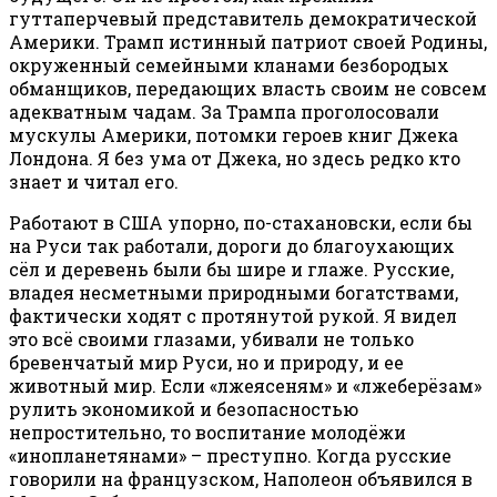
гуттаперчевый представитель демократической
Америки. Трамп истинный патриот своей Родины,
окруженный семейными кланами безбородых
обманщиков, передающих власть своим не совсем
адекватным чадам. За Трампа проголосовали
мускулы Америки, потомки героев книг Джека
Лондона. Я без ума от Джека, но здесь редко кто
знает и читал его.
Работают в США упорно, по-стахановски, если бы
на Руси так работали, дороги до благоухающих
сёл и деревень были бы шире и глаже. Русские,
владея несметными природными богатствами,
фактически ходят с протянутой рукой. Я видел
это всё своими глазами, убивали не только
бревенчатый мир Руси, но и природу, и ее
животный мир. Если «лжеясеням» и «лжеберёзам»
рулить экономикой и безопасностью
непростительно, то воспитание молодёжи
«инопланетянами» – преступно. Когда русские
говорили на французском, Наполеон объявился в