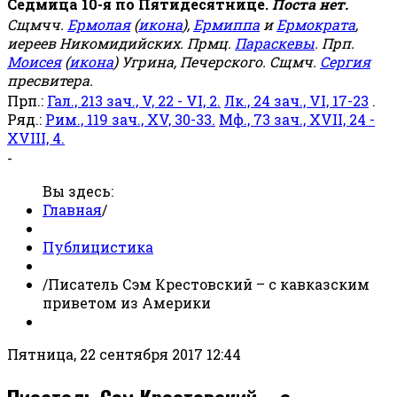
Седмица 10-я по Пятидесятнице.
Поста нет.
Сщмчч.
Ермолая
(
икона
),
Ермиппа
и
Ермократа
,
иереев Никомидийских. Прмц.
Параскевы
. Прп.
Моисея
(
икона
) Угрина, Печерского. Сщмч.
Сергия
пресвитера.
Прп.:
Гал., 213 зач., V, 22 - VI, 2.
Лк., 24 зач., VI, 17-23
.
Ряд.:
Рим., 119 зач., XV, 30-33.
Мф., 73 зач., XVII, 24 -
XVIII, 4.
-
Вы здесь:
Главная
/
Публицистика
/
Писатель Сэм Крестовский – с кавказским
приветом из Америки
Пятница, 22 сентября 2017 12:44
Писатель Сэм Крестовский – с