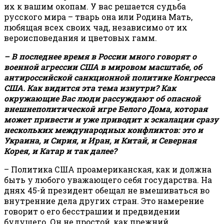
их к вашим окопам. У вас решается судьба
русского мира – тварь она или Родина Мать,
любящая всех своих чад, независимо от их
вероисповедания и цветовых гамм.
– В последнее время в России много говорят о
военной агрессии США в мировом масштабе, об
антироссийской санкционной политике Конгресса
США. Как видится эта тема изнутри? Как
окружающие Вас люди рассуждают об опасной
внешнеполитической игре Белого Дома, которая
может привести и уже приводит к эскалации сразу
нескольких международных конфликтов: это и
Украина, и Сирия, и Иран, и Китай, и Северная
Корея, и Катар и так далее?
– Политика США проамериканская, как и должна
быть у любого уважающего себя государства. На
днях 45-й президент обещал не вмешиваться во
внутренние дела других стран. Это намерение
говорит о его бесстрашии и предвидении
будущего. Он не простой, как прежний