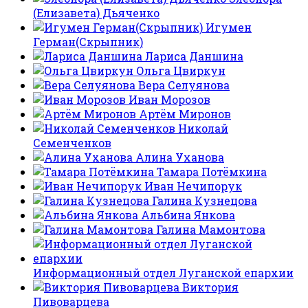
(Елизавета) Дьяченко
Игумен
Герман(Скрыпник)
Лариса Даншина
Ольга Цвиркун
Вера Селуянова
Иван Морозов
Артём Миронов
Николай
Семенченков
Алина Уханова
Тамара Потёмкина
Иван Нечипорук
Галина Кузнецова
Альбина Янкова
Галина Мамонтова
Информационный отдел Луганской епархии
Виктория
Пивоварцева