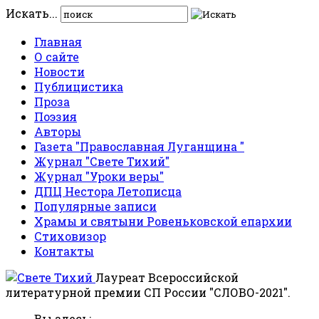
Искать...
Главная
О сайте
Новости
Публицистика
Проза
Поэзия
Авторы
Газета "Православная Луганщина "
Журнал "Свете Тихий"
Журнал "Уроки веры"
ДПЦ Нестора Летописца
Популярные записи
Храмы и святыни Ровеньковской епархии
Стиховизор
Контакты
Лауреат Всероссийской
литературной премии СП России "СЛОВО-2021".
Вы здесь: