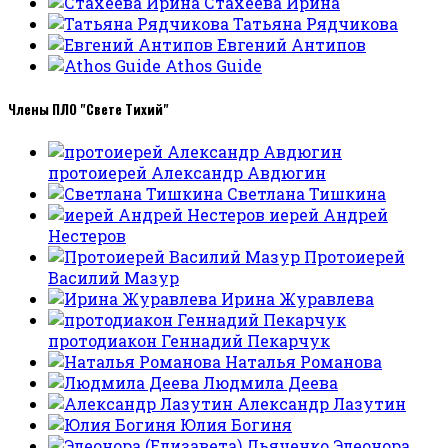
Стахеева Ирина
Татьяна Рядчикова
Евгений Антипов
Athos Guide
Члены ПЛО "Свете Тихий"
протоиерей Александр Авдюгин
Светлана Тишкина
иерей Андрей
Нестеров
Протоиерей
Василий Мазур
Ирина Журавлева
протодиакон Геннадий Пекарчук
Наталья Романова
Людмила Деева
Александр Лазутин
Юлия Богиня
Элеонора