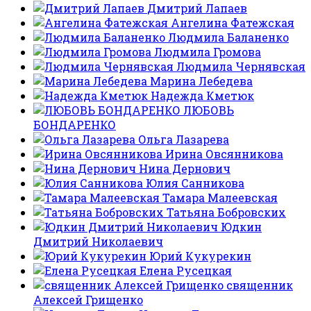
Дмитрий Лапаев
Ангелина Фатежская
Людмила Баланенко
Людмила Громова
Людмила Чернявская
Марина Лебедева
Надежда Кметюк
ЛЮБОВЬ
БОНДАРЕНКО
Ольга Лазарева
Ирина Овсянникова
Нина Дернович
Юлия Санникова
Тамара Малеевская
Татьяна Бобровских
Юдкин
Дмитрий Николаевич
Юрий Кукурекин
Елена Русецкая
священник
Алексей Грищенко