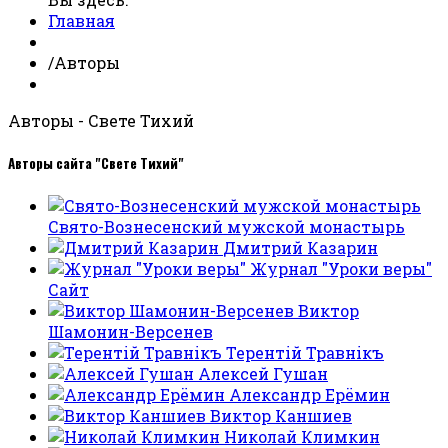
Главная
/
Авторы
Авторы - Свете Тихий
Авторы сайта "Свете Тихий"
Свято-Вознесенский мужской монастырь
Дмитрий Казарин
Журнал "Уроки веры"
Сайт
Виктор
Шамонин-Версенев
Терентiй Травнiкъ
Алексей Гушан
Александр Ерёмин
Виктор Каншиев
Николай Климкин