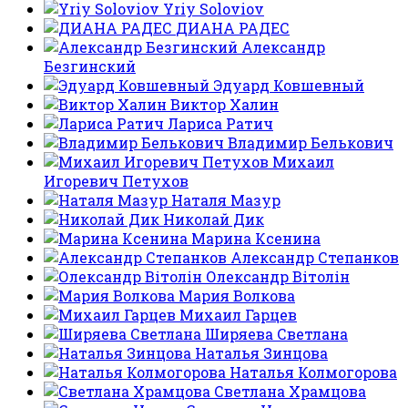
Yriy Soloviov
ДИАНА РАДЕС
Александр
Безгинский
Эдуард Ковшевный
Виктор Халин
Лариса Ратич
Владимир Белькович
Михаил
Игоревич Петухов
Наталя Мазур
Николай Дик
Марина Ксенина
Александр Степанков
Олександр Вітолін
Мария Волкова
Михаил Гарцев
Ширяева Светлана
Наталья Зинцова
Наталья Колмогорова
Светлана Храмцова