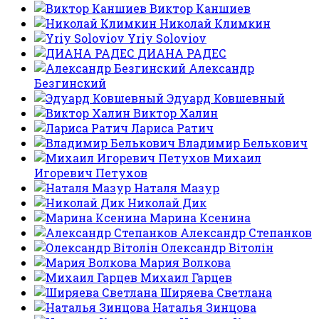
Виктор Каншиев
Николай Климкин
Yriy Soloviov
ДИАНА РАДЕС
Александр
Безгинский
Эдуард Ковшевный
Виктор Халин
Лариса Ратич
Владимир Белькович
Михаил
Игоревич Петухов
Наталя Мазур
Николай Дик
Марина Ксенина
Александр Степанков
Олександр Вітолін
Мария Волкова
Михаил Гарцев
Ширяева Светлана
Наталья Зинцова