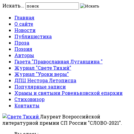
Искать...
Главная
О сайте
Новости
Публицистика
Проза
Поэзия
Авторы
Газета "Православная Луганщина "
Журнал "Свете Тихий"
Журнал "Уроки веры"
ДПЦ Нестора Летописца
Популярные записи
Храмы и святыни Ровеньковской епархии
Стиховизор
Контакты
Лауреат Всероссийской
литературной премии СП России "СЛОВО-2021".
Вы здесь: