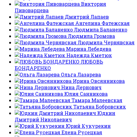
Виктория
Пивоварцева
Дмитрий Лапаев
Ангелина Фатежская
Людмила Баланенко
Людмила Громова
Людмила Чернявская
Марина Лебедева
Надежда Кметюк
ЛЮБОВЬ
БОНДАРЕНКО
Ольга Лазарева
Ирина Овсянникова
Нина Дернович
Юлия Санникова
Тамара Малеевская
Татьяна Бобровских
Юдкин
Дмитрий Николаевич
Юрий Кукурекин
Елена Русецкая