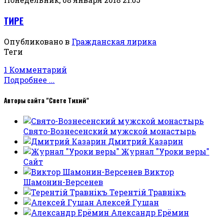
ТИРЕ
Опубликовано в
Гражданская лирика
Теги
1 Комментарий
Подробнее ...
Авторы сайта "Свете Тихий"
Свято-Вознесенский мужской монастырь
Дмитрий Казарин
Журнал "Уроки веры"
Сайт
Виктор
Шамонин-Версенев
Терентiй Травнiкъ
Алексей Гушан
Александр Ерёмин