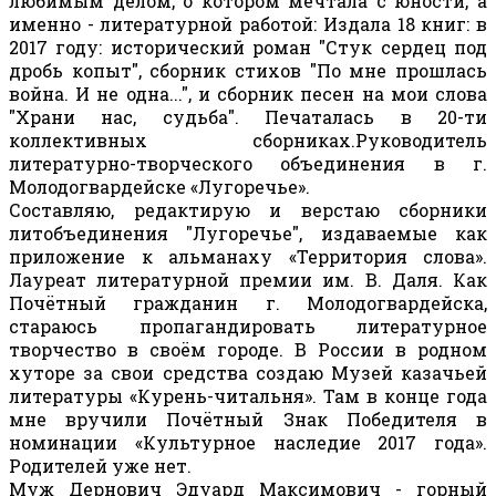
любимым делом, о котором мечтала с юности, а
именно - литературной работой: Издала 18 книг: в
2017 году: исторический роман "Стук сердец под
дробь копыт", сборник стихов "По мне прошлась
война. И не одна...", и сборник песен на мои слова
"Храни нас, судьба". Печаталась в 20-ти
коллективных сборниках.Руководитель
литературно-творческого объединения в г.
Молодогвардейске «Лугоречье».
Составляю, редактирую и верстаю сборники
литобъединения "Лугоречье", издаваемые как
приложение к альманаху «Территория слова».
Лауреат литературной премии им. В. Даля. Как
Почётный гражданин г. Молодогвардейска,
стараюсь пропагандировать литературное
творчество в своём городе. В России в родном
хуторе за свои средства создаю Музей казачьей
литературы «Курень-читальня». Там в конце года
мне вручили Почётный Знак Победителя в
номинации «Культурное наследие 2017 года».
Родителей уже нет.
Муж Дернович Эдуард Максимович - горный