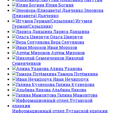
Юлия Богиня
Элеонора
(Елизавета) Дьяченко
Игумен
Герман(Скрыпник)
Лариса Даншина
Ольга Цвиркун
Вера Селуянова
Иван Морозов
Артём Миронов
Николай
Семенченков
Алина Уханова
Тамара Потёмкина
Иван Нечипорук
Галина Кузнецова
Альбина Янкова
Галина Мамонтова
Информационный отдел Луганской епархии