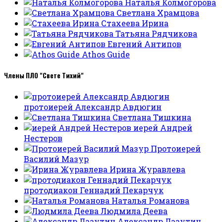
Наталья Колмогорова
Светлана Храмцова
Стахеева Ирина
Татьяна Рядчикова
Евгений Антипов
Athos Guide
Члены ПЛО "Свете Тихий"
протоиерей Александр Авдюгин
Светлана Тишкина
иерей Андрей
Нестеров
Протоиерей
Василий Мазур
Ирина Журавлева
протодиакон Геннадий Пекарчук
Наталья Романова
Людмила Деева
Александр Лазутин