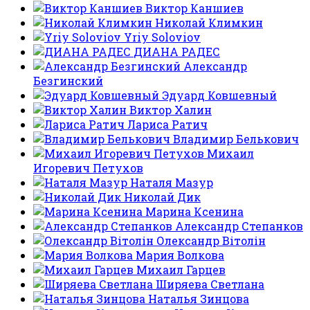
Виктор Каншиев
Николай Климкин
Yriy Soloviov
ДИАНА РАДЕС
Александр
Безгинский
Эдуард Ковшевный
Виктор Халин
Лариса Ратич
Владимир Белькович
Михаил
Игоревич Петухов
Наталя Мазур
Николай Дик
Марина Ксенина
Александр Степанков
Олександр Вітолін
Мария Волкова
Михаил Гарцев
Ширяева Светлана
Наталья Зинцова