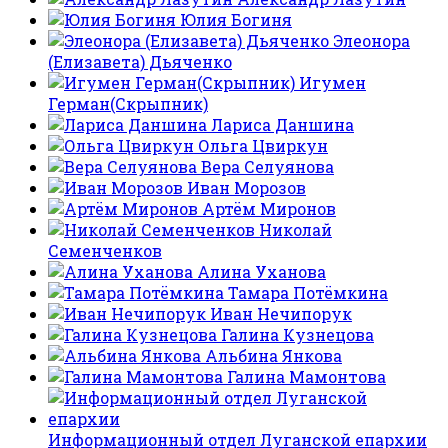
Юлия Богиня
Элеонора
(Елизавета) Дьяченко
Игумен
Герман(Скрыпник)
Лариса Даншина
Ольга Цвиркун
Вера Селуянова
Иван Морозов
Артём Миронов
Николай
Семенченков
Алина Уханова
Тамара Потёмкина
Иван Нечипорук
Галина Кузнецова
Альбина Янкова
Галина Мамонтова
Информационный отдел Луганской епархии