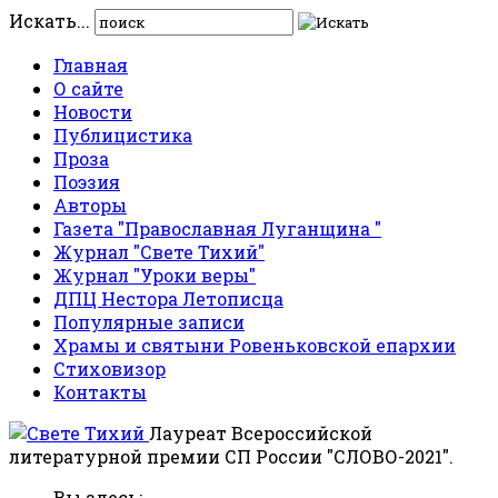
Искать...
Главная
О сайте
Новости
Публицистика
Проза
Поэзия
Авторы
Газета "Православная Луганщина "
Журнал "Свете Тихий"
Журнал "Уроки веры"
ДПЦ Нестора Летописца
Популярные записи
Храмы и святыни Ровеньковской епархии
Стиховизор
Контакты
Лауреат Всероссийской
литературной премии СП России "СЛОВО-2021".
Вы здесь: