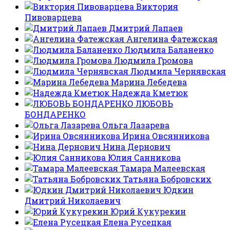
Виктория
Пивоварцева
Дмитрий Лапаев
Ангелина Фатежская
Людмила Баланенко
Людмила Громова
Людмила Чернявская
Марина Лебедева
Надежда Кметюк
ЛЮБОВЬ
БОНДАРЕНКО
Ольга Лазарева
Ирина Овсянникова
Нина Дернович
Юлия Санникова
Тамара Малеевская
Татьяна Бобровских
Юдкин
Дмитрий Николаевич
Юрий Кукурекин
Елена Русецкая