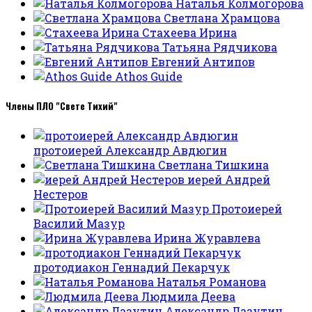
Наталья Колмогорова
Светлана Храмцова
Стахеева Ирина
Татьяна Рядчикова
Евгений Антипов
Athos Guide
Члены ПЛО "Свете Тихий"
протоиерей Александр Авдюгин
Светлана Тишкина
иерей Андрей
Нестеров
Протоиерей
Василий Мазур
Ирина Журавлева
протодиакон Геннадий Пекарчук
Наталья Романова
Людмила Деева
Александр Лазутин