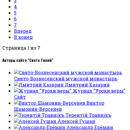
3
4
5
6
7
Вперед
В конец
Страница 1 из 7
Авторы сайта "Свете Тихий"
Свято-Вознесенский мужской монастырь
Дмитрий Казарин
Журнал "Уроки веры"
Сайт
Виктор
Шамонин-Версенев
Терентiй Травнiкъ
Алексей Гушан
Александр Ерёмин