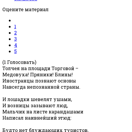
Оцените материал
1
2
3
4
5
(1 Голосовать)
Толчея на площади Торговой –
Медовуха! Пряники! Блины!
Иностранцы познают основы
Навсегда непознанной страны.
И лошадки шевелят ушами,
И возницы зазывают люд,
Мальчик на листе карандашами
Написал наивнейший этюд:
Будто нет блуждающих туристов,