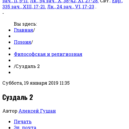
зач., II, 5-11.
Лк., 54 зач., X, 38-42; XI, 27-28.
Свт.:
Евр.,
335 зач., XIII, 17-21.
Лк., 24 зач., VI, 17-23
.
-
Вы здесь:
Главная
/
Поэзия
/
Философская и религиозная
/
Суздаль 2
Суббота, 19 января 2019 11:35
Суздаль 2
Автор
Алексей Гушан
Печать
Эл. почта