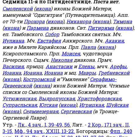
Седмица 11-я по Пятидесятнице.
Поста нет.
Смоленской
(
икона
) иконы Божией Матери,
именуемой "Одигитрия" (Путеводительница). Апп.
от 70-ти
Прохора
(
икона
),
Никанора
(
икона
),
Тимона
(
икона
) и
Пармена
диаконов. Свт.
Питирима
(
икона
),
еп. Тамбовского.
Собор
Тамбовских святых. Мч.
Иулиана
. Мч.
Евстафия
Анкирского. Мч.
Акакия
,
иже в Милете Карийском. Прп.
Павла
(
икона
)
Ксиропотамского. Прп.
Моисея
, чудотворца
Печерского. Сщмч.
Николая
диакона. Прмч.
Василия
, прмцц.
Анастасии
и
Елены
, мчч.
Арефы
,
Иоанна
,
Иоанна
,
Иоанна
и мц.
Мавры
.
Гребневской
(
икона
),
Костромской
и"Умиление"
Серафимо-
Дивеевской
(
икона
) икон Божией Матери. Чтимые
списки со Смоленской иконы Божией Матери:
Устюженская
,
Выдропусская
,
Христофоровская
,
Супрасльская
,
Югская
(
икона
),
Игрицкая
,
Шуйская
(
икона
),
Седмиезерная
,
Сергиевская
(в Троице-
Сергиевой Лавре).
Утр. -
Лк., 4 зач., I, 39-49, 56.
Лит. -
2 Кор., 171 зач., II,
3-15.
Мф., 94 зач., XXIII, 13-22.
Богородицы:
Флп., 240