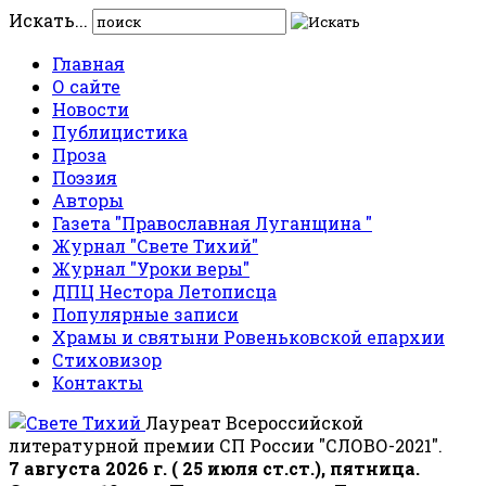
Искать...
Главная
О сайте
Новости
Публицистика
Проза
Поэзия
Авторы
Газета "Православная Луганщина "
Журнал "Свете Тихий"
Журнал "Уроки веры"
ДПЦ Нестора Летописца
Популярные записи
Храмы и святыни Ровеньковской епархии
Стиховизор
Контакты
Лауреат Всероссийской
литературной премии СП России "СЛОВО-2021".
7 августа 2026 г. ( 25 июля ст.ст.), пятница.