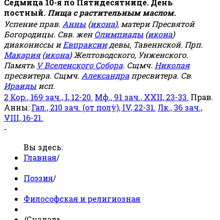
Седмица 10-я по Пятидесятнице. День
постный.
Пища с растительным маслом.
Успение прав.
Анны
(
икона
), матери Пресвятой
Богородицы. Свв. жен
Олимпиады
(
икона
)
диакониссы и
Евпраксии
девы, Тавеннской. Прп.
Макария
(
икона
) Желтоводского, Унженского.
Память
V Вселенского Собора
. Сщмч.
Николая
пресвитера. Сщмч.
Александра
пресвитера. Св.
Ираиды
исп.
2 Кор., 169 зач., I, 12-20.
Мф., 91 зач., XXII, 23-33.
Прав.
Анны:
Гал., 210 зач. (от полу́), IV, 22-31.
Лк., 36 зач.,
VIII, 16-21.
-
Вы здесь:
Главная
/
Поэзия
/
Философская и религиозная
/
Суздаль