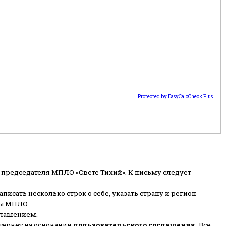
Protected by EasyCalcCheck Plus
 председателя МПЛО «Свете Тихий».
К письму следует
писать несколько строк о себе, указать страну и регион
ены МПЛО
глашением.
тернет на основании
пользовательского соглашени
я
.
Все