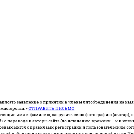
аписать заявление о принятии в члены литобъединения на имя
мастерства. »
ОТПРАВИТЬ ПИСЬМО
стоящие имя и фамилию, загрузить свою фотографию (аватар), на
» о переводе в авторы сайта (по истечению времени – и в чл
 ознакомится с правилами регистрации и пользовательским со
одной публикации своих литературных произведений в сети Ин