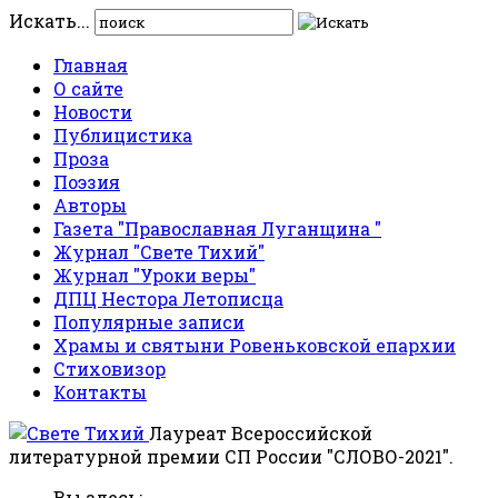
Искать...
Главная
О сайте
Новости
Публицистика
Проза
Поэзия
Авторы
Газета "Православная Луганщина "
Журнал "Свете Тихий"
Журнал "Уроки веры"
ДПЦ Нестора Летописца
Популярные записи
Храмы и святыни Ровеньковской епархии
Стиховизор
Контакты
Лауреат Всероссийской
литературной премии СП России "СЛОВО-2021".
Вы здесь: