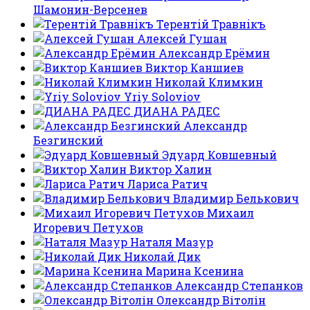
Шамонин-Версенев
Терентiй Травнiкъ
Алексей Гушан
Александр Ерёмин
Виктор Каншиев
Николай Климкин
Yriy Soloviov
ДИАНА РАДЕС
Александр
Безгинский
Эдуард Ковшевный
Виктор Халин
Лариса Ратич
Владимир Белькович
Михаил
Игоревич Петухов
Наталя Мазур
Николай Дик
Марина Ксенина
Александр Степанков
Олександр Вітолін