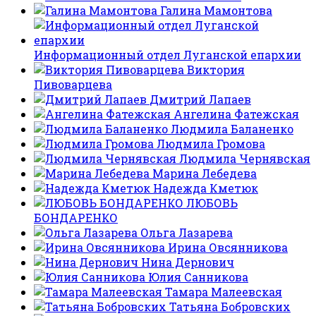
Галина Мамонтова
Информационный отдел Луганской епархии
Виктория
Пивоварцева
Дмитрий Лапаев
Ангелина Фатежская
Людмила Баланенко
Людмила Громова
Людмила Чернявская
Марина Лебедева
Надежда Кметюк
ЛЮБОВЬ
БОНДАРЕНКО
Ольга Лазарева
Ирина Овсянникова
Нина Дернович
Юлия Санникова
Тамара Малеевская
Татьяна Бобровских