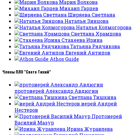
Мария Волкова
Михаил Гарцев
Ширяева Светлана
Наталья Зинцова
Наталья Колмогорова
Светлана Храмцова
Стахеева Ирина
Татьяна Рядчикова
Евгений Антипов
Athos Guide
Члены ПЛО "Свете Тихий"
протоиерей Александр Авдюгин
Светлана Тишкина
иерей Андрей
Нестеров
Протоиерей
Василий Мазур
Ирина Журавлева