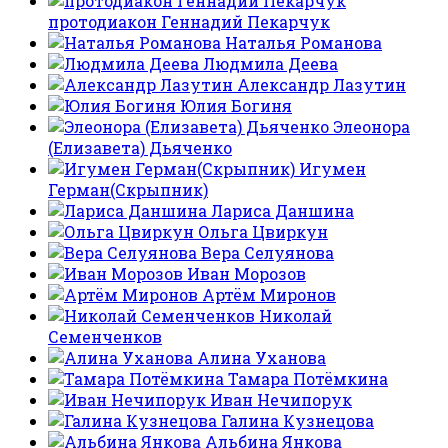
протодиакон Геннадий Пекарчук
Наталья Романова
Людмила Деева
Александр Лазутин
Юлия Богиня
Элеонора
(Елизавета) Дьяченко
Игумен
Герман(Скрыпник)
Лариса Даншина
Ольга Цвиркун
Вера Селуянова
Иван Морозов
Артём Миронов
Николай
Семенченков
Алина Уханова
Тамара Потёмкина
Иван Нечипорук
Галина Кузнецова
Альбина Янкова