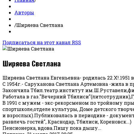
Авторы
/
Ширяева Светлана
Подписаться на этот канал RSS
Ширяева Светлана
Ширяева Светлана Евгеньевна- родилась 22.Х!.1951 в
С 1954г.- Саруханова Светлана Артемовна -жила в 
Закончила Тбил.театр.институт им.Ш.Руставели,ф
Работала в газ."Вечерний Тбилиси"(литсотрудник)
В 1991 с мужем - экс-рекорсменом по тройному пр
спортшколе,отделе культуры, Доме детского творче
и взрослых).Публиковалась в периодике - документа
развлечь гостей", Краснодар, Тбилиси, Кореновск...)
Пенсионерка, вдова.Пишу пока дышу...