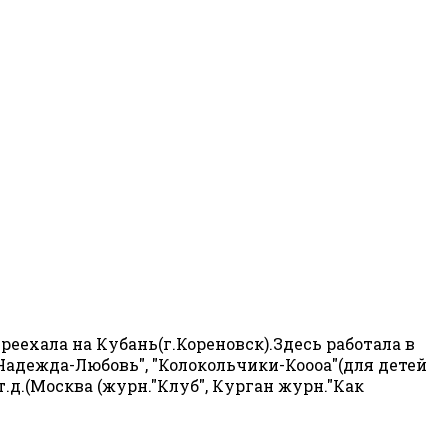
ехала на Кубань(г.Кореновск).Здесь работала в
Надежда-Любовь", "Колокольчики-Коооа"(для детей
.д.(Москва (журн."Клуб", Курган журн."Как