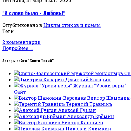
Пятница, 31 марта 2017 20:25
"И слово было - Любовь!"
Опубликовано в
Циклы стихов и поэмы
Теги
2 комментарии
Подробнее ...
Авторы сайта "Свете Тихий"
Св
Дмитрий Казарин
Журнал "Уроки веры"
Сайт
Виктор Шамонин-
Терентiй Травнiкъ
Алексей Гушан
Александр Ерёмин
Виктор Каншиев
Николай Климкин