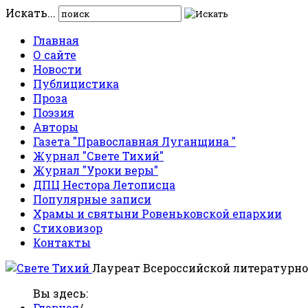
Искать...
Главная
О сайте
Новости
Публицистика
Проза
Поэзия
Авторы
Газета "Православная Луганщина "
Журнал "Свете Тихий"
Журнал "Уроки веры"
ДПЦ Нестора Летописца
Популярные записи
Храмы и святыни Ровеньковской епархии
Стиховизор
Контакты
Лауреат Всероссийской литературно
Вы здесь:
Главная
/