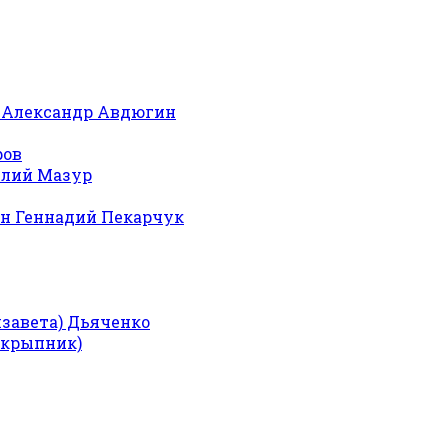
 Александр Авдюгин
ров
илий Мазур
н Геннадий Пекарчук
изавета) Дьяченко
Скрыпник)