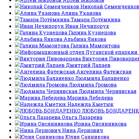
Николай Семенченко
Алина Уханова
Тамара Потёмкина
Иван Нечипорук
Галина Кузнецова
Альбина Янкова
Галина Мамонтова
Виктория Пивоварце
Дмитрий Лапаев
Ангелина Фатежская
Людмила Баланенко
Людмила Громова
Людмила Чернявская
Марина Лебедева
Надежда Кметюк
ЛЮБОВЬ БОНДАРЕН
Ольга Лазарева
Ирина Овсянникова
Нина Дернович
Юлия Санникова