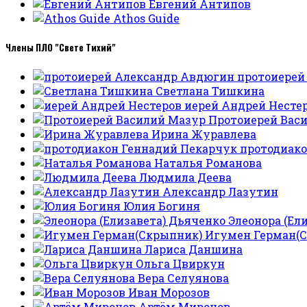
Евгений Антипов
Athos Guide
Члены ПЛО "Свете Тихий"
протоиерей
Светлана Тишкина
иерей Андрей Несте
Протоиерей Вас
Ирина Журавлева
протодиако
Наталья Романова
Людмила Деева
Александр Лазутин
Юлия Богиня
Элеонора (Ел
Игумен Герман(
Лариса Даншина
Ольга Цвиркун
Вера Селуянова
Иван Морозов
Артём Миронов