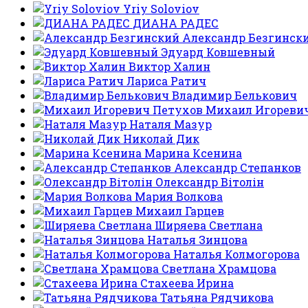
Yriy Soloviov
ДИАНА РАДЕС
Александр Безгинск
Эдуард Ковшевный
Виктор Халин
Лариса Ратич
Владимир Белькович
Михаил Игореви
Наталя Мазур
Николай Дик
Марина Ксенина
Александр Степанков
Олександр Вітолін
Мария Волкова
Михаил Гарцев
Ширяева Светлана
Наталья Зинцова
Наталья Колмогорова
Светлана Храмцова
Стахеева Ирина
Татьяна Рядчикова