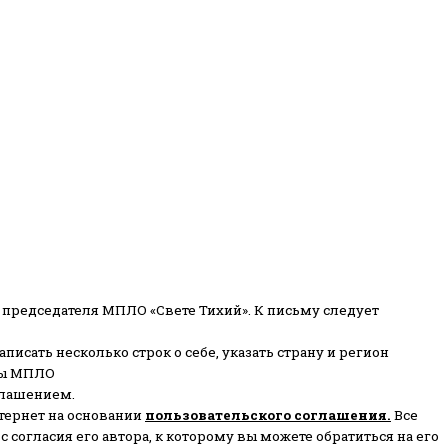
 председателя МПЛО «Свете Тихий».
К письму следует
писать несколько строк о себе, указать страну и регион
ены МПЛО
глашением.
тернет на основании
пользовательского соглашени
я
.
Все
согласия его автора, к которому вы можете обратиться на его