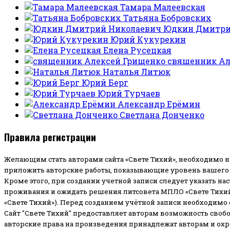
Тамара Малеевская
Татьяна Бобровских
Юдкин Дмитри
Юрий Кукурекин
Елена Русецкая
священник Ал
Наталья Литюк
Юрий Берг
Юрий Турчаев
Александр Ерёмин
Светлана Донченко
Правила регистрации
Желающим стать авторами сайта «Свете Тихий», необходимо н
приложить авторские работы, показывающие уровень вашего 
Кроме этого, при создании учетной записи следует указать на
проживания и ожидать решения литсовета МПЛО «Свете Тихий
«Свете Тихий»). Перед созданием учётной записи необходимо
Сайт "Свете Тихий" предоставляет авторам возможность своб
авторские права на произведения принадлежат авторам и ох