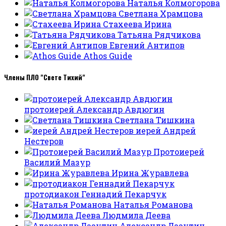
Наталья Колмогорова
Светлана Храмцова
Стахеева Ирина
Татьяна Рядчикова
Евгений Антипов
Athos Guide
Члены ПЛО "Свете Тихий"
протоиерей Александр Авдюгин
Светлана Тишкина
иерей Андрей
Нестеров
Протоиерей
Василий Мазур
Ирина Журавлева
протодиакон Геннадий Пекарчук
Наталья Романова
Людмила Деева
Александр Лазутин