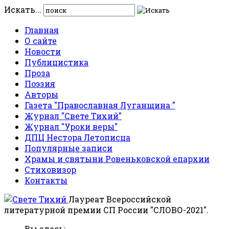
Искать...
Главная
О сайте
Новости
Публицистика
Проза
Поэзия
Авторы
Газета "Православная Луганщина "
Журнал "Свете Тихий"
Журнал "Уроки веры"
ДПЦ Нестора Летописца
Популярные записи
Храмы и святыни Ровеньковской епархии
Стиховизор
Контакты
Лауреат Всероссийской
литературной премии СП России "СЛОВО-2021".
Вы здесь: