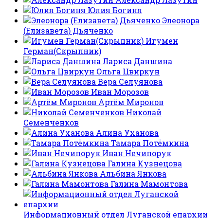
Юлия Богиня
Элеонора
(Елизавета) Дьяченко
Игумен
Герман(Скрыпник)
Лариса Даншина
Ольга Цвиркун
Вера Селуянова
Иван Морозов
Артём Миронов
Николай
Семенченков
Алина Уханова
Тамара Потёмкина
Иван Нечипорук
Галина Кузнецова
Альбина Янкова
Галина Мамонтова
Информационный отдел Луганской епархии