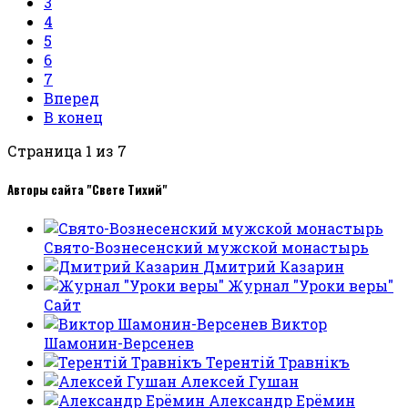
3
4
5
6
7
Вперед
В конец
Страница 1 из 7
Авторы сайта "Свете Тихий"
Свято-Вознесенский мужской монастырь
Дмитрий Казарин
Журнал "Уроки веры"
Сайт
Виктор
Шамонин-Версенев
Терентiй Травнiкъ
Алексей Гушан
Александр Ерёмин