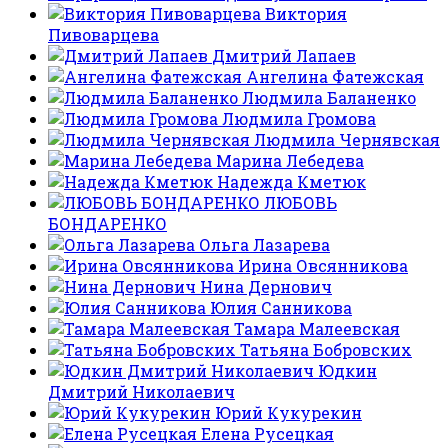
Виктория
Пивоварцева
Дмитрий Лапаев
Ангелина Фатежская
Людмила Баланенко
Людмила Громова
Людмила Чернявская
Марина Лебедева
Надежда Кметюк
ЛЮБОВЬ
БОНДАРЕНКО
Ольга Лазарева
Ирина Овсянникова
Нина Дернович
Юлия Санникова
Тамара Малеевская
Татьяна Бобровских
Юдкин
Дмитрий Николаевич
Юрий Кукурекин
Елена Русецкая