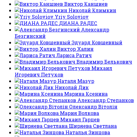
Виктор Каншиев
Николай Климкин
Yriy Soloviov
ДИАНА РАДЕС
Александр
Безгинский
Эдуард Ковшевный
Виктор Халин
Лариса Ратич
Владимир Белькович
Михаил
Игоревич Петухов
Наталя Мазур
Николай Дик
Марина Ксенина
Александр Степанков
Олександр Вітолін
Мария Волкова
Михаил Гарцев
Ширяева Светлана
Наталья Зинцова