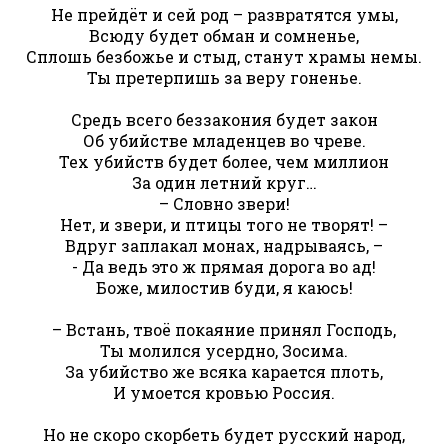
Не прейдёт и сей род – развратятся умы,
Всюду будет обман и сомненье,
Сплошь безбожье и стыд, станут храмы немы.
Ты претерпишь за веру гоненье.
Средь всего беззакония будет закон
Об убийстве младенцев во чреве.
Тех убийств будет более, чем миллион
За один летний круг…
– Словно звери!
Нет, и звери, и птицы того не творят! –
Вдруг заплакал монах, надрываясь, –
- Да ведь это ж прямая дорога во ад!
Боже, милостив буди, я каюсь!
– Встань, твоё покаяние принял Господь,
Ты молился усердно, Зосима.
За убийство же всяка карается плоть,
И умоется кровью Россия.
Но не скоро скорбеть будет русский народ,