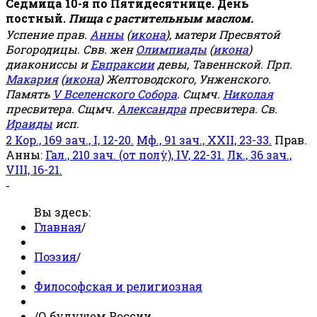
Седмица 10-я по Пятидесятнице. День
постный.
Пища с растительным маслом.
Успение прав.
Анны
(
икона
), матери Пресвятой
Богородицы. Свв. жен
Олимпиады
(
икона
)
диакониссы и
Евпраксии
девы, Тавеннской. Прп.
Макария
(
икона
) Желтоводского, Унженского.
Память
V Вселенского Собора
. Сщмч.
Николая
пресвитера. Сщмч.
Александра
пресвитера. Св.
Ираиды
исп.
2 Кор., 169 зач., I, 12-20.
Мф., 91 зач., XXII, 23-33.
Прав.
Анны:
Гал., 210 зач. (от полу́), IV, 22-31.
Лк., 36 зач.,
VIII, 16-21.
-
Вы здесь:
Главная
/
Поэзия
/
Философская и религиозная
/
О будущем России