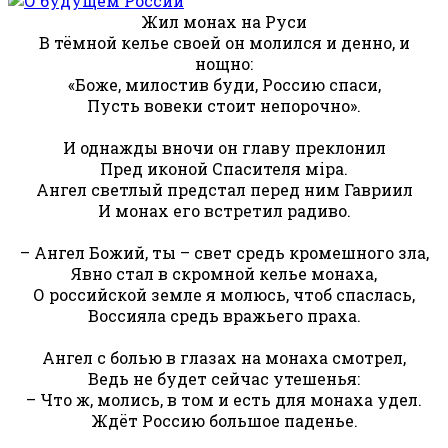
Жил монах на Руси
В тёмной келье своей он молился и денно, и
нощно:
«Боже, милостив буди, Россию спаси,
Пусть вовеки стоит непорочно».
И однажды вночи он главу преклонил
Пред иконой Спасителя мiра.
Ангел светлый предстал перед ним Гавриил
И монах его встретил радиво.
– Ангел Божий, ты – свет средь кромешного зла,
Явно стал в скромной келье монаха,
О российской земле я молюсь, чтоб спаслась,
Воссияла средь вражьего праха.
Ангел с болью в глазах на монаха смотрел,
Ведь не будет сейчас утешенья:
– Что ж, молись, в том и есть для монаха удел.
Ждёт Россию большое паденье.