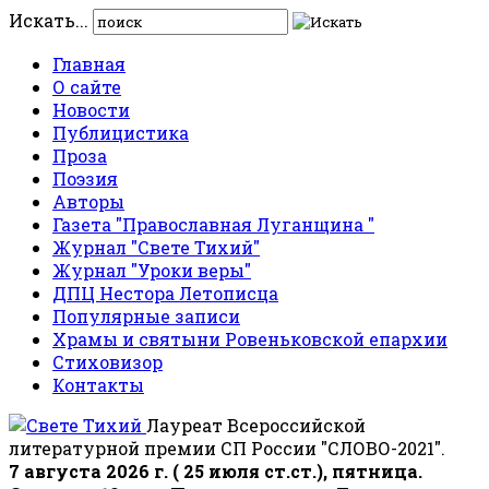
Искать...
Главная
О сайте
Новости
Публицистика
Проза
Поэзия
Авторы
Газета "Православная Луганщина "
Журнал "Свете Тихий"
Журнал "Уроки веры"
ДПЦ Нестора Летописца
Популярные записи
Храмы и святыни Ровеньковской епархии
Стиховизор
Контакты
Лауреат Всероссийской
литературной премии СП России "СЛОВО-2021".
7 августа 2026 г. ( 25 июля ст.ст.), пятница.