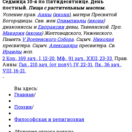
Седмица 10-я по Пятидесятнице. День
постный.
Пища с растительным маслом.
Успение прав.
Анны
(
икона
), матери Пресвятой
Богородицы. Свв. жен
Олимпиады
(
икона
)
диакониссы и
Евпраксии
девы, Тавеннской. Прп.
Макария
(
икона
) Желтоводского, Унженского.
Память
V Вселенского Собора
. Сщмч.
Николая
пресвитера. Сщмч.
Александра
пресвитера. Св.
Ираиды
исп.
2 Кор., 169 зач., I, 12-20.
Мф., 91 зач., XXII, 23-33.
Прав.
Анны:
Гал., 210 зач. (от полу́), IV, 22-31.
Лк., 36 зач.,
VIII, 16-21.
-
Вы здесь:
Главная
/
Поэзия
/
Философская и религиозная
/
История одного волхва