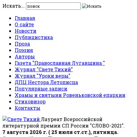
Искать...
Главная
О сайте
Новости
Публицистика
Проза
Поэзия
Авторы
Газета "Православная Луганщина "
Журнал "Свете Тихий"
Журнал "Уроки веры"
ДПЦ Нестора Летописца
Популярные записи
Храмы и святыни Ровеньковской епархии
Стиховизор
Контакты
Лауреат Всероссийской
литературной премии СП России "СЛОВО-2021".
7 августа 2026 г. ( 25 июля ст.ст.), пятница.