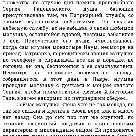
торжества по случаю дня памяти преподобного
Сергия Радонежского, душа батюшки
присутствовала там, на Патриаршей службе, со
своими духовными собратьями. Он служил
небесную службу, но не забывал о своей любимой
матушке, оставшейся вдовой, незримо заботился
о ней. Присутствие его души чувствовалось,
когда сам игумен монастыря Наум, несмотря на
приезд Патриарха, периодически звонил матушке
по телефону и спрашивал, всё ли в порядке, не
голодна ли она, беспокоился о её самочувствии.
Несмотря на огромное количество народа,
собравшегося в этот день в Лавре, игумен
проводил матушку с дочками к мощам святого
Сергия, чтобы причаститься святых Христовых
Таин, а затем накормил их патриаршим обедом…
Сейчас матушка Елена уже не так молода, но
так же сильна и крепка в своей вере, как и много
лет назад. Она до сих пор тот же хрупкий, но
стойкий оловянный солдатик с воинственным
характером и миловидным лицом. Ей приходится