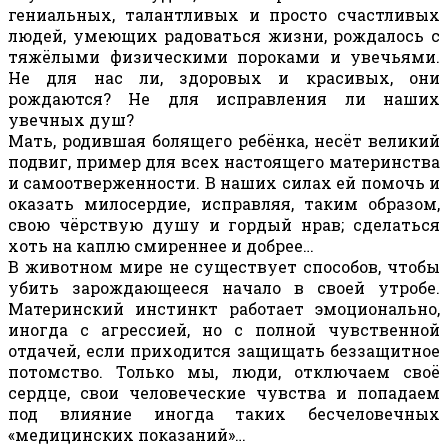
гениальных, талантливых и просто счастливых
людей, умеющих радоваться жизни, рождалось с
тяжёлыми физическими пороками и увечьями.
Не для нас ли, здоровых и красивых, они
рождаются? Не для исправления ли наших
увечных душ?
Мать, родившая болящего ребёнка, несёт великий
подвиг, пример для всех настоящего материнства
и самоотверженности. В наших силах ей помочь и
оказать милосердие, исправляя, таким образом,
свою чёрствую душу и гордый нрав; сделаться
хоть на каплю смиреннее и добрее…
В животном мире не существует способов, чтобы
убить зарождающееся начало в своей утробе.
Материнский инстинкт работает эмоционально,
иногда с агрессией, но с полной чувственной
отдачей, если приходится защищать беззащитное
потомство. Только мы, люди, отключаем своё
сердце, свои человеческие чувства и попадаем
под влияние иногда таких бесчеловечных
«медицинских показаний»…