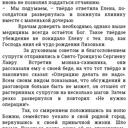
вновь не позволил поддаться отчаянию.
– Мы подумаем, – твёрдо ответила Елена, по-
солдатски развернулась и покинула клинику
вместе с маленькой дочерью.
Врачам доверять необходимо, однако выше
медицины всегда остаётся Бог. Такое твёрдое
убеждение не покидало Елену с тех пор, как
Господь явил ей чудо рождения Лизоньки.
За духовным советом и благословением
супруги отправились в Свято-Троицкую Сергиеву
Лавру. Встретив монаха-схимника, они
рассказали ему о своей беде, на что тот твёрдо и
лаконично сказал: «Операцию делать не надо».
Всем своим видом показывая, что обсуждений и
разговоров больше быть не может, он отошёл от
растерянных супругов на несколько шагов. Затем
резко развернулся и повторил: «Не нужно
операции!».
Так, со смирением положившись на волю
Божию, семейство уехало в свой родной город,
вернувшись к своей привычной жизни. Шло