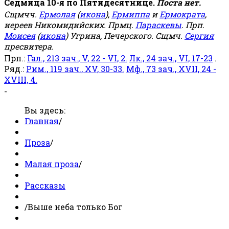
Седмица 10-я по Пятидесятнице.
Поста нет.
Сщмчч.
Ермолая
(
икона
),
Ермиппа
и
Ермократа
,
иереев Никомидийских. Прмц.
Параскевы
. Прп.
Моисея
(
икона
) Угрина, Печерского. Сщмч.
Сергия
пресвитера.
Прп.:
Гал., 213 зач., V, 22 - VI, 2.
Лк., 24 зач., VI, 17-23
.
Ряд.:
Рим., 119 зач., XV, 30-33.
Мф., 73 зач., XVII, 24 -
XVIII, 4.
-
Вы здесь:
Главная
/
Проза
/
Малая проза
/
Рассказы
/
Выше неба только Бог