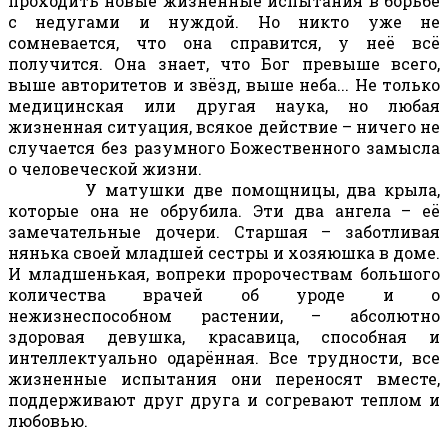
проходить новые жизненные испытания в борьбе
с недугами и нуждой. Но никто уже не
сомневается, что она справится, у неё всё
получится. Она знает, что Бог превыше всего,
выше авторитетов и звёзд, выше неба... Не только
медицинская или другая наука, но любая
жизненная ситуация, всякое действие – ничего не
случается без разумного Божественного замысла
о человеческой жизни.
У матушки две помощницы, два крыла,
которые она не обрубила. Эти два ангела – её
замечательные дочери. Старшая – заботливая
нянька своей младшей сестры и хозяюшка в доме.
И младшенькая, вопреки пророчествам большого
количества врачей об уроде и о
нежизнеспособном растении, – абсолютно
здоровая девушка, красавица, способная и
интеллектуально одарённая. Все трудности, все
жизненные испытания они переносят вместе,
поддерживают друг друга и согревают теплом и
любовью.