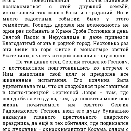
этого повествования посчастливилось
познакомиться с этой дружной семьёй,
испытавшей так много боли и страданий. Но и
много радостных событий было у этого
семейства. Господь даровал им возможность не
один раз побывать в Храме Гроба Господня в день
Святой Пасхи в Иерусалиме и даже привезти
Благодатный огонь в родной город. Несколько раз
они были на горе Синае в монастыре святой
Екатерины, в честь которой назвали вторую дочь.
Не так давно отец Сергий отошёл ко Господу,
с достоинством подготовившись ко встрече с
Ним, выполнив свой долг и преодолев все
жизненные испытания. Его кончина была
удивительна тем, что он сподобился преставиться
в Свято-Троицкой Сергиевой Лавре – там, где
всегда была его душа; там, где покоятся мощи всю
жизнь почитаемого им святого Сергия
Радонежского. Господь взял его душу буквально
накануне главного престольного лаврского
праздника, да ещё в тех обителях, где подвизался
его духовник – схиархимандрит Косьма, рядом с