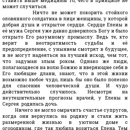
ставить выше медицины то, чего в принципе не
может случиться.
Ничто не может покорить стойкого
оловянного солдатика в лице женщины, у которой
добрая душа и открытое сердце. Сердце Елены и
её мужа Сергея уже давно доверилось Богу и было
открыто Его разумному промыслу. Ведь те, кто
верит в неотвратимость судьбы и её
предопределение, с унынием смотрят в будущее,
и не могут надеяться на лучший исход, чем тот,
что задуман злым роком. Однако же люди,
полагающиеся на волю Божию и вверяющие себя в
Его любящие длани, знают, что в этой жизни
возможно любое чудо, лишь бы оно было полезно
для спасения человеческой души. И чудо
действительно случилось. Несмотря на
неутешительные прогнозы врачей, у Елены и
Сергея родилась дочь.
Ничего не могло омрачить счастье супругов,
когда они вернулись на родину и стали жить
размеренной жизнью в уютном доме с
огородиком, где так любила возиться Елена. Тем