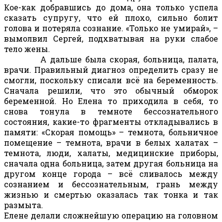
Кое-как добравшись до дома, она только успела
сказать супругу, что ей плохо, сильно болит
голова и потеряла сознание. «Только не умирай», –
вымолвил Сергей, подхватывая на руки слабое
тело жены.
А дальше была скорая, больница, палата,
врачи. Правильный диагноз определить сразу не
смогли, поскольку списали всё на беременность.
Сначала решили, что это обычный обморок
беременной. Но Елена то приходила в себя, то
снова тонула в темноте бессознательного
состояния, какие-то фрагменты откладывались в
памяти: «Скорая помощь» – темнота, больничное
помещение – темнота, врачи в белых халатах –
темнота, люди, халаты, медицинские приборы,
сначала одна больница, затем другая больница на
другом конце города – всё сливалось между
сознанием и бессознательным, грань между
жизнью и смертью оказалась так тонка и так
размыта.
Елене делали сложнейшую операцию на головном