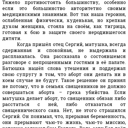
Тяжело противостоять большинству, особенно
если это большинство авторитетно своими
медицинскими знаниями. Вот так наша героиня,
ослабленная физически, худенькая, но крепкая
духом женщина, стояла на своём, как тигрица,
готовая к бою в защите своего неродившегося
дитяти.
Когда пришёл отец Сергий, матушка, всегда
сдержанная и спокойная, не выдержала и
расплакалась. Она рассказала о состоявшемся
разговоре с непрошенными гостями в её палате.
Батюшка нашёл слова утешения и поддержал
свою супругу в том, что аборт они делать ни в
коем случае не будут. Такое решение он принял
не потому, что в семьях священников не должно
совершаться аборта – греха убийства. Если
матушка делает аборт, то священник обязан либо
расстаться с ней, либо отказаться от
священнического сана. Нет, не этого страшился
Сергий. Он понимал, что, прерывая беременность,
они прерывают чью-то жизнь, чью-то миссию,