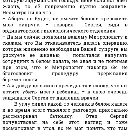
которую задумал Сам Господь. Ведь если Бог даёт
Жизнь, то её непременно нужно сохранить.
Несмотря ни на что.
– Аборта не будет, не смейте больше тревожить
мою супругу, – говорил Сергей, сидя в
ординаторской гинекологического отделения.
– Да мы сейчас позвоним вашему Митрополиту и
скажем, что Вы отказываетесь делать операцию,
которая жизненно необходима Вашей супруге, вы
рискуете её жизнью, – попытался напугать
сотрудник в белом халате, не зная и не понимая
при этом, что и Митрополит никогда бы не
благословил процедуру прерывания
беременности.
– А я дойду до самого президента и скажу, что вы
хотите убить моего ребёнка… – в свою очередь
защищался Сергей от давления врачей.
В углу сидел какой-то человек в белом халате
и во время этого тяжёлого разговора пристально
рассматривал батюшку. Отец Сергий
почувствовал на себе этот взгляд и тоже
посматривал в угол, но не мог понять, кто там