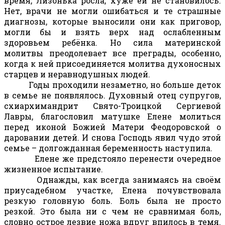
время, Лизонька росла, хуже ей не становилось.
Нет, врачи не могли ошибаться и те страшные
диагнозы, которые выносили они как приговор,
могли бы и взять верх над ослабленным
здоровьем ребёнка. Но сила материнской
молитвы преодолевает все преграды, особенно,
когда к ней присоединяется молитва духоносных
старцев и неравнодушных людей.
Годы проходили незаметно, но больше деток
в семье не появлялось. Духовный отец супругов,
схиархимандрит Свято-Троицкой Сергиевой
Лавры, благословил матушке Елене молиться
перед иконой Божией Матери Феодоровской о
даровании детей. И снова Господь явил чудо этой
семье – долгожданная беременность наступила.
Елене же предстояло перенести очередное
жизненное испытание.
Однажды, как всегда занимаясь на своём
приусадебном участке, Елена почувствовала
резкую головную боль. Боль была не просто
резкой. Это была ни с чем не сравнимая боль,
словно острое лезвие ножа вдруг впилось в темя.