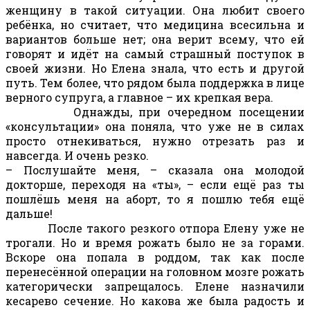
женщину в такой ситуации. Она любит своего
ребёнка, но считает, что медицина всесильна и
вариантов больше нет; она верит всему, что ей
говорят и идёт на самый страшный поступок в
своей жизни. Но Елена знала, что есть и другой
путь. Тем более, что рядом была поддержка в лице
верного супруга, а главное – их крепкая вера.
Однажды, при очередном посещении
«консультации» она поняла, что уже не в силах
просто отнекиваться, нужно отрезать раз и
навсегда. И очень резко.
– Послушайте меня, – сказала она молодой
докторше, переходя на «ты», – если ещё раз ты
пошлёшь меня на аборт, то я пошлю тебя ещё
дальше!
После такого резкого отпора Елену уже не
трогали. Но и время рожать было не за горами.
Вскоре она попала в роддом, так как после
перенесённой операции на головном мозге рожать
категорически запрещалось. Елене назначили
кесарево сечение. Но какова же была радость и