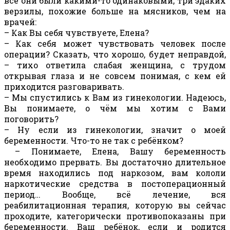
все они были какими-то одинаковыми, три эдаких
верзилы, похожие больше на мясников, чем на
врачей:
– Как Вы себя чувствуете, Елена?
– Как себя может чувствовать человек после
операции? Сказать, что хорошо, будет неправдой,
– тихо ответила слабая женщина, с трудом
открывая глаза и не совсем понимая, с кем ей
приходится разговаривать.
– Мы спустились к Вам из гинекологии. Надеюсь,
Вы понимаете, о чём мы хотим с Вами
поговорить?
– Ну если из гинекологии, значит о моей
беременности. Что-то не так с ребёнком?
– Понимаете, Елена, Вашу беременность
необходимо прервать. Вы достаточно длительное
время находились под наркозом, вам кололи
наркотические средства в постоперационный
период… Вообще, всё лечение, вся
реабилитационная терапия, которую вы сейчас
проходите, категорически противопоказаны при
беременности. Ваш ребёнок, если и родится