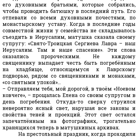
его духовными братьями, которые собрались,
чтобы проводить батюшку в последний путь. Его
отпевали со всеми духовными почестями, по
монастырскому уставу. Когда в последние годы
совместной жизни у семейства не складывалось
съездить в Иерусалим, матушка сказала своему
супругу: «Свято-Троицкая Сергиева Лавра – наш
Иерусалим. Там и наше спасение». Эти слова
оказались пророческими. Не каждому
священнику выпадает честь быть погребённым
на кладбище, относящемуся к Лаврскому
подворью, рядом со священниками и монахами,
«со святыми упокой»…
– Отправляем тебя, мой дорогой, в твоём «Ноевом
ковчеге», – прощалась Елена со своим супругом в
день погребения. Откуда-то сверху струился
невероятно ясный свет, нарушая все законы и
свойства теней и проекций. Этот свет остался
запечатлённым на фотографиях, трогательно
хранящихся теперь в матушкиных архивах.
На престольный праздник, когда проходили