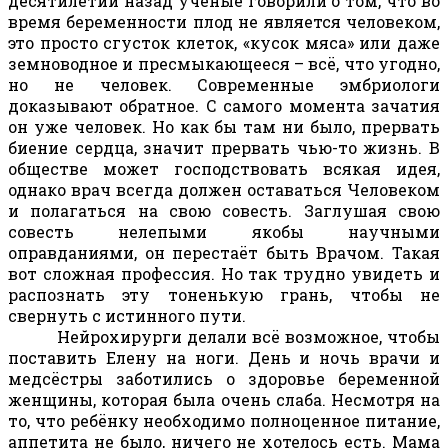
десятилетий назад учёные говорили о том, что во
время беременности плод не является человеком,
это просто сгусток клеток, «кусок мяса» или даже
земноводное и пресмыкающееся – всё, что угодно,
но не человек. Современные эмбриологи
доказывают обратное. С самого момента зачатия
он уже человек. Но как бы там ни было, прервать
биение сердца, значит прервать чью-то жизнь. В
обществе может господствовать всякая идея,
однако врач всегда должен оставаться Человеком
и полагаться на свою совесть. Заглушая свою
совесть нелепыми якобы научными
оправданиями, он перестаёт быть Врачом. Такая
вот сложная профессия. Но так трудно увидеть и
распознать эту тоненькую грань, чтобы не
свернуть с истинного пути.
Нейрохирурги делали всё возможное, чтобы
поставить Елену на ноги. День и ночь врачи и
медсёстры заботились о здоровье беременной
женщины, которая была очень слаба. Несмотря на
то, что ребёнку необходимо полноценное питание,
аппетита не было, ничего не хотелось есть. Мама