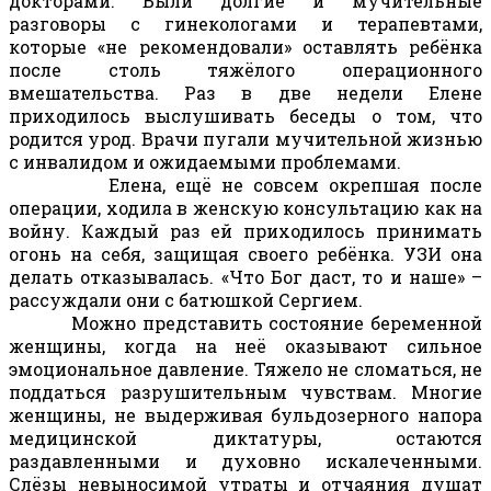
докторами. Были долгие и мучительные
разговоры с гинекологами и терапевтами,
которые «не рекомендовали» оставлять ребёнка
после столь тяжёлого операционного
вмешательства. Раз в две недели Елене
приходилось выслушивать беседы о том, что
родится урод. Врачи пугали мучительной жизнью
с инвалидом и ожидаемыми проблемами.
Елена, ещё не совсем окрепшая после
операции, ходила в женскую консультацию как на
войну. Каждый раз ей приходилось принимать
огонь на себя, защищая своего ребёнка. УЗИ она
делать отказывалась. «Что Бог даст, то и наше» –
рассуждали они с батюшкой Сергием.
Можно представить состояние беременной
женщины, когда на неё оказывают сильное
эмоциональное давление. Тяжело не сломаться, не
поддаться разрушительным чувствам. Многие
женщины, не выдерживая бульдозерного напора
медицинской диктатуры, остаются
раздавленными и духовно искалеченными.
Слёзы невыносимой утраты и отчаяния душат