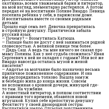
охотника», всеми уважаемый барин и литератор,
на мой взгляд, элементарно растерялся. А потом
передал её на воспитание Полине Виардо. Певица
поселила ребёнка у себя, в парижском доме.
И воспитывала вместе со своими родными
детьми.
Прошло ещё семь лет. Девочка превратилась
в стройную девушку. Практически забыла
русский язык.
— Почему? — Возмутилась Катюша.
— Папаше было не досуг с ней заниматься родной
словесностью. А великой певице тем более.
— Дядь Саш. А ведь ты мне ничего не сказал про
маму Полины. Как у неё судьба сложилась? Иван
Сергеевич к ней не охладел с годами? Или всё же
Виардо навсегда осталась музой и женой
писателя?
— Авдотье за молчание было назначено весьма
приличное пожизненное содержание. И она
им распорядилась толково. Вышла замуж
и безбедно жила до конца жизни. Совсем
не вспоминая о кровной дочери, живущей где-
то там. На чужбине.
А известный литератор, в полном соответствии
с нравами того времени, обзавёлся новой
игрушкой. Купил себе крепостную девушку
Феоктисту у своей двоюродной сестры.
Расплатился щедро. Отсыпал родственнице