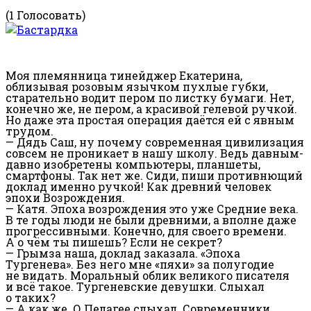
(1 Голосовать)
Моя племянница тинейджер Екатерина,
облизывая розовым язычком пухлые губки,
старательно водит пером по листку бумаги. Нет,
конечно же, не пером, а красивой гелевой ручкой.
Но даже эта простая операция даётся ей с явным
трудом.
— Дядь Саш, ну почему современная цивилизация
совсем не проникает в нашу школу. Ведь давным-
давно изобретены компьютеры, планшеты,
смартфоны. Так нет же. Сиди, пиши противнющий
доклад именно ручкой! Как древний человек
эпохи Возрождения.
— Катя. Эпоха возрождения это уже Средние века.
В те годы люди не были древними, а вполне даже
прогрессивными. Конечно, для своего времени.
А о чём ты пишешь? Если не секрет?
— Грымза наша, доклад заказала. «Эпоха
Тургенева». Без него мне «пяхи» за полугодие
не видать. Моральный облик великого писателя
и всё такое. Тургеневские девушки. Слыхал
о таких?
— А как же. О Пелагее слыхал. Современники