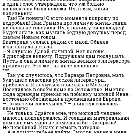
в один голос утверждали, что уж больно
на писателя была похожа. Ну, прям, копия
папенькина.
— Так! Не поняла! С этого момента попрошу по
подробней! Нам Грымза про личную жизнь гения
ни слова не говорила. Ну, я напишу ей докладец!
Будет знать, как мучить бедную девушку перед
самым Новым годом.
Екатерина уселась рядом со мной. Обняла
и заглянула в глаза.
— Я слушаю. Давай, начинай. Нет погоди.
Я диктофон включу. Подружкам дам послушать.
Пусть и они в личную жизнь великого литератора
проникнут. Это же так интересненько.
***
— Так уж случилось, что Варвара Петровна, мать
будущего классика русской литературы,
приболела. И лечиться приехала в Москву.
Поселилась в своём доме на Остоженке. Именно
сюда однажды приехал на побывку молодой Иван,
постоянно обитающий в просвещённой Европе.
— По матери соскучился? — поинтересовалась
племяшка.
— Не только. Сдаётся мне, что молодой человек
малость поиздержался. И солидная материальная
помощь ему явно не помешала бы. Катерина!
Не перебивай. Иначе я мысль потеряю.
— А я помогу тебе её найти. Смотри, какая у меня