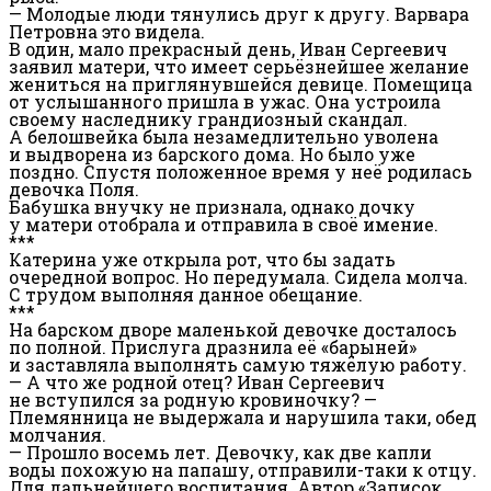
— Молодые люди тянулись друг к другу. Варвара
Петровна это видела.
В один, мало прекрасный день, Иван Сергеевич
заявил матери, что имеет серьёзнейшее желание
жениться на приглянувшейся девице. Помещица
от услышанного пришла в ужас. Она устроила
своему наследнику грандиозный скандал.
А белошвейка была незамедлительно уволена
и выдворена из барского дома. Но было уже
поздно. Спустя положенное время у неё родилась
девочка Поля.
Бабушка внучку не признала, однако дочку
у матери отобрала и отправила в своё имение.
***
Катерина уже открыла рот, что бы задать
очередной вопрос. Но передумала. Сидела молча.
С трудом выполняя данное обещание.
***
На барском дворе маленькой девочке досталось
по полной. Прислуга дразнила её «барыней»
и заставляла выполнять самую тяжёлую работу.
— А что же родной отец? Иван Сергеевич
не вступился за родную кровиночку? —
Племянница не выдержала и нарушила таки, обед
молчания.
— Прошло восемь лет. Девочку, как две капли
воды похожую на папашу, отправили-таки к отцу.
Для дальнейшего воспитания. Автор «Записок