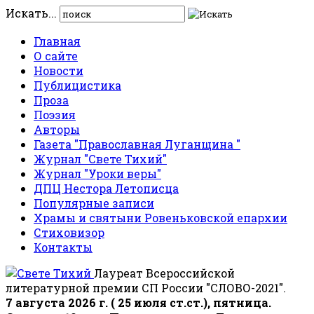
Искать...
Главная
О сайте
Новости
Публицистика
Проза
Поэзия
Авторы
Газета "Православная Луганщина "
Журнал "Свете Тихий"
Журнал "Уроки веры"
ДПЦ Нестора Летописца
Популярные записи
Храмы и святыни Ровеньковской епархии
Стиховизор
Контакты
Лауреат Всероссийской
литературной премии СП России "СЛОВО-2021".
7 августа 2026 г. ( 25 июля ст.ст.), пятница.