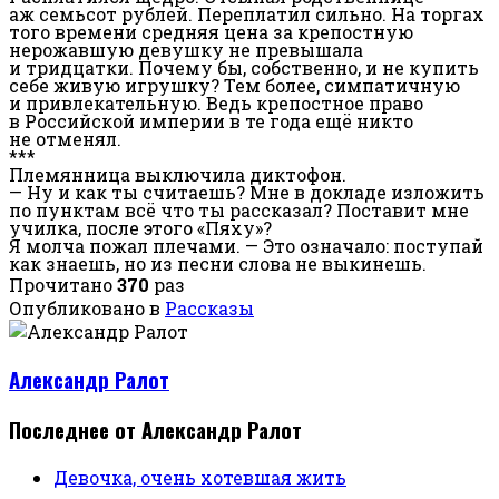
аж семьсот рублей. Переплатил сильно. На торгах
того времени средняя цена за крепостную
нерожавшую девушку не превышала
и тридцатки. Почему бы, собственно, и не купить
себе живую игрушку? Тем более, симпатичную
и привлекательную. Ведь крепостное право
в Российской империи в те года ещё никто
не отменял.
***
Племянница выключила диктофон.
— Ну и как ты считаешь? Мне в докладе изложить
по пунктам всё что ты рассказал? Поставит мне
училка, после этого «Пяху»?
Я молча пожал плечами. — Это означало: поступай
как знаешь, но из песни слова не выкинешь.
Прочитано
370
раз
Опубликовано в
Рассказы
Александр Ралот
Последнее от Александр Ралот
Девочка, очень хотевшая жить