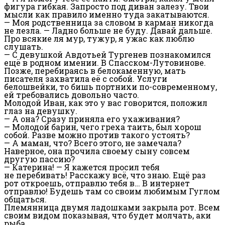
фигура гибкая. Запросто под диван залезу. Твои
мысли как правило именно туда закатываются.
— Моя родственница за словом в карман никогда
не лезла. — Ладно больше не буду. Давай дальше.
Про всякие ля мур, тужур, я ужас как люблю
слушать.
— С девушкой Авдотьей Тургенев познакомился
ещё в родном имении. В Спасском-Лутовинове.
Позже, перебираясь в белокаменную, мать
писателя захватила её с собой. Услуги
белошвейки, то бишь портнихи по-современному,
ей требовались довольно часто.
Молодой Иван, как это у вас говорится, положил
глаз на девушку.
— А она? Сразу приняла его ухаживания?
— Молодой барин, чего греха таить, был хорош
собой. Разве можно против такого устоять?
— А маман, что? Всего этого, не замечала?
Наверное, она прочила своему сыну совсем
другую пассию?
— Катерина! — Я кажется просил тебя
не перебивать! Расскажу всё, что знаю. Ещё раз
рот откроешь, отправлю тебя в… В интернет
отправлю! Будешь там со своим любимым Гуглом
общаться.
Племянница двумя ладошками закрыла рот. Всем
своим видом показывая, что будет молчать, аки
рыба.