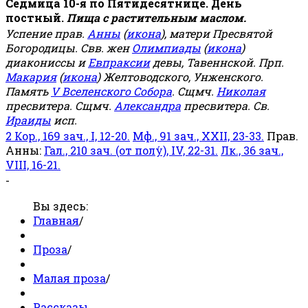
Седмица 10-я по Пятидесятнице. День
постный.
Пища с растительным маслом.
Успение прав.
Анны
(
икона
), матери Пресвятой
Богородицы. Свв. жен
Олимпиады
(
икона
)
диакониссы и
Евпраксии
девы, Тавеннской. Прп.
Макария
(
икона
) Желтоводского, Унженского.
Память
V Вселенского Собора
. Сщмч.
Николая
пресвитера. Сщмч.
Александра
пресвитера. Св.
Ираиды
исп.
2 Кор., 169 зач., I, 12-20.
Мф., 91 зач., XXII, 23-33.
Прав.
Анны:
Гал., 210 зач. (от полу́), IV, 22-31.
Лк., 36 зач.,
VIII, 16-21.
-
Вы здесь:
Главная
/
Проза
/
Малая проза
/
Рассказы