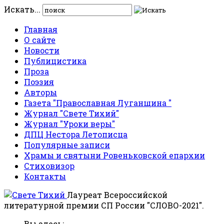
Искать...
Главная
О сайте
Новости
Публицистика
Проза
Поэзия
Авторы
Газета "Православная Луганщина "
Журнал "Свете Тихий"
Журнал "Уроки веры"
ДПЦ Нестора Летописца
Популярные записи
Храмы и святыни Ровеньковской епархии
Стиховизор
Контакты
Лауреат Всероссийской
литературной премии СП России "СЛОВО-2021".
Вы здесь: