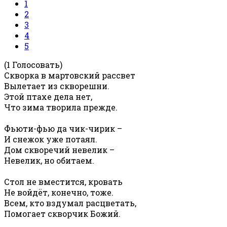
1
2
3
4
5
(1 Голосовать)
Скворка в мартовский рассвет
Вылетает из скворешни.
Этой птахе дела нет,
Что зима творила прежде.
Фьюти-фью да чик-чирик –
И снежок уже потаял.
Дом скворечий невелик –
Невелик, но обитаем.
Стол не вместится, кровать
Не войдёт, конечно, тоже.
Всем, кто вздумал расцветать,
Помогает скворчик Божий.