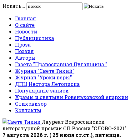
Искать...
Главная
О сайте
Новости
Публицистика
Проза
Поэзия
Авторы
Газета "Православная Луганщина "
Журнал "Свете Тихий"
Журнал "Уроки веры"
ДПЦ Нестора Летописца
Популярные записи
Храмы и святыни Ровеньковской епархии
Стиховизор
Контакты
Лауреат Всероссийской
литературной премии СП России "СЛОВО-2021".
7 августа 2026 г. ( 25 июля ст.ст.), пятница.