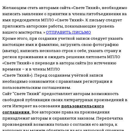
Желающим стать авторами сайта «Свете Тихий», необходимо
написать заявление о принятии в члены литобъединения на
имя председателя МПЛО «Свете Тихий».
К письму следует
приложить авторские работы, показывающие уровень
вашего мастерства. »
ОТПРАВИТЬ ПИСЬМО
Кроме этого, при создании учетной записи следует указать
настоящие имя и фамилию, загрузить свою фотографию
(аватар), написать несколько строк о себе, указать страну и
регион проживания и ожидать решения литсовета МПЛО
«Свете Тихий» о переводе в авторы сайта (по истечению
времени – и в члены МПЛО
«Свете Тихий»). Перед созданием учётной записи
необходимо ознакомится с правилами регистрации и
пользовательским соглашением.
Сайт "Свете Тихий" предоставляет авторам возможность
свободной публикации своих литературных произведений в
сети Интернет на основании
пользовательского
соглашени
я
.
Все авторские права на произведения
принадлежат авторам и охраняются законом.
Перепечатка
произведений возможна только с согласия его автора, к
которому вы можете обратиться на его авторской странице.