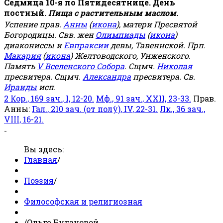
Седмица 10-я по Пятидесятнице. День
постный.
Пища с растительным маслом.
Успение прав.
Анны
(
икона
), матери Пресвятой
Богородицы. Свв. жен
Олимпиады
(
икона
)
диакониссы и
Евпраксии
девы, Тавеннской. Прп.
Макария
(
икона
) Желтоводского, Унженского.
Память
V Вселенского Собора
. Сщмч.
Николая
пресвитера. Сщмч.
Александра
пресвитера. Св.
Ираиды
исп.
2 Кор., 169 зач., I, 12-20.
Мф., 91 зач., XXII, 23-33.
Прав.
Анны:
Гал., 210 зач. (от полу́), IV, 22-31.
Лк., 36 зач.,
VIII, 16-21.
-
Вы здесь:
Главная
/
Поэзия
/
Философская и религиозная
/
Ольге Бутановой