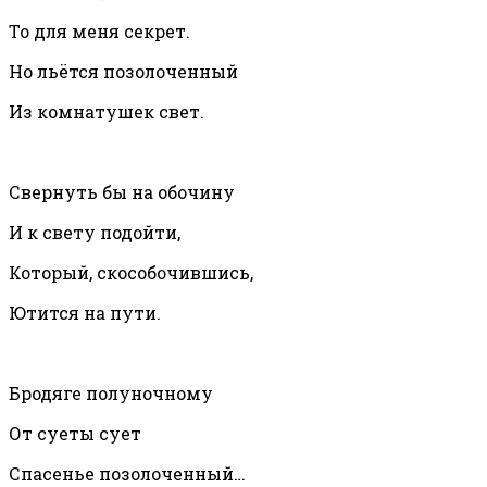
То для меня секрет.
Но льётся позолоченный
Из комнатушек свет.
Свернуть бы на обочину
И к свету подойти,
Который, скособочившись,
Ютится на пути.
Бродяге полуночному
От суеты сует
Спасенье позолоченный…