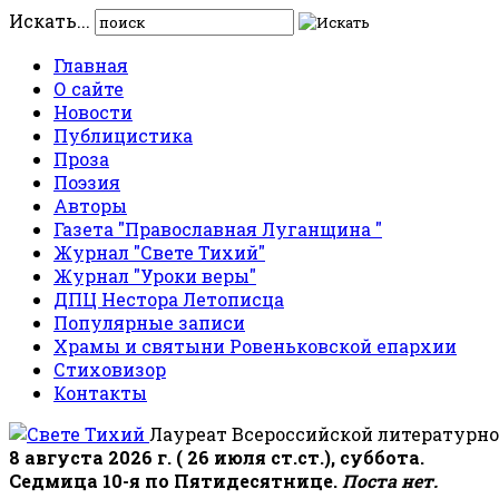
Искать...
Главная
О сайте
Новости
Публицистика
Проза
Поэзия
Авторы
Газета "Православная Луганщина "
Журнал "Свете Тихий"
Журнал "Уроки веры"
ДПЦ Нестора Летописца
Популярные записи
Храмы и святыни Ровеньковской епархии
Стиховизор
Контакты
Лауреат Всероссийской литературно
8 августа 2026 г. ( 26 июля ст.ст.), суббота.
Седмица 10-я по Пятидесятнице.
Поста нет.