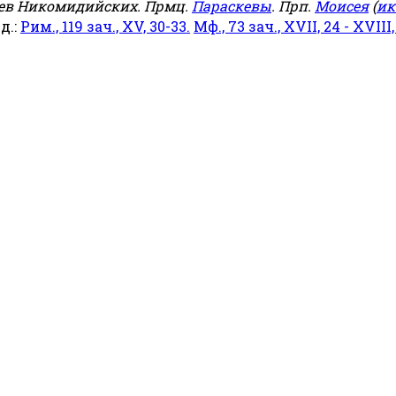
еев Никомидийских. Прмц.
Параскевы
. Прп.
Моисея
(
ик
яд.:
Рим., 119 зач., XV, 30-33.
Мф., 73 зач., XVII, 24 - XVIII,