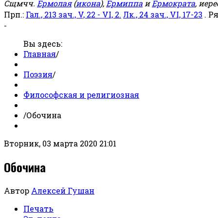
Сщмчч.
Ермолая
(
икона
),
Ермиппа
и
Ермократа
, иер
Прп.:
Гал., 213 зач., V, 22 - VI, 2.
Лк., 24 зач., VI, 17-23
. Р
-
Вы здесь:
Главная
/
Поэзия
/
Философская и религиозная
/
Обочина
Вторник, 03 марта 2020 21:01
Обочина
Автор
Алексей Гушан
Печать