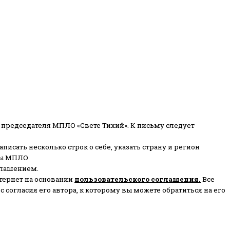
 председателя МПЛО «Свете Тихий».
К письму следует
писать несколько строк о себе, указать страну и регион
ены МПЛО
глашением.
тернет на основании
пользовательского соглашени
я
.
Все
согласия его автора, к которому вы можете обратиться на его