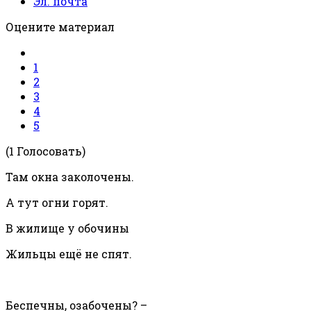
Эл. почта
Оцените материал
1
2
3
4
5
(1 Голосовать)
Там окна заколочены.
А тут огни горят.
В жилище у обочины
Жильцы ещё не спят.
Беспечны, озабочены? –