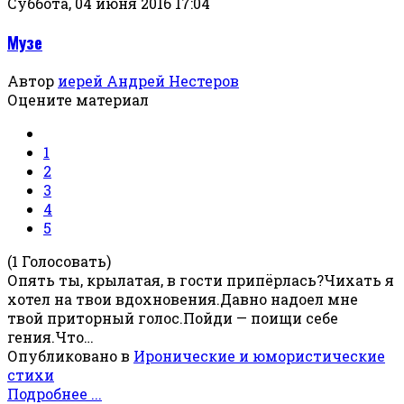
Суббота, 04 июня 2016 17:04
Музе
Автор
иерей Андрей Нестеров
Оцените материал
1
2
3
4
5
(1 Голосовать)
Опять ты, крылатая, в гости припёрлась?Чихать я
хотел на твои вдохновения.Давно надоел мне
твой приторный голос.Пойди — поищи себе
гения.Что…
Опубликовано в
Иронические и юмористические
стихи
Подробнее ...