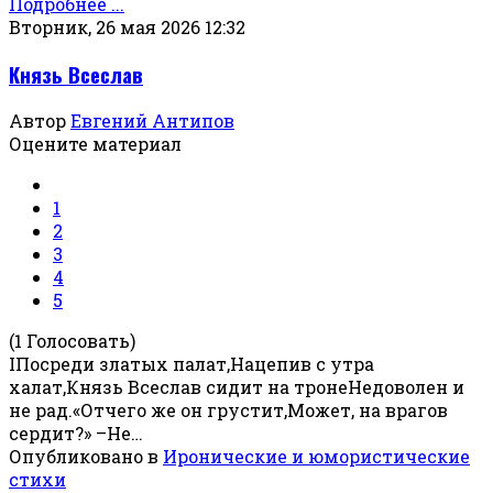
Подробнее ...
Вторник, 26 мая 2026 12:32
Князь Всеслав
Автор
Евгений Антипов
Оцените материал
1
2
3
4
5
(1 Голосовать)
IПосреди златых палат,Нацепив с утра
халат,Князь Всеслав сидит на тронеНедоволен и
не рад.«Отчего же он грустит,Может, на врагов
сердит?» –Не…
Опубликовано в
Иронические и юмористические
стихи