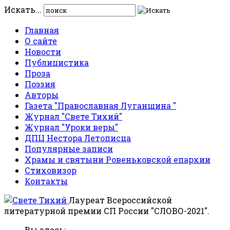
Искать...
Главная
О сайте
Новости
Публицистика
Проза
Поэзия
Авторы
Газета "Православная Луганщина "
Журнал "Свете Тихий"
Журнал "Уроки веры"
ДПЦ Нестора Летописца
Популярные записи
Храмы и святыни Ровеньковской епархии
Стиховизор
Контакты
Лауреат Всероссийской
литературной премии СП России "СЛОВО-2021".
Вы здесь: