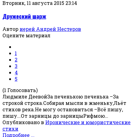
Вторник, 11 августа 2015 23:14
Дружеский шарж
Автор
иерей Андрей Нестеров
Оцените материал
1
2
3
4
5
(1 Голосовать)
Людмиле ДеевойЗа печенькою печенька –За
строкой строка.Собирая мысли в жменьку,Льёт
стихов река.Не могу остановиться –Всё пишу,
пишу...От зарницы до зарницыРифмою…
Опубликовано в
Иронические и юмористические
стихи
Подробнее ...