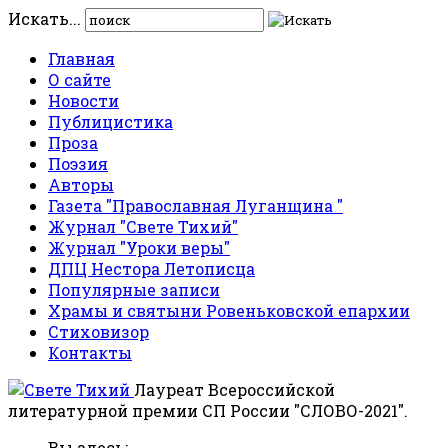
Искать...
Главная
О сайте
Новости
Публицистика
Проза
Поэзия
Авторы
Газета "Православная Луганщина "
Журнал "Свете Тихий"
Журнал "Уроки веры"
ДПЦ Нестора Летописца
Популярные записи
Храмы и святыни Ровеньковской епархии
Стиховизор
Контакты
Лауреат Всероссийской
литературной премии СП России "СЛОВО-2021".
Вы здесь: