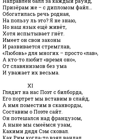
Направлен балл за каждый раунд,
Призёрам же – с дипломом файл…
Обогатилась речь родная,
На пользу ль это? Я не знаю,
Но наш язык ещё живёт,
Хотя испытывает гнёт.
Имеет он свои законы
И развивается стремглав,
«Любовь» для многих – просто «лав»,
А кто-то любит «время оно»,
От славянизмов без ума
И уважает их весьма.
XI
Глядит на нас Поэт с билборда,
Его портрет мы вставим в слайд,
А имя поместим в сканворды,
Составим о Поэте сайт.
Он потешался над французом,
А ныне мы смеёмся узам,
Какими дядя Сэм сковал.
Как Рим когда-то взял вандал,