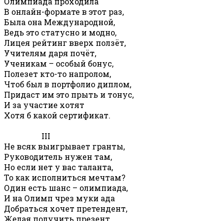
Олимпиада проходила
В онлайн-формате в этот раз,
Была она Международной,
Ведь это статусно и модно,
Лицея рейтинг вверх ползёт,
Учителям даря почёт,
Ученикам – особый бонус,
Полезет кто-то напролом,
Чтоб был в портфолио диплом,
Придаст им это прыть и тонус,
И за участие хотят
Хотя б какой сертификат.
III
Не всяк выигрывает гранты,
Руководитель нужен там,
Но если нет у вас таланта,
То как исполниться мечтам?
Один есть шанс – олимпиада,
И на Олимп чрез муки ада
Добраться хочет претендент,
Желая получить презент.