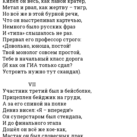
Кипел он весь, как лавой кратер,
Метал и рвал, как жертву – тигр,
Но всё же в этой бурной речи,
Что он выстреливал картечью,
Немного было русских фраз
И «типа» слышалось не раз.
Прервал его профессор строго:
«Довольно, юноша, постой!
Твой монолог совсем простой,
Тебе в начальный класс дорога
(И как он ГИА только сдал?
Устроить нужно тут скандал).
VII
Участник третий был в бейсболке,
Прицеплен бейджик на груди,
А за его спиной на полке
Девиз висел: «Я – впереди!»
Он суперстаром был стендапа,
И до финального этапа
Дошёл он всё же кое-как,
Мастак он был словесных драк,