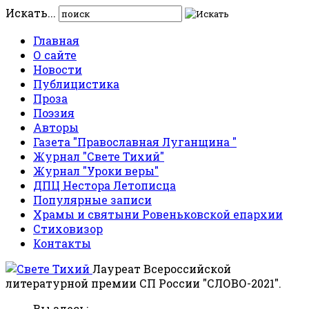
Искать...
Главная
О сайте
Новости
Публицистика
Проза
Поэзия
Авторы
Газета "Православная Луганщина "
Журнал "Свете Тихий"
Журнал "Уроки веры"
ДПЦ Нестора Летописца
Популярные записи
Храмы и святыни Ровеньковской епархии
Стиховизор
Контакты
Лауреат Всероссийской
литературной премии СП России "СЛОВО-2021".
Вы здесь: