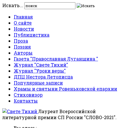
Искать...
Главная
О сайте
Новости
Публицистика
Проза
Поэзия
Авторы
Газета "Православная Луганщина "
Журнал "Свете Тихий"
Журнал "Уроки веры"
ДПЦ Нестора Летописца
Популярные записи
Храмы и святыни Ровеньковской епархии
Стиховизор
Контакты
Лауреат Всероссийской
литературной премии СП России "СЛОВО-2021".
Вы здесь: