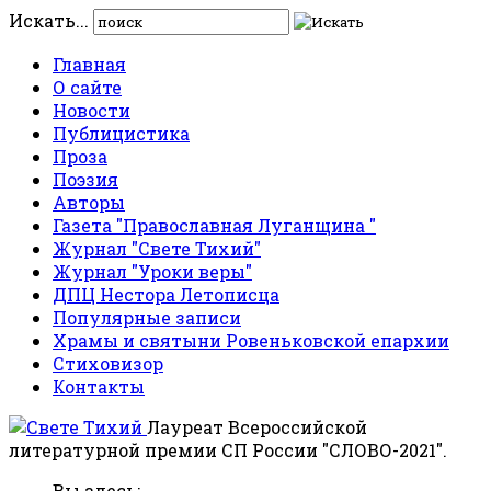
Искать...
Главная
О сайте
Новости
Публицистика
Проза
Поэзия
Авторы
Газета "Православная Луганщина "
Журнал "Свете Тихий"
Журнал "Уроки веры"
ДПЦ Нестора Летописца
Популярные записи
Храмы и святыни Ровеньковской епархии
Стиховизор
Контакты
Лауреат Всероссийской
литературной премии СП России "СЛОВО-2021".
Вы здесь: