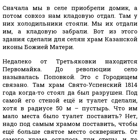
Сначала мы в селе приобрели домик, а
потом совхоз нам кладовую отдал. Там у
них холодильники стояли. Мы их отдали
им, а кладовую забрали. Вот из этого
здания сделали для селян храм Казанской
иконы Божией Матери.
Недалеко от Третьяковки находится
Первомайка. До революции село
называлась Поповкой. Это с Городищем
связано. Там храм Свято-Успенский 1814
года когда-то стоял да был разрушен. Под
самой его стеной ещё и туалет сделали,
хотя в радиусе 50 м – пустырь. Что им
мало места было туалет поставить? Нет,
надо под самым храмом поставить, чтобы
ещё больше святое место осквернить. От
самого храма осталось три стены, и то