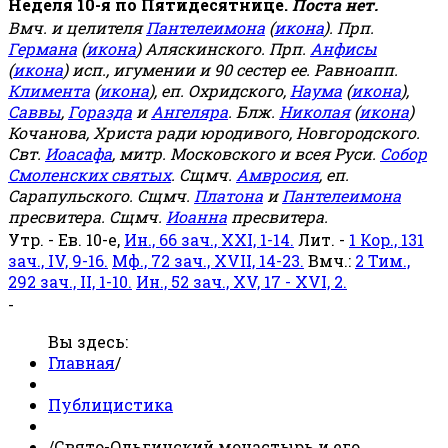
Неделя 10-я по Пятидесятнице.
Поста нет.
Вмч. и целителя
Пантелеимона
(
икона
). Прп.
Германа
(
икона
) Аляскинского. Прп.
Анфисы
(
икона
) исп., игумении и 90 сестер ее. Равноапп.
Климента
(
икона
), еп. Охридского,
Наума
(
икона
),
Саввы
,
Горазда
и
Ангеляра
. Блж.
Николая
(
икона
)
Кочанова, Христа ради юродивого, Новгородского.
Свт.
Иоасафа
, митр. Московского и всея Руси.
Собор
Смоленских святых
. Сщмч.
Амвросия
, еп.
Сарапульского. Сщмч.
Платона
и
Пантелеимона
пресвитера. Сщмч.
Иоанна
пресвитера.
Утр. - Ев. 10-е,
Ин., 66 зач., XXI, 1-14.
Лит. -
1 Кор., 131
зач., IV, 9-16.
Мф., 72 зач., XVII, 14-23.
Вмч.:
2 Тим.,
292 зач., II, 1-10.
Ин., 52 зач., XV, 17 - XVI, 2.
-
Вы здесь:
Главная
/
Публицистика
/
Свято-Ольгинский монастырь и его