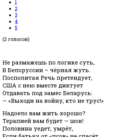
1
2
3
4
5
(2 голосов)
Не размажешь по логике суть,
В Белоруссии – чёрная жуть.
Посполитая Речь претендует,
США с нею вместе диктует
Отдавать под замес Беларусь:
— «Выходи на войну, кто не трус!»
Надоело вам жить хорошо?
Терапией вам будет — шок!
Половина уедет, умрёт,
Если батьку от «псов» не спасёт.