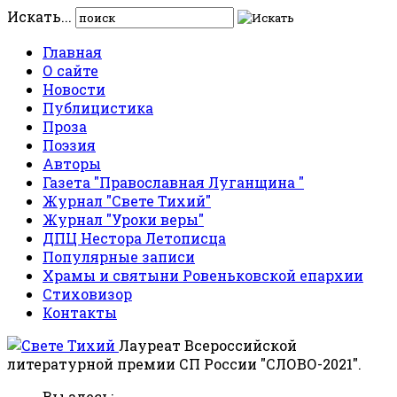
Искать...
Главная
О сайте
Новости
Публицистика
Проза
Поэзия
Авторы
Газета "Православная Луганщина "
Журнал "Свете Тихий"
Журнал "Уроки веры"
ДПЦ Нестора Летописца
Популярные записи
Храмы и святыни Ровеньковской епархии
Стиховизор
Контакты
Лауреат Всероссийской
литературной премии СП России "СЛОВО-2021".
Вы здесь: