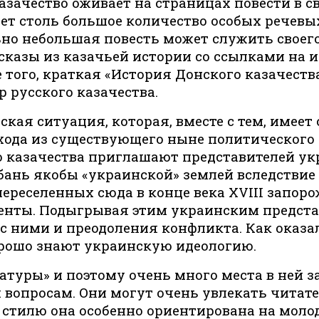
зачество оживает на страницах повести в с
т столь большое количество особых речевых 
льно небольшая повесть может служить своег
ссказы из казачьей истории со ссылками на 
того, краткая «История Донского казачества
 русского казачества.
кая ситуация, которая, вместе с тем, имее
ыхода из существующего ныне политического
о казачества приглашают представителей ук
бань якобы «украинской» землей вследствие 
ереселенных сюда в конце века XVIII запоро
енты. Подыгрывая этим украинским предста
с ними и преодоления конфликта. Как оказа
орошо знают украинскую идеологию.
атуры» и поэтому очень много места в ней 
опросам. Они могут очень увлекать читател
 стилю она особенно ориентирована на молод