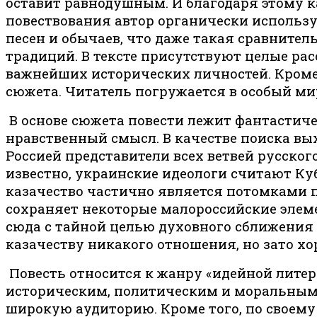
оставит равнодушным. И благодаря этому ка
повествования автор органически используе
песен и обычаев, что даже такая сравните
традиций. В тексте присутствуют целые ра
важнейших исторических личностей. Кроме 
сюжета. Читатель погружается в особый мир
В основе сюжета повести лежит фантастичес
нравственный смысл. В качестве поиска в
Россией представители всех ветвей русског
известно, украинские идеологи считают Ку
казачество частично является потомками п
сохраняет некоторые малороссийские элем
сюда с тайной целью духовного сближения 
казачеству никакого отношения, но зато х
Повесть относится к жанру «идейной литер
историческим, политическим и моральным в
широкую аудиторию. Кроме того, по своему