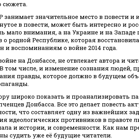
 сюжета.
Р занимает значительное место в повести и 
нутое в повести, может быть интересно и ро
 мало внимания, а на Украине и на Западе
з о родной Республике, которая восстановил
 и воспоминаниям о войне 2014 года.
войне на Донбассе, не отвлекает автора и чи
В том числе, и изменение сознания людей, 
ания правды, которое должно в будущем об
ропаганды.
тору широко показать и проанализировать п
ченцев Донбасса. Все это делает повесть ак
сти, что составляет одну из важнейших зад
ния идеологических противников в правоте л
ла и истории, и современности. Как нам пре
лжны судить уже её будущие читатели.