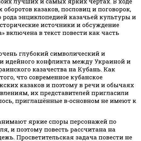
воих лучших и самых ярких чертах. В ходе
оборотов казаков, пословиц и поговорок,
о рода энциклопедией казачьей культуры и
исторические источники и обсуждение
» включена в текст повести как часть
т очень глубокий символический и
 и идейного конфликта между Украиной и
раинского казачества на Кубань. Как
того, что современное кубанское
жских казаков и поэтому в речи и обычаях
влениям, их представителей пригласили
лось, приглашённые в-основном не имеют к
занимают яркие споры персонажей по
я, и поэтому повесть рассчитана на
ежь. Просветительская задача повести не