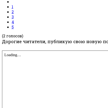
1
2
3
4
5
(2 голосов)
Дорогие читатели, публикую свою новую пов