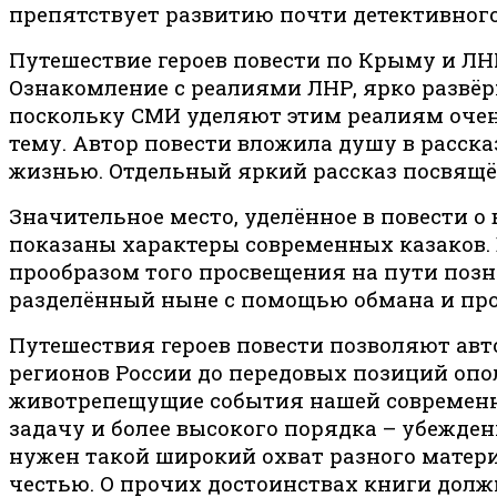
препятствует развитию почти детективного
Путешествие героев повести по Крыму и ЛН
Ознакомление с реалиями ЛНР, ярко развёр
поскольку СМИ уделяют этим реалиям очень
тему. Автор повести вложила душу в расска
жизнью. Отдельный яркий рассказ посвящён
Значительное место, уделённое в повести о 
показаны характеры современных казаков. 
прообразом того просвещения на пути позн
разделённый ныне с помощью обмана и п
Путешествия героев повести позволяют ав
регионов России до передовых позиций опол
животрепещущие события нашей современно
задачу и более высокого порядка – убежде
нужен такой широкий охват разного материа
честью. О прочих достоинствах книги до