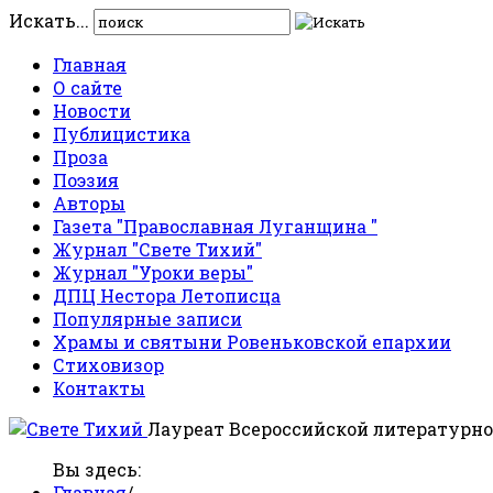
Искать...
Главная
О сайте
Новости
Публицистика
Проза
Поэзия
Авторы
Газета "Православная Луганщина "
Журнал "Свете Тихий"
Журнал "Уроки веры"
ДПЦ Нестора Летописца
Популярные записи
Храмы и святыни Ровеньковской епархии
Стиховизор
Контакты
Лауреат Всероссийской литературно
Вы здесь:
Главная
/