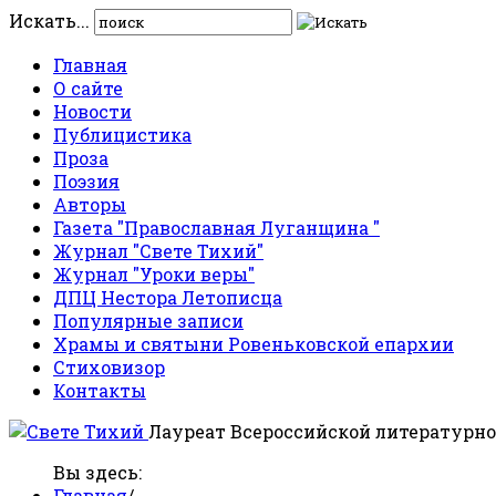
Искать...
Главная
О сайте
Новости
Публицистика
Проза
Поэзия
Авторы
Газета "Православная Луганщина "
Журнал "Свете Тихий"
Журнал "Уроки веры"
ДПЦ Нестора Летописца
Популярные записи
Храмы и святыни Ровеньковской епархии
Стиховизор
Контакты
Лауреат Всероссийской литературно
Вы здесь:
Главная
/