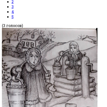
2
3
4
5
(3 голосов)