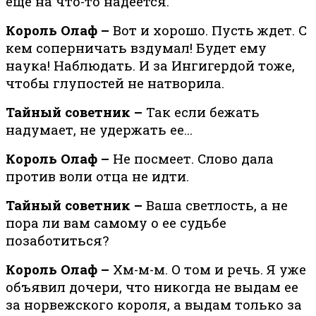
еще на что-то надеется.
Король Олаф –
Вот и хорошо. Пусть ждет. С
кем соперничать вздумал! Будет ему
наука! Наблюдать. И за Ингигердой тоже,
чтобы глупостей не натворила.
Тайный советник –
Так если бежать
надумает, не удержать ее…
Король Олаф –
Не посмеет. Слово дала
против воли отца не идти.
Тайный советник –
Ваша светлость, а не
пора ли вам самому о ее судьбе
позаботиться?
Король Олаф –
Хм-м-м. О том и речь. Я уже
объ­явил до­че­ри, что ни­ко­гда не вы­дам ее
за нор­веж­ско­го ко­ро­ля, а вы­дам толь­ко за