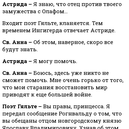
Астрида –
Я знаю, что отец против твоего
замужества с Олафом...
Входит поэт Гяльте, кланяется. Тем
временем Ингигерда отвечает Астриде.
Св. Анна –
Об этом, наверное, скоро все
будут знать.
Астрида –
Я могу помочь.
Св. Анна –
Боюсь, здесь уже никто не
сможет помочь. Мне очень горько от того,
что мои старания восстановить мир
приводят к еще большей войне.
Поэт Гяльте –
Вы правы, принцесса. Я
передал сообщение Ро­гн­валь­ду о том, что
вы обе­ща­ны от­цом нов­го­род­ско­му кня­зю
Яро­сла­ву Вла­ди­ми­ро­ви­чу. Узнав об этом,