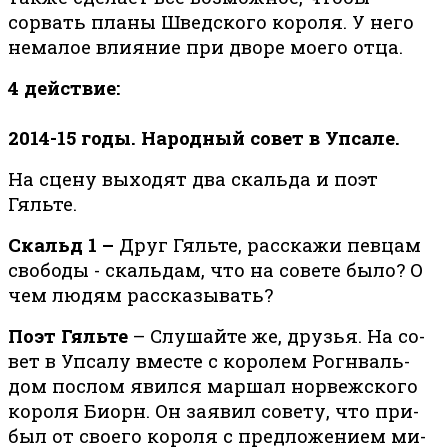
сорвать планы Шведского короля. У него
немалое влияние при дворе моего отца.
4 действие:
2014-15 годы. Народный совет в Упсале.
На сцену выходят два скальда и поэт
Гяльте.
Скальд 1 –
Друг Гяльте, расскажи певцам
свободы - скальдам, что на совете было? О
чем людям рассказывать?
Поэт Гяльте
– Слушайте же, друзья. На со­
вет в Упса­лу вме­сте с королем Ро­гн­валь­
дом послом явил­ся маршал норвежского
короля Биорн. Он за­явил со­ве­ту, что при­
был от сво­е­го ко­ро­ля с пред­ло­же­ни­ем ми­