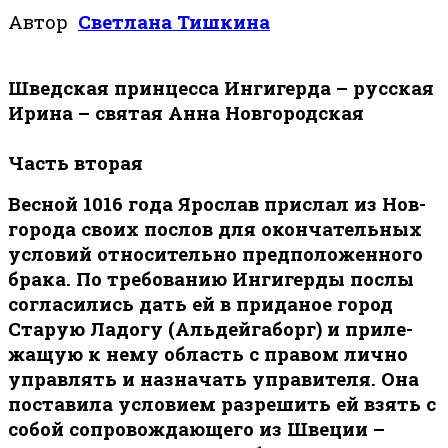
Автор
Светлана Тишкина
Шведская принцесса Ингигерда – русская
Ирина – святая Анна Новгородская
Часть вторая
Вес­ной 1016 го­да Яро­слав при­слал из Нов­
го­ро­да сво­их по­слов для окон­ча­тель­ных
усло­вий от­но­си­тель­но пред­по­ло­жен­но­го
бра­ка. По тре­бо­ва­нию Ингигерды по­слы
со­гла­си­лись дать ей в при­да­ное го­род
Старую Ла­до­гу (Альдейгаборг) и при­ле­
жа­щую к нему об­ласть с пра­вом лич­но
управ­лять и на­зна­чать упра­ви­те­ля. Она
по­ста­ви­ла усло­ви­ем раз­ре­шить ей взять с
собой сопровождающего из Шве­ции –