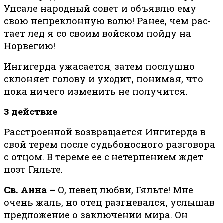
Упса­ле на­род­ный со­вет и объ­явлю ему
свою непре­клон­ную во­лю! Ра­нее, чем рас­
та­ет лед я со своим вой­ском пойду на
Норвегию!
Ингигерда ужасается, затем послушно
склоняет голову и уходит, понимая, что
пока ничего изменить не получится.
3 действие
Расстроенной возвращается Ингигерда в
свой терем после судьбоносного разговора
с отцом. В тереме ее с нетерпением ждет
поэт Гяльте.
Св. Анна –
О, певец любви, Гяльте! Мне
очень жаль, но отец разгневался, услышав
предложение о заключении мира. Он