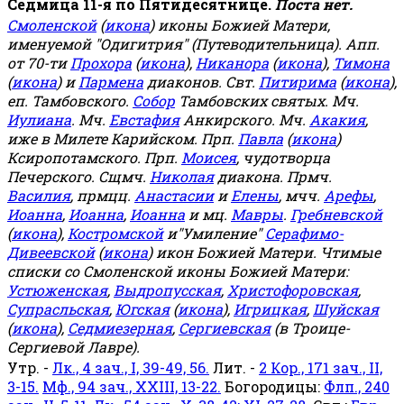
Седмица 11-я по Пятидесятнице.
Поста нет.
Смоленской
(
икона
) иконы Божией Матери,
именуемой "Одигитрия" (Путеводительница). Апп.
от 70-ти
Прохора
(
икона
),
Никанора
(
икона
),
Тимона
(
икона
) и
Пармена
диаконов. Свт.
Питирима
(
икона
),
еп. Тамбовского.
Собор
Тамбовских святых. Мч.
Иулиана
. Мч.
Евстафия
Анкирского. Мч.
Акакия
,
иже в Милете Карийском. Прп.
Павла
(
икона
)
Ксиропотамского. Прп.
Моисея
, чудотворца
Печерского. Сщмч.
Николая
диакона. Прмч.
Василия
, прмцц.
Анастасии
и
Елены
, мчч.
Арефы
,
Иоанна
,
Иоанна
,
Иоанна
и мц.
Мавры
.
Гребневской
(
икона
),
Костромской
и"Умиление"
Серафимо-
Дивеевской
(
икона
) икон Божией Матери. Чтимые
списки со Смоленской иконы Божией Матери:
Устюженская
,
Выдропусская
,
Христофоровская
,
Супрасльская
,
Югская
(
икона
),
Игрицкая
,
Шуйская
(
икона
),
Седмиезерная
,
Сергиевская
(в Троице-
Сергиевой Лавре).
Утр. -
Лк., 4 зач., I, 39-49, 56.
Лит. -
2 Кор., 171 зач., II,
3-15.
Мф., 94 зач., XXIII, 13-22.
Богородицы:
Флп., 240