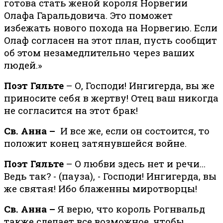
готова стать женой короля Норвегии
Олафа Гаральдовича. Это поможет
избежать нового похода на Норвегию. Если
Олаф согласен на этот план, пусть сообщит
об этом незамедлительно через ваших
людей.»
Поэт Гяльте
– О, Господи! Ингигерда, вы же
приносите себя в жертву! Отец ваш никогда
не согласится на этот брак!
Св. Анна –
И все же, если он состоится, то
положит конец затянувшейся войне.
Поэт Гяльте
– О любви здесь нет и речи…
Ведь так? - (пауза), - Господи! Ингигерда, вы
же святая! Ибо блаженны миротворцы!
Св. Анна –
Я верю, что король Рогнвальд
также сделает все возможное, чтобы