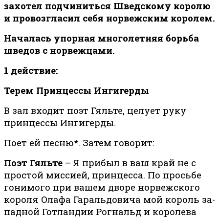
захотел подчиниться Шведскому королю
и провозгласил себя норвежским королем.
На­ча­лась упор­ная мно­го­лет­няя борь­ба
шве­дов с нор­веж­ца­ми.
1 действие:
Терем Принцессы Ингигерды
В зал входит поэт Гяльте, целует руку
принцессы Ингигерды.
Поет ей песню*. Затем говорит:
Поэт Гяльте
– Я прибыл в ваш край не с
простой миссией, принцесса. По просьбе
гонимого при вашем дворе норвежского
короля Олафа Гаральдовича мой король
за­
пад­ной Гот­лан­дии Рогнальд и королева