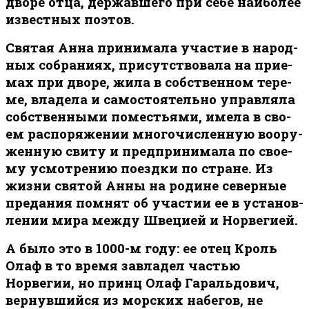
дво­ре от­ца, дер­жав­ше­го при се­бе наи­бо­лее
из­вест­ных по­этов.
Свя­тая Ан­на при­ни­ма­ла уча­стие в на­род­
ных со­бра­ни­ях, при­сут­ство­ва­ла на при­е­
мах при дво­ре, жи­ла в соб­ствен­ном те­ре­
ме, вла­де­ла и са­мо­сто­я­тель­но управ­ля­ла
соб­ствен­ны­ми по­ме­стья­ми, име­ла в сво­
ем рас­по­ря­же­нии мно­го­чис­лен­ную во­ору­
жен­ную сви­ту и пред­при­ни­ма­ла по сво­е­
му усмот­ре­нию по­езд­ки по стране. Из
жиз­ни свя­той Ан­ны на ро­дине се­вер­ные
пре­да­ния пом­нят об уча­стии ее в уста­нов­
ле­нии ми­ра меж­ду Шве­ци­ей и Нор­ве­ги­ей.
А было это в 1000-м году: ее отец Кроль
Олаф в то время завладел частью
Норвегии, но принц Олаф Гаральдович,
вернувшийся из морских набегов, не