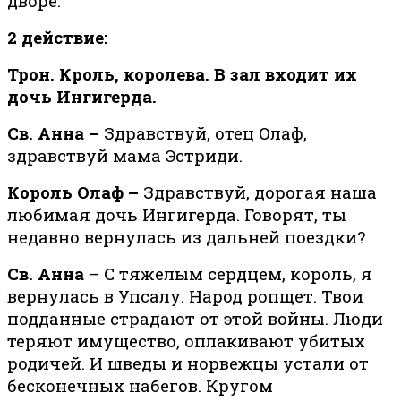
дворе.
2 действие:
Трон. Кроль, королева. В зал входит их
дочь Ингигерда.
Св. Анна –
Здравствуй, отец Олаф,
здравствуй мама Эстриди.
Король Олаф –
Здравствуй, дорогая наша
любимая дочь Ингигерда. Говорят, ты
недавно вернулась из дальней поездки?
Св. Анна
– С тяжелым сердцем, король, я
вернулась в Упса­лу. Народ ропщет. Твои
под­дан­ные стра­да­ют от этой вой­ны. Люди
теряют имущество, оплакивают убитых
родичей. И шведы и норвежцы устали от
бесконечных набегов. Кругом