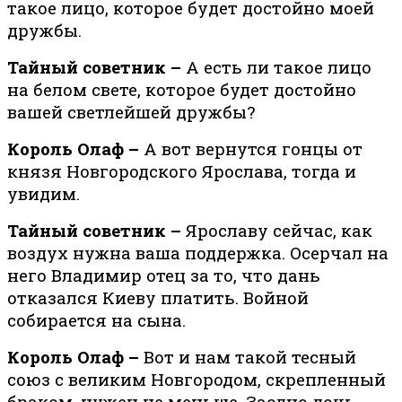
та­кое ли­цо, ко­то­рое бу­дет до­стой­но моей
друж­бы.
Тайный советник –
А есть ли такое лицо
на белом свете, которое будет достойно
вашей светлейшей дружбы?
Король Олаф –
А вот вернутся гонцы от
князя Новгородского Ярослава, тогда и
увидим.
Тайный советник –
Ярославу сейчас, как
воздух нужна ваша поддержка. Осерчал на
него Владимир отец за то, что дань
отказался Киеву платить. Войной
собирается на сына.
Король Олаф –
Вот и нам такой тесный
союз с великим Новгородом, скрепленный
браком, нужен не меньше. Заодно дочь