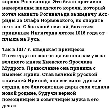
короля Ро­гн­валь­да. Это бы­ло про­тив­но
на­ме­ре­ни­ям шведского ко­ро­ля, ко­то­рый
хо­тел каз­нить Ро­гн­валь­да за вы­да­чу Аст­
ри­ды за Ола­фа Нор­веж­ско­го, но спорить
не стал. С большой свитой, богатым
приданым Ингигерда ле­том 1016 года от­
плы­ла на Русь.
Так в 1017 г. шведская принцесса
Ингигерда по воле отца вышла замуж за
великого князя Киевского Ярослава
Мудрого. Православие она приняла с
именем Ирина. Став великой русской
княгиней Ириной, она все силы души и
сердца, все благодатные дары свои отдала
новой родине, будучи верной
помощницей и советчицей мужа в его
делах.