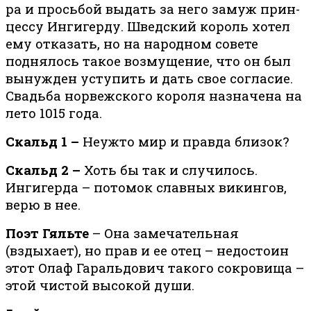
ра и прось­бой вы­дать за него за­муж прин­
цес­су Ингигерду. Швед­ский ко­роль хотел
ему отказать, но на народном совете
поднялось такое воз­му­ще­ние, что он был
вынужден усту­пить и дать свое со­гла­сие.
Свадь­ба нор­веж­ско­го ко­ро­ля на­зна­че­на на
ле­то 1015 го­да.
Скальд 1 –
Неужто мир и правда близок?
Скальд 2 –
Хоть бы так и случилось.
Ингигерда – потомок славных викингов,
верю в нее.
Поэт Гяльте
– Она замечательная
(вздыхает), но прав и ее отец – недостоин
этот Олаф Гаральдович такого сокровища –
этой чистой высокой души.