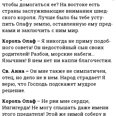
чтобы до­мо­гать­ся ее? На во­сто­ке есть
стра­ны за­слу­жи­ва­ю­щие вни­ма­ния швед­
ско­го ко­ро­ля. Луч­ше бы­ло бы те­бе усту­
пить Ола­фу зем­лю, остав­лен­ную ему пред­
ка­ми и за­клю­чить с ним мир.
Король Олаф
– Я ни­ко­гда не при­му по­доб­
но­го со­ве­та! Он недостойный сын своих
родителей! Разбои, морские набеги...
Язычник! В нем нет ни капли благочестия.
Св. Анна –
Он мне также не симпатичен,
отец, но дело не в нем. Народ страдает! Я
верю, что Господь подскажет мудрое
решение.
Король Олаф
– Не рви мне сердце,
Ингигерда! Не могу слышать даже имени
этого предателя! Этой же зи­мой со­беру в