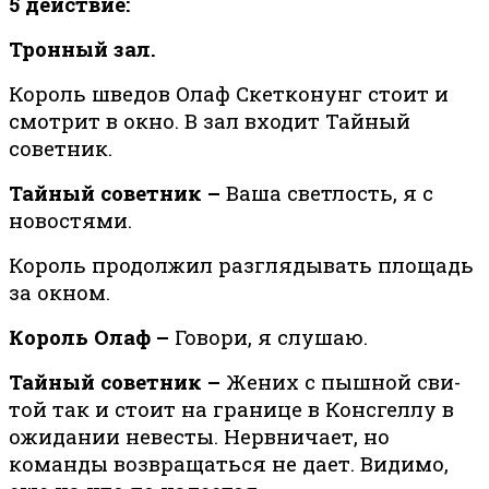
5 действие:
Тронный зал.
Король шведов Олаф Скетконунг стоит и
смотрит в окно. В зал входит Тайный
советник.
Тайный советник –
Ваша светлость, я с
новостями.
Король продолжил разглядывать площадь
за окном.
Король Олаф –
Говори, я слушаю.
Тайный советник –
Же­них с пыш­ной сви­
той так и стоит на гра­ни­це в Консгел­лу в
ожидании невесты. Нервничает, но
команды возвращаться не дает. Видимо,