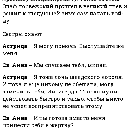
Олаф нор­веж­ский при­шел в ве­ли­кий гнев и
ре­шил к сле­ду­ю­щей зи­ме сам на­чать вой­
ну.
Сестры охают.
Астрида –
Я могу помочь. Выслушайте же
меня!
Св. Анна –
Мы слушаем тебя, милая.
Астрида –
Я тоже дочь шведского короля.
И пока я еще никому не обещана, могу
заменить тебя, Ингигерда. Только нужно
действовать быстро и тайно, чтобы никто
не успел воспрепятствовать этому.
Св. Анна
– И ты готова вместо меня
принести себя в жертву?