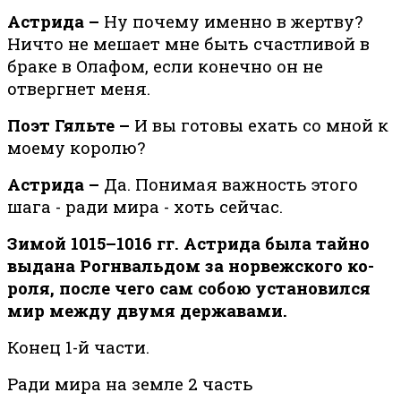
Астрида –
Ну почему именно в жертву?
Ничто не мешает мне быть счастливой в
браке в Олафом, если конечно он не
отвергнет меня.
Поэт Гяльте –
И вы готовы ехать со мной к
моему королю?
Астрида –
Да. Понимая важность этого
шага - ради мира - хоть сейчас.
Зи­мой 1015–1016 гг. Аст­ри­да бы­ла тай­но
вы­да­на Ро­гн­валь­дом за нор­веж­ско­го ко­
ро­ля, по­сле че­го сам со­бою уста­но­вил­ся
мир меж­ду дву­мя дер­жа­ва­ми.
Конец 1-й части.
Ради мира на земле 2 часть