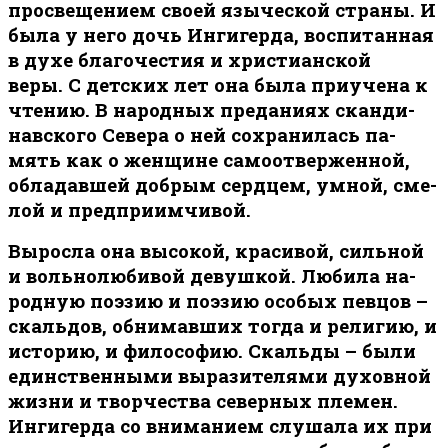
просвещением своей языческой страны. И
была у него дочь Ингигерда, воспитанная
в духе благочестия и христианской
веры. С детских лет она была приучена к
чтению. В на­род­ных пре­да­ни­ях скан­ди­
нав­ско­го Се­ве­ра о ней со­хра­ни­лась па­
мять как о жен­щине са­мо­от­вер­жен­ной,
об­ла­дав­шей доб­рым серд­цем, ум­ной, сме­
лой и пред­при­им­чи­вой.
Выросла она высокой, красивой, сильной
и вольнолюбивой девушкой. Любила на­
род­ную по­э­зию и по­э­зию осо­бых пев­цов –
скаль­дов, об­ни­мав­ших то­гда и ре­ли­гию, и
ис­то­рию, и фило­со­фию. Скальды – были
единственными выразителями ду­хов­ной
жиз­ни и твор­че­ства се­вер­ных пле­мен.
Ингигерда со вниманием слу­шала их при