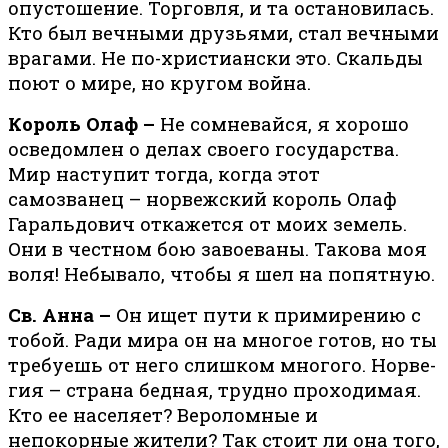
опустошение. Торговля, и та остановилась.
Кто был вечными друзьями, стал вечными
врагами. Не по-христиански это. Скальды
поют о мире, но кругом война.
Король Олаф –
Не сомневайся, я хорошо
осведомлен о делах своего государства.
Мир наступит тогда, когда этот
самозванец – норвежский король Олаф
Гаральдович откажется от моих земель.
Они в честном бою завоеваны. Такова моя
воля! Небывало, чтобы я шел на попятную.
Св. Анна –
Он ищет пути к примирению с
тобой. Ради мира он на многое готов, но ты
требуешь от него слишком многого. Нор­ве­
гия – стра­на бед­ная, труд­но про­хо­ди­мая.
Кто ее населяет? Вероломные и
непокорные жители? Так стоит ли она то­го,