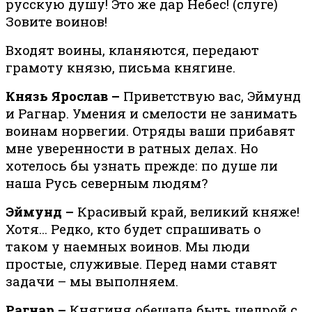
русскую душу! Это же дар Небес! (слуге)
Зовите воинов!
Входят воины, кланяются, передают
грамоту князю, письма княгине.
Князь Ярослав –
Приветствую вас, Эймунд
и Рагнар. Умения и смелости не занимать
воинам норвегии. Отряды ваши прибавят
мне уверенности в ратных делах. Но
хотелось бы узнать прежде: по душе ли
наша Русь северным людям?
Эймунд –
Красивый край, великий княже!
Хотя… Редко, кто будет спрашивать о
таком у наемных воинов. Мы люди
простые, служивые. Перед нами ставят
задачи – мы выполняем.
Рагнар –
Княгиня обещала быть щедрой с