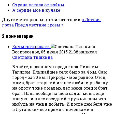
Страна устала от войны
А сердце мое в кулаке
Другие материалы в этой категории:
« Летняя
гроза
Предчувствие грозы »
2
комментарии
Комментировать
Воскресенье, 05 июля 2015 21:38
написал
Светлана Тишкина
В тайге, в военном городке под Нижним
Тагилом. Ближайшее село было за 4 км. Сам
город - за 30 км. Природа - мое родное. Отец,
мама, брат старший и я все любили рыбалку.
на охоту тоже с малых лет меня отец и брат
брал. Папа вообще на шею садил меня, еще
малую - и в лес соседний с ружьишком что-
нибудь на ужин добыть. И после дембеля уже
в Луганске - все время с ночевками в