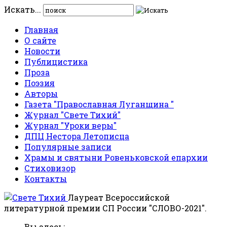
Искать...
Главная
О сайте
Новости
Публицистика
Проза
Поэзия
Авторы
Газета "Православная Луганщина "
Журнал "Свете Тихий"
Журнал "Уроки веры"
ДПЦ Нестора Летописца
Популярные записи
Храмы и святыни Ровеньковской епархии
Стиховизор
Контакты
Лауреат Всероссийской
литературной премии СП России "СЛОВО-2021".
Вы здесь: