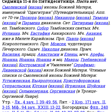
Седмица 11-я по Пятидесятнице.
Поста нет.
Смоленской
(
икона
) иконы Божией Матери,
именуемой "Одигитрия" (Путеводительница). Апп.
от 70-ти
Прохора
(
икона
),
Никанора
(
икона
),
Тимона
(
икона
) и
Пармена
диаконов. Свт.
Питирима
(
икона
),
еп. Тамбовского.
Собор
Тамбовских святых. Мч.
Иулиана
. Мч.
Евстафия
Анкирского. Мч.
Акакия
,
иже в Милете Карийском. Прп.
Павла
(
икона
)
Ксиропотамского. Прп.
Моисея
, чудотворца
Печерского. Сщмч.
Николая
диакона. Прмч.
Василия
, прмцц.
Анастасии
и
Елены
, мчч.
Арефы
,
Иоанна
,
Иоанна
,
Иоанна
и мц.
Мавры
.
Гребневской
(
икона
),
Костромской
и"Умиление"
Серафимо-
Дивеевской
(
икона
) икон Божией Матери. Чтимые
списки со Смоленской иконы Божией Матери:
Устюженская
,
Выдропусская
,
Христофоровская
,
Супрасльская
,
Югская
(
икона
),
Игрицкая
,
Шуйская
(
икона
),
Седмиезерная
,
Сергиевская
(в Троице-
Сергиевой Лавре).
Утр. -
Лк., 4 зач., I, 39-49, 56.
Лит. -
2 Кор., 171 зач., II,
3-15.
Мф., 94 зач., XXIII, 13-22.
Богородицы:
Флп., 240