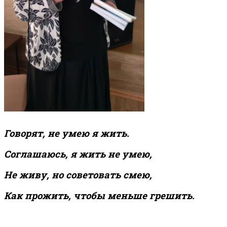
Говор
я
т, не ум
е
ю я ж
и
ть.
Соглаш
а
юсь, я ж
и
ть не ум
е
ю,
Не жив
у
, но сов
е
товать см
е
ю,
Как прожить, чтобы м
е
ньше греш
и
ть.