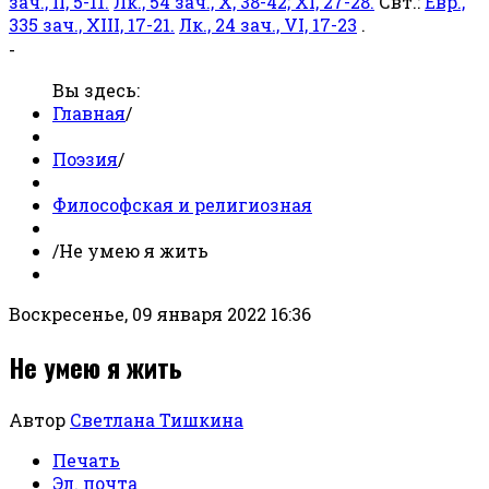
зач., II, 5-11.
Лк., 54 зач., X, 38-42; XI, 27-28.
Свт.:
Евр.,
335 зач., XIII, 17-21.
Лк., 24 зач., VI, 17-23
.
-
Вы здесь:
Главная
/
Поэзия
/
Философская и религиозная
/
Не умею я жить
Воскресенье, 09 января 2022 16:36
Не умею я жить
Автор
Светлана Тишкина
Печать
Эл. почта