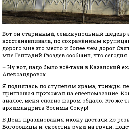
Вот он старинный, семикупольный шедевр а
восстанавливала, по сохранённым крупица
дорого мне это место и более чем дорог Св
мне Геннадий Гвоздев сообщил, что сегодня
– Ну вот, надо было всё-таки в Казанский 
Александровск.
Я поднялась по ступеням храма, трижды пер
приглашая прихожан на елеепомазание. Ког
аналое, меня словно жаром обдало. Это же
архимандрита Зосимы Сокур!
В День празднования икону достали из резн
Богородицы и, скрестив руки на груди, по