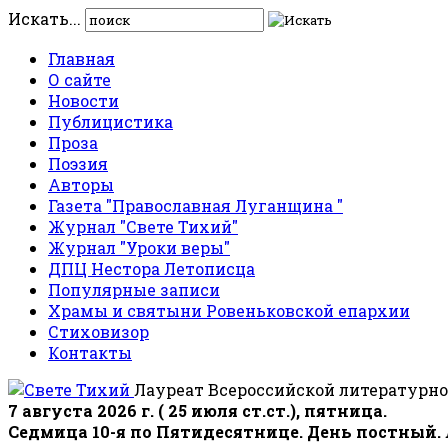
Искать...
Главная
О сайте
Новости
Публицистика
Проза
Поэзия
Авторы
Газета "Православная Луганщина "
Журнал "Свете Тихий"
Журнал "Уроки веры"
ДПЦ Нестора Летописца
Популярные записи
Храмы и святыни Ровеньковской епархии
Стиховизор
Контакты
Лауреат Всероссийской литературно
7 августа 2026 г. ( 25 июля ст.ст.), пятница.
Седмица 10-я по Пятидесятнице. День постный.