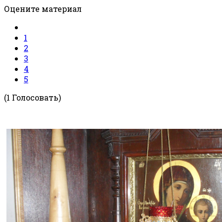
Оцените материал
1
2
3
4
5
(1 Голосовать)