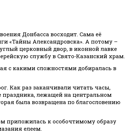
воения Донбасса восходит. Сама её
ги «Тайны Александровска». А потому –
руглый церковный двор, в иконной лавке
хиерейскую службу в Свято-Казанский храм.
иная с какими сложностями добиралась в
ог. Как раз заканчивали читать часы,
е праздника, лежащей на центральном
оторая была возвращена по благословению
етом приложилась к особочтимому образу
мазания елеем.