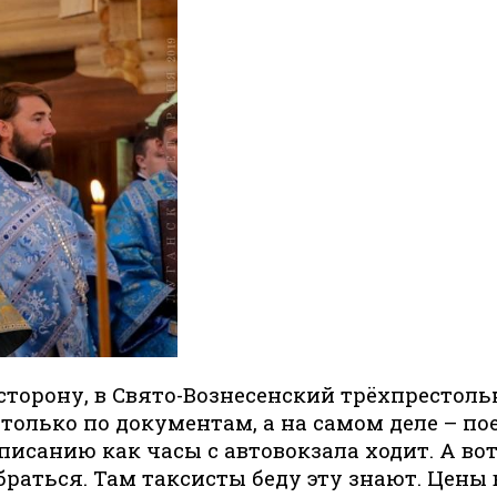
сторону, в Свято-Вознесенский трёхпрестольн
о только по документам, а на самом деле – п
писанию как часы с автовокзала ходит. А во
браться. Там таксисты беду эту знают. Цены