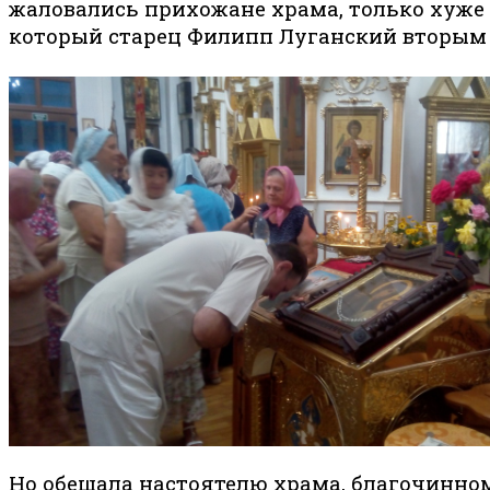
жаловались прихожане храма, только хуже 
который старец Филипп Луганский вторым 
Но обещала настоятелю храма, благочинном