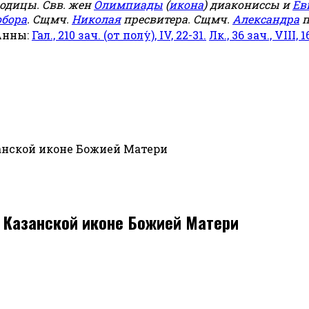
родицы. Свв. жен
Олимпиады
(
икона
) диакониссы и
Ев
обора
. Сщмч.
Николая
пресвитера. Сщмч.
Александра
п
Анны:
Гал., 210 зач. (от полу́), IV, 22-31.
Лк., 36 зач., VIII, 1
занской иконе Божией Матери
й Казанской иконе Божией Матери