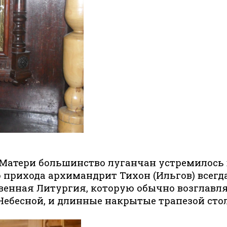
Матери большинство луганчан устремилось в
о прихода архимандрит Тихон (Ильгов) всегд
твенная Литургия, которую обычно возглавл
Небесной, и длинные накрытые трапезой стол