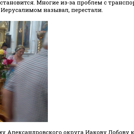
становится. Многие из-за проблем с транспо
Иерусалимом называл, перестали.
у Александровского округа Иакову Лобову ко