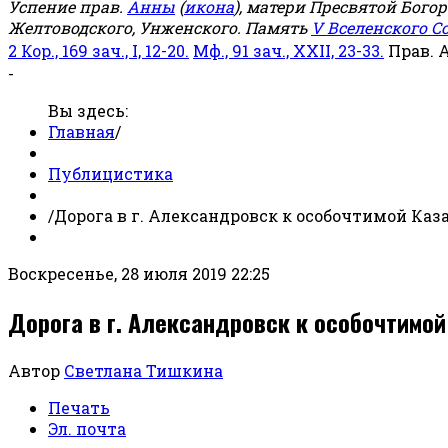
Успение прав.
Анны
(
икона
), матери Пресвятой Бого
Желтоводского, Унженского. Память
V Вселенского С
2 Кор., 169 зач., I, 12-20.
Мф., 91 зач., XXII, 23-33.
Прав. 
-
Вы здесь:
Главная
/
Публицистика
/
Дорога в г. Александровск к особочтимой Ка
Воскресенье, 28 июля 2019 22:25
Дорога в г. Александровск к особочтимо
Автор
Светлана Тишкина
Печать
Эл. почта