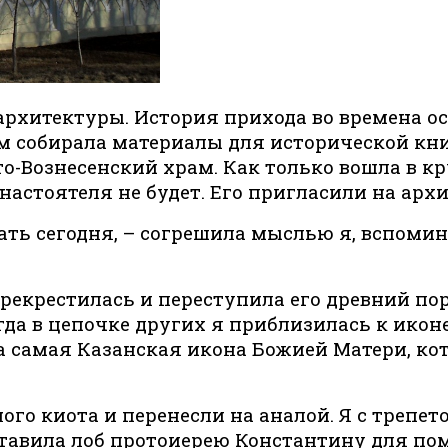
рхитектуры. История прихода во времена ос
м собирала материалы для исторической кни
ято-Вознесенский храм. Как только вошла в к
 настоятеля не будет. Его пригласили на ар
ехать сегодня, – согрешила мыслью я, вспом
екрестилась и переступила его древний пор
да в цепочке других я приблизилась к икон
 та самая Казанская икона Божией Матери, к
ого киота и перенесли на аналой. Я с треп
дставила лоб протоиерею Константину для по