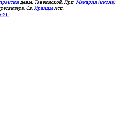
праксии
девы, Тавеннской. Прп.
Макария
(
икона
)
ресвитера. Св.
Ираиды
исп.
6-21.