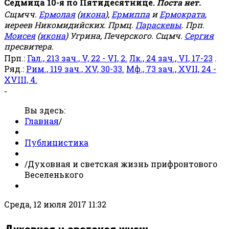
Седмица 10-я по Пятидесятнице.
Поста нет.
Сщмчч.
Ермолая
(
икона
),
Ермиппа
и
Ермократа
,
иереев Никомидийских. Прмц.
Параскевы
. Прп.
Моисея
(
икона
) Угрина, Печерского. Сщмч.
Сергия
пресвитера.
Прп.:
Гал., 213 зач., V, 22 - VI, 2.
Лк., 24 зач., VI, 17-23
.
Ряд.:
Рим., 119 зач., XV, 30-33.
Мф., 73 зач., XVII, 24 -
XVIII, 4.
-
Вы здесь:
Главная
/
Публицистика
/
Духовная и светская жизнь прифронтового
Веселенького
Среда, 12 июля 2017 11:32
Духовная и светская жизнь