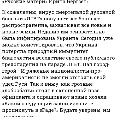
«Русские матери» Ирина Бергсет».
К сожалению, вирус смертельной духовной
болезни «ЛГБТ» получает все большее
распространение, захватывая все новые и
новые земли. Недавно им основательно
была инфицирована Украина. Сегодня уже
можно констатировать, что Украина
потеряла природный иммунитет
благочестия вследствие своего публичного
грехопадения на параде ЛГБТ. Пал город-
герой… И ряженые националисты-про-
американисты не смогли отстоять свой
удел Руси. Так и вижу, как грозные
«добробаты» стоят в склоненной позе
официанта и спрашивают новых хозяев:
«Какой следующий закон изволите
пропихнуть в зРаде?» Будьте уверены, им
продиктуют…