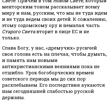
Свете
. Причем в том
Новом Свете
, который
менторским тоном рассказывает всему
миру и нам, русским, что мы не туда идем
и не туда ведем своих детей. К сожалению,
этому содомскому ору и немалая часть
Старого Света
вторит в лице ЕС и не
только.
Слава Богу, у нас, «дремучих» русичей
своя голова есть на плечах, чтобы думать,
и память нам новыми
антихристианскими веяниями пока не
отшибло. Урок богоборческих времен
советского периода мы до сих пор
расхлебываем. Его последствия аукаются
нам сегодняшней слабостью русской
державы.