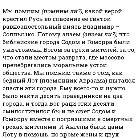
Мы помним
(помним ли?)
, какой верой
крестил Русь во спасение ее святой
равноапостольный князь Владимир –
Солнышко. Потому знаем
(знаем ли?)
, что
библейские города Содом и Гоморра были
уничтожены Богом за грехи жителей, за то,
что стали местом разврата, где массово
пренебрегались моральные устои
общества. Мы помним также о том, как
бедный Лот (племянник Авраама) пытался
спасти эти города. Ему всего-то и нужно
было найти десять праведников на два
города, и тогда Бог ради этих десяти
смилостивился бы и не сжег Содом и
Гоморру вместе с погрязшими в смертных
грехах жителями. И Ангелы были даны
Лоту в помощь, но кроме жены и двух