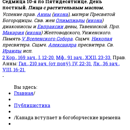
Седмица 10-я по Пятидесятнице. День
постный.
Пища с растительным маслом.
Успение прав.
Анны
(
икона
), матери Пресвятой
Богородицы. Свв. жен
Олимпиады
(
икона
)
диакониссы и
Евпраксии
девы, Тавеннской. Прп.
Макария
(
икона
) Желтоводского, Унженского.
Память
V Вселенского Собора
. Сщмч.
Николая
пресвитера. Сщмч.
Александра
пресвитера. Св.
Ираиды
исп.
2 Кор., 169 зач., I, 12-20.
Мф., 91 зач., XXII, 23-33.
Прав.
Анны:
Гал., 210 зач. (от полу́), IV, 22-31.
Лк., 36 зач.,
VIII, 16-21.
-
Вы здесь:
Главная
/
Публицистика
/
Канада вступает в богоборческие времена