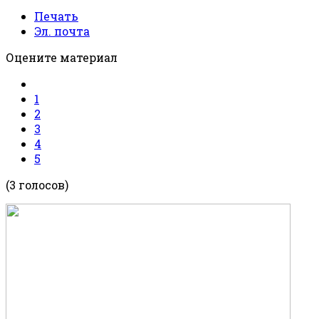
Печать
Эл. почта
Оцените материал
1
2
3
4
5
(3 голосов)