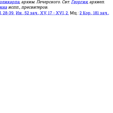
оликарпа
, архим. Печерского. Свт.
Георгия
, архиеп.
нна
испп., пресвитеров.
, 28-39.
Ин., 52 зач., XV, 17 - XVI, 2.
Мц.:
2 Кор., 181 зач.,