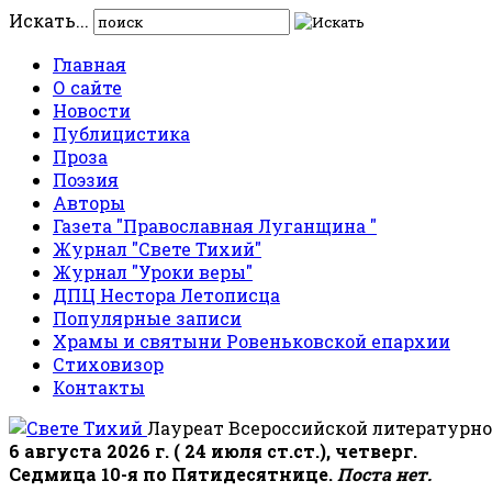
Искать...
Главная
О сайте
Новости
Публицистика
Проза
Поэзия
Авторы
Газета "Православная Луганщина "
Журнал "Свете Тихий"
Журнал "Уроки веры"
ДПЦ Нестора Летописца
Популярные записи
Храмы и святыни Ровеньковской епархии
Стиховизор
Контакты
Лауреат Всероссийской литературно
6 августа 2026 г. ( 24 июля ст.ст.), четверг.
Седмица 10-я по Пятидесятнице.
Поста нет.