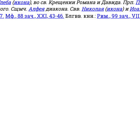
леба
(
икона
), во св. Крещении Романа и Давида. Прп.
П
ого. Сщмч.
Алфея
диакона. Свв.
Николая
(
икона
) и
Иоа
7.
Мф., 88 зач., XXI, 43-46.
Блгвв. кнн.:
Рим., 99 зач., VIII