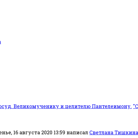
а
осуд. Великомученику и целителю Пантелеимону.
"
нье, 16 августа 2020 13:59
написал
Светлана Тишкин