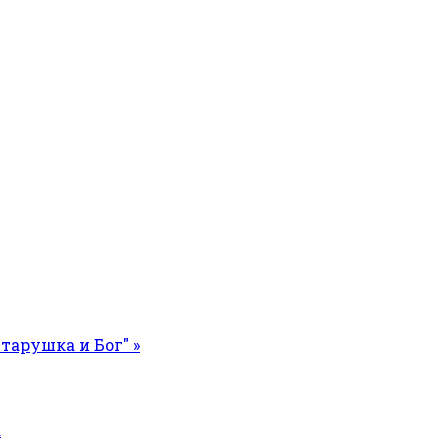
Старушка и Бог" »
а