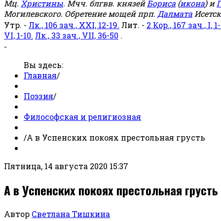
Мц.
Христины
. Мчч. блгвв. князей
Бориса
(
икона
) и
Г
Могилевского. Обретение мощей прп.
Далмата
Исетск
Утр. -
Лк., 106 зач., XXI, 12-19.
Лит. -
2 Кор., 167 зач., I, 1-
VI, 1-10.
Лк., 33 зач., VII, 36-50
.
-
Вы здесь:
Главная
/
Поэзия
/
Философская и религиозная
/
А в Успенских покоях престольная грусть
Пятница, 14 августа 2020 15:37
А в Успенских покоях престольная грусть
Автор
Светлана Тишкина