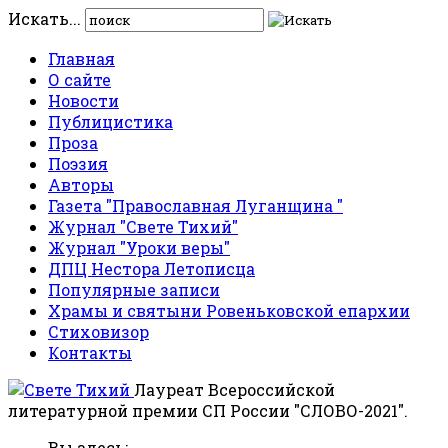
Искать...
Главная
О сайте
Новости
Публицистика
Проза
Поэзия
Авторы
Газета "Православная Луганщина "
Журнал "Свете Тихий"
Журнал "Уроки веры"
ДПЦ Нестора Летописца
Популярные записи
Храмы и святыни Ровеньковской епархии
Стиховизор
Контакты
Лауреат Всероссийской
литературной премии СП России "СЛОВО-2021".
Вы здесь: