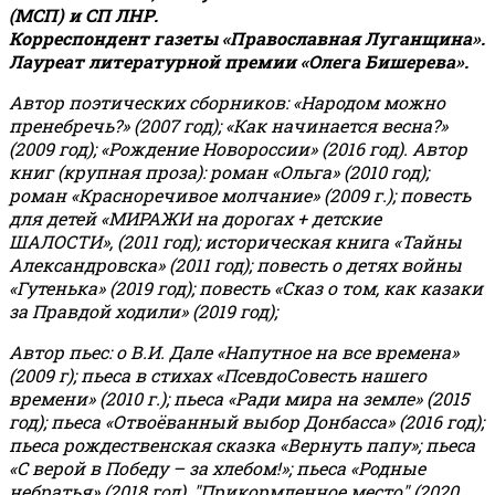
(МСП) и СП ЛНР.
Корреспондент газеты «Православная Луганщина»
.
Лауреат литературной премии «Олега Бишерева».
Автор поэтических сборников: «Народом можно
пренебречь?» (2007 год); «Как начинается весна?»
(2009 год); «Рождение Новороссии» (2016 год).
Автор
книг (крупная проза): роман «Ольга» (2010 год);
роман «Красноречивое молчание» (2009 г.); повесть
для детей «МИРАЖИ на дорогах + детские
ШАЛОСТИ», (2011 год); историческая книга «Тайны
Александровска» (2011 год); повесть о детях войны
«Гутенька» (2019 год); повесть «Сказ о том, как казаки
за Правдой ходили» (2019 год);
Автор пьес: о В.И. Дале «Напутное на все времена»
(2009 г); пьеса в стихах «ПсевдоСовесть нашего
времени» (2010 г.); пьеса «Ради мира на земле» (2015
год); пьеса «Отвоёванный выбор Донбасса» (2016 год);
пьеса рождественская сказка «Вернуть папу»; пьеса
«С верой в Победу – за хлебом!»
;
пьеса «Родные
небратья» (2018 год), "Прикормленное место" (2020