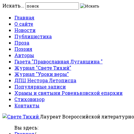
Искать...
Главная
О сайте
Новости
Публицистика
Проза
Поэзия
Авторы
Газета "Православная Луганщина "
Журнал "Свете Тихий"
Журнал "Уроки веры"
ДПЦ Нестора Летописца
Популярные записи
Храмы и святыни Ровеньковской епархии
Стиховизор
Контакты
Лауреат Всероссийской литературно
Вы здесь:
Главная
/