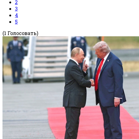
2
3
4
5
(1 Голосовать)