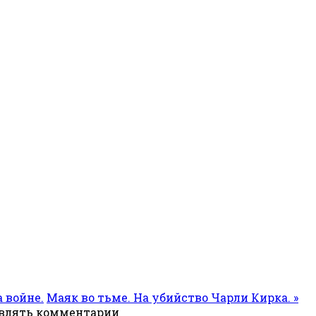
 войне.
Маяк во тьме. На убийство Чарли Кирка. »
авлять комментарии