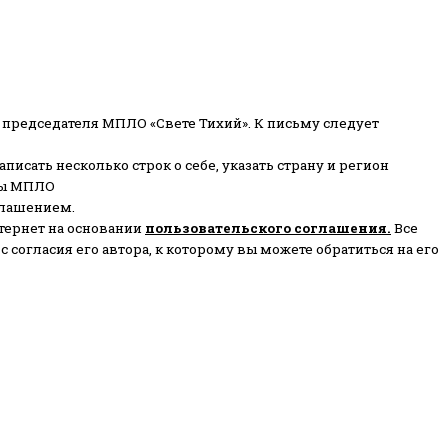
 председателя МПЛО «Свете Тихий».
К письму следует
писать несколько строк о себе, указать страну и регион
ены МПЛО
глашением.
тернет на основании
пользовательского соглашени
я
.
Все
согласия его автора, к которому вы можете обратиться на его