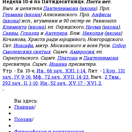
Неделя 10-я по Пятидесятнице.
Поста нет.
Вмч. и целителя
Пантелеимона
(
икона
). Прп.
Германа
(
икона
) Аляскинского. Прп.
Анфисы
(
икона
) исп., игумении и 90 сестер ее. Равноапп.
Климента
(
икона
), еп. Охридского,
Наума
(
икона
),
Саввы
,
Горазда
и
Ангеляра
. Блж.
Николая
(
икона
)
Кочанова, Христа ради юродивого, Новгородского.
Свт.
Иоасафа
, митр. Московского и всея Руси.
Собор
Смоленских святых
. Сщмч.
Амвросия
, еп.
Сарапульского. Сщмч.
Платона
и
Пантелеимона
пресвитера. Сщмч.
Иоанна
пресвитера.
Утр. - Ев. 10-е,
Ин., 66 зач., XXI, 1-14.
Лит. -
1 Кор., 131
зач., IV, 9-16.
Мф., 72 зач., XVII, 14-23.
Вмч.:
2 Тим.,
292 зач., II, 1-10.
Ин., 52 зач., XV, 17 - XVI, 2.
-
Вы здесь:
Главная
/
Поэзия
/
Философская и религиозная