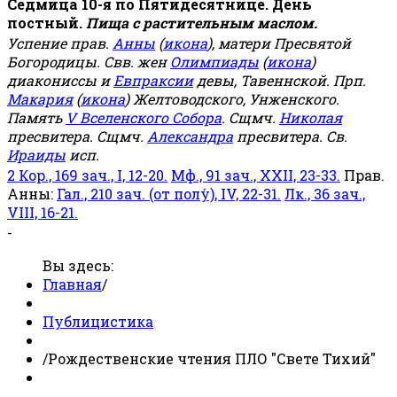
Седмица 10-я по Пятидесятнице. День
постный.
Пища с растительным маслом.
Успение прав.
Анны
(
икона
), матери Пресвятой
Богородицы. Свв. жен
Олимпиады
(
икона
)
диакониссы и
Евпраксии
девы, Тавеннской. Прп.
Макария
(
икона
) Желтоводского, Унженского.
Память
V Вселенского Собора
. Сщмч.
Николая
пресвитера. Сщмч.
Александра
пресвитера. Св.
Ираиды
исп.
2 Кор., 169 зач., I, 12-20.
Мф., 91 зач., XXII, 23-33.
Прав.
Анны:
Гал., 210 зач. (от полу́), IV, 22-31.
Лк., 36 зач.,
VIII, 16-21.
-
Вы здесь:
Главная
/
Публицистика
/
Рождественские чтения ПЛО "Свете Тихий"