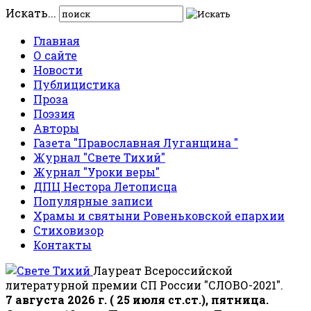
Искать...
Главная
О сайте
Новости
Публицистика
Проза
Поэзия
Авторы
Газета "Православная Луганщина "
Журнал "Свете Тихий"
Журнал "Уроки веры"
ДПЦ Нестора Летописца
Популярные записи
Храмы и святыни Ровеньковской епархии
Стиховизор
Контакты
Лауреат Всероссийской
литературной премии СП России "СЛОВО-2021".
7 августа 2026 г. ( 25 июля ст.ст.), пятница.