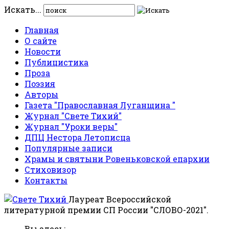
Искать...
Главная
О сайте
Новости
Публицистика
Проза
Поэзия
Авторы
Газета "Православная Луганщина "
Журнал "Свете Тихий"
Журнал "Уроки веры"
ДПЦ Нестора Летописца
Популярные записи
Храмы и святыни Ровеньковской епархии
Стиховизор
Контакты
Лауреат Всероссийской
литературной премии СП России "СЛОВО-2021".
Вы здесь: