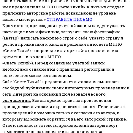
написать заявление о принятии в члены литобъединения на
имя председателя МПЛО «Свете Тихий».
К письму следует
приложить авторские работы, показывающие уровень
вашего мастерства. »
ОТПРАВИТЬ ПИСЬМО
Кроме этого, при создании учетной записи следует указать
настоящие имя и фамилию, загрузить свою фотографию
(аватар), написать несколько строк о себе, указать страну и
регион проживания и ожидать решения литсовета МПЛО
«Свете Тихий» о переводе в авторы сайта (по истечению
времени – и в члены МПЛО
«Свете Тихий»). Перед созданием учётной записи
необходимо ознакомится с правилами регистрации и
пользовательским соглашением.
Сайт "Свете Тихий" предоставляет авторам возможность
свободной публикации своих литературных произведений в
сети Интернет на основании
пользовательского
соглашени
я
.
Все авторские права на произведения
принадлежат авторам и охраняются законом.
Перепечатка
произведений возможна только с согласия его автора, к
которому вы можете обратиться на его авторской странице.
Ответственность за тексты произведений авторы несут
самостоятельно
на основании законодательства.