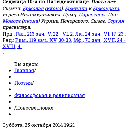
Седмица 10-я по Пятидесятнице.
Поста нет.
Сщмчч.
Ермолая
(
икона
),
Ермиппа
и
Ермократа
,
иереев Никомидийских. Прмц.
Параскевы
. Прп.
Моисея
(
икона
) Угрина, Печерского. Сщмч.
Сергия
пресвитера.
Прп.:
Гал., 213 зач., V, 22 - VI, 2.
Лк., 24 зач., VI, 17-23
.
Ряд.:
Рим., 119 зач., XV, 30-33.
Мф., 73 зач., XVII, 24 -
XVIII, 4.
-
Вы здесь:
Главная
/
Поэзия
/
Философская и религиозная
/
Новосветловке
Суббота, 25 октября 2014 19:21