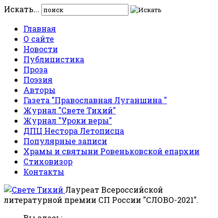
Искать...
Главная
О сайте
Новости
Публицистика
Проза
Поэзия
Авторы
Газета "Православная Луганщина "
Журнал "Свете Тихий"
Журнал "Уроки веры"
ДПЦ Нестора Летописца
Популярные записи
Храмы и святыни Ровеньковской епархии
Стиховизор
Контакты
Лауреат Всероссийской
литературной премии СП России "СЛОВО-2021".
Вы здесь: