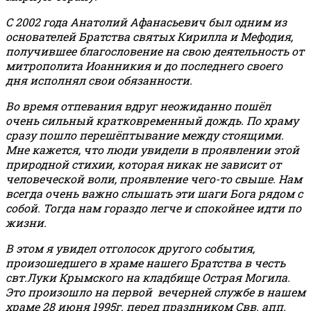
С 2002 года Анатолий Афанасьевич был одним из
основателей Братства святых Кирилла и Мефодия,
получившее благословение на свою деятельность от
митрополита Иоанникия и до последнего своего
дня исполнял свои обязанности.
Во время отпевания вдруг неожиданно пошёл
очень сильный кратковременный дождь. По храму
сразу пошло перешёптывание между стоящими.
Мне кажется, что люди увидели в проявлении этой
природной стихии, которая никак не зависит от
человеческой воли, проявление чего-то свыше. Нам
всегда очень важно слышать эти шаги Бога рядом с
собой. Тогда нам гораздо легче и спокойнее идти по
жизни.
В этом я увидел отголосок другого события,
произошедшего в храме нашего Братства в честь
свт.Луки Крымского на кладбище Острая Могила.
Это произошло на первой вечерней службе в нашем
храме 28 июня 1995г. перед праздником Свв. апп.