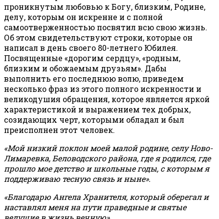
проникнутым любовью к Богу, близким, Родине,
делу, которым он искренне и с полной
самоотверженностью посвятил всю свою жизнь.
Об этом свидетельствуют строки, которые он
написал в день своего 80-летнего Юбилея.
Посвященные «дорогим сердцу», «родным,
близким и обожаемым друзьям». Дабы
выполнить его последнюю волю, приведем
несколько фраз из этого полного искренности и
великодушия обращения, которое является яркой
характеристикой и выражением тех добрых,
созидающих черт, которыми обладал и был
преисполнен этот человек.
«Мой низкий поклон моей малой родине, селу Ново-
Лимаревка, Беловодского района, где я родился, где
прошло мое детство и школьные годы, с которым я
поддерживаю тесную связь и ныне».
«Благодарю Ангела Хранителя, который оберегал и
наставлял меня на пути праведные и святые
ведущие в жизнь вечную».