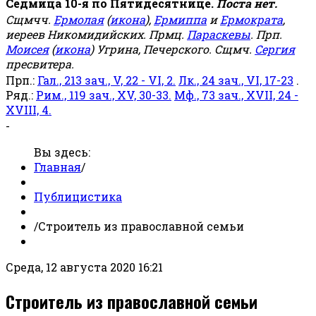
Седмица 10-я по Пятидесятнице.
Поста нет.
Сщмчч.
Ермолая
(
икона
),
Ермиппа
и
Ермократа
,
иереев Никомидийских. Прмц.
Параскевы
. Прп.
Моисея
(
икона
) Угрина, Печерского. Сщмч.
Сергия
пресвитера.
Прп.:
Гал., 213 зач., V, 22 - VI, 2.
Лк., 24 зач., VI, 17-23
.
Ряд.:
Рим., 119 зач., XV, 30-33.
Мф., 73 зач., XVII, 24 -
XVIII, 4.
-
Вы здесь:
Главная
/
Публицистика
/
Строитель из православной семьи
Среда, 12 августа 2020 16:21
Строитель из православной семьи