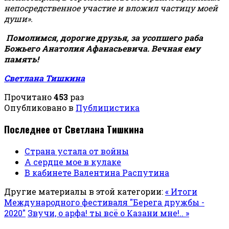
непосредственное участие и вложил частицу моей
души».
Помолимся, дорогие друзья, за усопшего раба
Божьего Анатолия Афанасьевича. Вечная ему
память!
Светлана Тишкина
Прочитано
453
раз
Опубликовано в
Публицистика
Последнее от Светлана Тишкина
Страна устала от войны
А сердце мое в кулаке
В кабинете Валентина Распутина
Другие материалы в этой категории:
« Итоги
Международного фестиваля "Берега дружбы -
2020"
Звучи, о арфа! ты всё о Казани мне!.. »