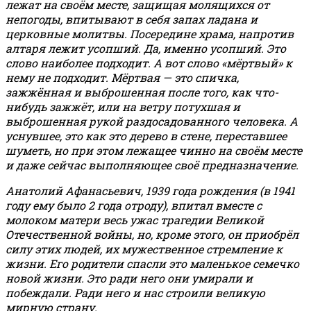
лежат на своём месте, защищая молящихся от
непогоды, впитывают в себя запах ладана и
церковные молитвы. Посередине храма, напротив
алтаря лежит усопший. Да, именно усопший. Это
слово наиболее подходит. А вот слово «мёртвый» к
нему не подходит. Мёртвая — это спичка,
зажжённая и выброшенная после того, как что-
нибудь зажжёт, или на ветру потухшая и
выброшенная рукой раздосадованного человека. А
уснувшее, это как это дерево в стене, переставшее
шуметь, но при этом лежащее чинно на своём месте
и даже сейчас выполняющее своё предназначение.
Анатолий Афанасьевич, 1939 года рождения (в 1941
году ему было 2 года отроду), впитал вместе с
молоком матери весь ужас трагедии Великой
Отечественной войны, но, кроме этого, он приобрёл
силу этих людей, их мужественное стремление к
жизни. Его родители спасли это маленькое семечко
новой жизни. Это ради него они умирали и
побеждали. Ради него и нас строили великую
мирную страну.