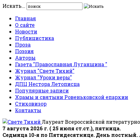
Искать...
Главная
О сайте
Новости
Публицистика
Проза
Поэзия
Авторы
Газета "Православная Луганщина "
Журнал "Свете Тихий"
Журнал "Уроки веры"
ДПЦ Нестора Летописца
Популярные записи
Храмы и святыни Ровеньковской епархии
Стиховизор
Контакты
Лауреат Всероссийской литературно
7 августа 2026 г. ( 25 июля ст.ст.), пятница.
Седмица 10-я по Пятидесятнице. День постный.