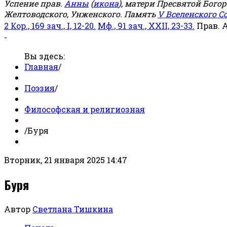
Успение прав.
Анны
(
икона
), матери Пресвятой Бого
Желтоводского, Унженского. Память
V Вселенского С
2 Кор., 169 зач., I, 12-20.
Мф., 91 зач., XXII, 23-33.
Прав. 
-
Вы здесь:
Главная
/
Поэзия
/
Философская и религиозная
/
Буря
Вторник, 21 января 2025 14:47
Буря
Автор
Светлана Тишкина