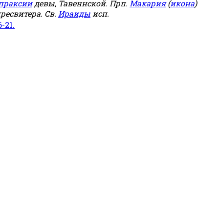
праксии
девы, Тавеннской. Прп.
Макария
(
икона
)
ресвитера. Св.
Ираиды
исп.
6-21.