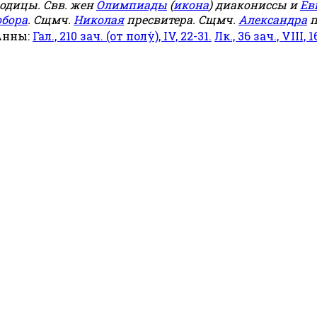
родицы. Свв. жен
Олимпиады
(
икона
) диакониссы и
Ев
обора
. Сщмч.
Николая
пресвитера. Сщмч.
Александра
п
Анны:
Гал., 210 зач. (от полу́), IV, 22-31.
Лк., 36 зач., VIII, 1