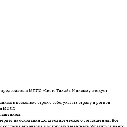
 председателя МПЛО «Свете Тихий».
К письму следует
писать несколько строк о себе, указать страну и регион
ены МПЛО
глашением.
тернет на основании
пользовательского соглашени
я
.
Все
согласия его автора, к которому вы можете обратиться на его