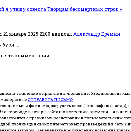
ой я утешу совесть
Творцам бессмертных строк »
 21 января 2025 21:00
написал
Александр Ерёмин
бури ...
авлять комментарии
аписать заявление о принятии в члены литобъединения на имя
мастерства. »
ОТПРАВИТЬ ПИСЬМО
стоящие имя и фамилию, загрузить свою фотографию (аватар), на
» о переводе в авторы сайта (по истечению времени – и в чл
 ознакомится с правилами регистрации и пользовательским со
одной публикации своих литературных произведений в сети Ин
раняются законом.
Перепечатка произведений возможна только с 