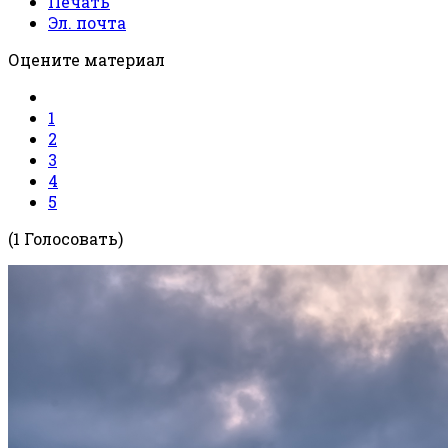
Печать
Эл. почта
Оцените материал
1
2
3
4
5
(1 Голосовать)