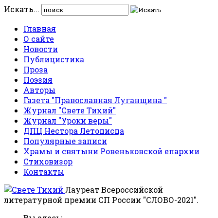
Искать...
Главная
О сайте
Новости
Публицистика
Проза
Поэзия
Авторы
Газета "Православная Луганщина "
Журнал "Свете Тихий"
Журнал "Уроки веры"
ДПЦ Нестора Летописца
Популярные записи
Храмы и святыни Ровеньковской епархии
Стиховизор
Контакты
Лауреат Всероссийской
литературной премии СП России "СЛОВО-2021".
Вы здесь: