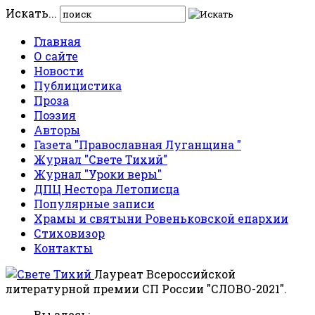
Искать...
Главная
О сайте
Новости
Публицистика
Проза
Поэзия
Авторы
Газета "Православная Луганщина "
Журнал "Свете Тихий"
Журнал "Уроки веры"
ДПЦ Нестора Летописца
Популярные записи
Храмы и святыни Ровеньковской епархии
Стиховизор
Контакты
Лауреат Всероссийской
литературной премии СП России "СЛОВО-2021".
Вы здесь: