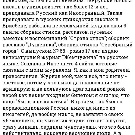
польском, затем на английском. По-русски начала
писать в университете, где более 12-и лет
преподавала Русский как Иностранный. Также
преподавала в русских приходских школах в
Брисбене; работала переводчицей. Издала свои 3
книги: сборник стихов, рассказов, путевых
заметок и воспоминаний "Страна отцов"; сборник
рассказо "Душенька"; сборник стихов "Серебряный
город". С выпуском № 68 - ровно 17 лет издаю
литературный журнал "Жемчужина" на русском
языке. Создала в Интернете 4 сайта, которые
связаны с моим журналом. Я, как и мои родители,
православная. Журнал мой, как и всё, что пишу -
светское, потому что никогда православие не
афиширую и не пользуюсь драгоценной родной
верой как неким входным билетом; я считаю, что
надо "быть, а не казаться". Впрочем, так было в
дореволюционной России: никогда никто из
писателей, да вообще никто, не заявлял о своих
убеждениях, но, читая их труды сто лет спустя,
сразу видишь, сердцем чувствуешь, что это были
действительно, искренно верующие люди. А в