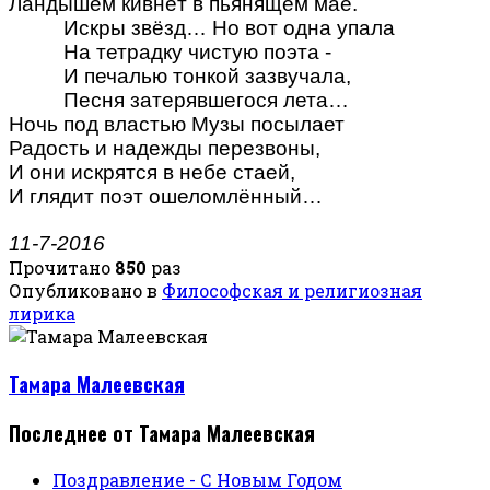
Ландышем кивнёт в пьянящем мае.
Искры звёзд… Но вот одна упала
На тетрадку чистую поэта -
И печалью тонкой зазвучала,
Песня затерявшегося лета…
Ночь под властью Музы посылает
Радость и надежды перезвоны,
И они искрятся в небе стаей,
И глядит поэт ошеломлённый…
11-7-2016
Прочитано
850
раз
Опубликовано в
Философская и религиозная
лирика
Тамара Малеевская
Последнее от Тамара Малеевская
Поздравление - С Новым Годом