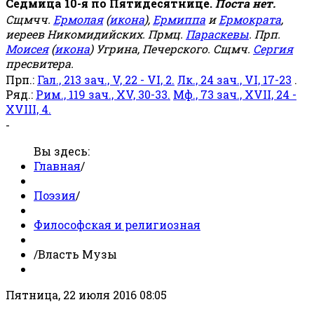
Седмица 10-я по Пятидесятнице.
Поста нет.
Сщмчч.
Ермолая
(
икона
),
Ермиппа
и
Ермократа
,
иереев Никомидийских. Прмц.
Параскевы
. Прп.
Моисея
(
икона
) Угрина, Печерского. Сщмч.
Сергия
пресвитера.
Прп.:
Гал., 213 зач., V, 22 - VI, 2.
Лк., 24 зач., VI, 17-23
.
Ряд.:
Рим., 119 зач., XV, 30-33.
Мф., 73 зач., XVII, 24 -
XVIII, 4.
-
Вы здесь:
Главная
/
Поэзия
/
Философская и религиозная
/
Власть Музы
Пятница, 22 июля 2016 08:05