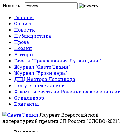
Искать...
Главная
О сайте
Новости
Публицистика
Проза
Поэзия
Авторы
Газета "Православная Луганщина "
Журнал "Свете Тихий"
Журнал "Уроки веры"
ДПЦ Нестора Летописца
Популярные записи
Храмы и святыни Ровеньковской епархии
Стиховизор
Контакты
Лауреат Всероссийской
литературной премии СП России "СЛОВО-2021".
Вы здесь: