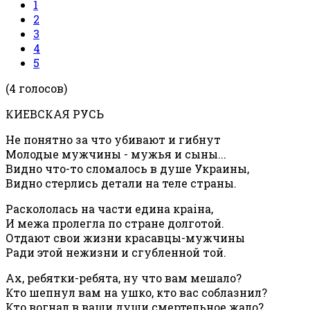
1
2
3
4
5
(4 голосов)
КИЕВСКАЯ РУСЬ
Не понятно за что убивают и гибнут
Молодые мужчины - мужья и сыны...
Видно что-то сломалось в душе Украины,
Видно стерлись детали на теле страны.
Раскололась на части едина краiна,
И межа пролегла по стране долготой.
Отдают свои жизни красавцы-мужчины
Ради этой нежизни и сгубленной той.
Ах, ребятки-ребята, ну что вам мешало?
Кто шепнул вам на ушко, кто вас соблазнил?
Кто вогнал в ваши души смертельное жало?