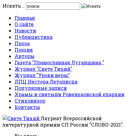
Искать...
Главная
О сайте
Новости
Публицистика
Проза
Поэзия
Авторы
Газета "Православная Луганщина "
Журнал "Свете Тихий"
Журнал "Уроки веры"
ДПЦ Нестора Летописца
Популярные записи
Храмы и святыни Ровеньковской епархии
Стиховизор
Контакты
Лауреат Всероссийской
литературной премии СП России "СЛОВО-2021".
Вы здесь: