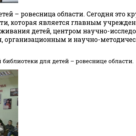
етей – ровесница области. Сегодня это к
сти, которая является главным учрежде
живания детей, центром научно-исслед
ия, организационным и научно-методичес
й библиотеки для детей – ровеснице области.