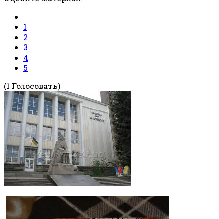
1
2
3
4
5
(1 Голосовать)