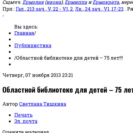
Сщмчч.
Ермолая
(
икона
),
Ермиппа
и
Ермократа
, иер
Прп.:
Гал., 213 зач., V, 22 - VI, 2.
Лк., 24 зач., VI, 17-23
. Р
-
Вы здесь:
Главная
/
Публицистика
/
Областной библиотеке для детей – 75 лет!!!
Четверг, 07 ноября 2013 23:21
Областной библиотеке для детей – 75 лет
Автор
Светлана Тишкина
Печать
Эл. почта
Оцените материал