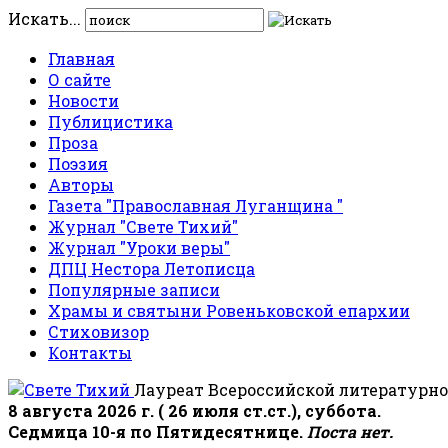
Искать...
Главная
О сайте
Новости
Публицистика
Проза
Поэзия
Авторы
Газета "Православная Луганщина "
Журнал "Свете Тихий"
Журнал "Уроки веры"
ДПЦ Нестора Летописца
Популярные записи
Храмы и святыни Ровеньковской епархии
Стиховизор
Контакты
Лауреат Всероссийской литературно
8 августа 2026 г. ( 26 июля ст.ст.), суббота.
Седмица 10-я по Пятидесятнице.
Поста нет.