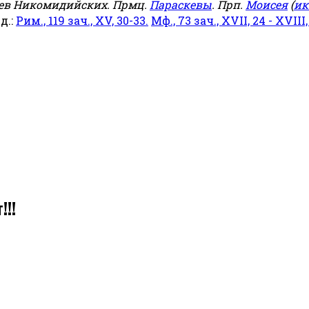
еев Никомидийских. Прмц.
Параскевы
. Прп.
Моисея
(
ик
яд.:
Рим., 119 зач., XV, 30-33.
Мф., 73 зач., XVII, 24 - XVIII,
!!!