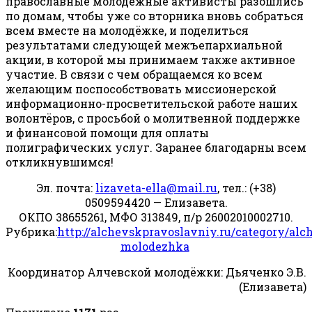
православные молодёжные активисты разошлись
по домам, чтобы уже со вторника вновь собраться
всем вместе на молодёжке, и поделиться
результатами следующей межъепархиальной
акции, в которой мы принимаем также активное
участие. В связи с чем обращаемся ко всем
желающим поспособствовать миссионерской
информационно-просветительской работе наших
волонтёров, с просьбой о молитвенной поддержке
и финансовой помощи для оплаты
полиграфических услуг. Заранее благодарны всем
откликнувшимся!
Эл. почта:
lizaveta-ella@mail.ru
, тел.: (+38)
0509594420 — Елизавета.
ОКПО 38655261, МФО 313849, п/р 26002010002710.
Рубрика:
http://alchevskpravoslavniy.ru/category/alc
molodezhka
Координатор Алчевской молодёжки: Дьяченко Э.В.
(Елизавета)