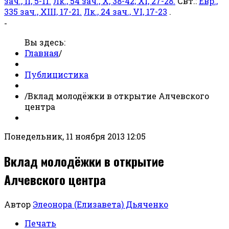
зач., II, 5-11.
Лк., 54 зач., X, 38-42; XI, 27-28.
Свт.:
Евр.,
335 зач., XIII, 17-21.
Лк., 24 зач., VI, 17-23
.
-
Вы здесь:
Главная
/
Публицистика
/
Вклад молодёжки в открытие Алчевского
центра
Понедельник, 11 ноября 2013 12:05
Вклад молодёжки в открытие
Алчевского центра
Автор
Элеонора (Елизавета) Дьяченко
Печать