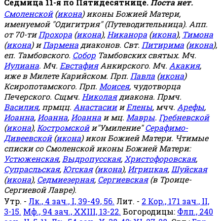
Седмица 11-я по Пятидесятнице.
Поста нет.
Смоленской
(
икона
) иконы Божией Матери,
именуемой "Одигитрия" (Путеводительница). Апп.
от 70-ти
Прохора
(
икона
),
Никанора
(
икона
),
Тимона
(
икона
) и
Пармена
диаконов. Свт.
Питирима
(
икона
),
еп. Тамбовского.
Собор
Тамбовских святых. Мч.
Иулиана
. Мч.
Евстафия
Анкирского. Мч.
Акакия
,
иже в Милете Карийском. Прп.
Павла
(
икона
)
Ксиропотамского. Прп.
Моисея
, чудотворца
Печерского. Сщмч.
Николая
диакона. Прмч.
Василия
, прмцц.
Анастасии
и
Елены
, мчч.
Арефы
,
Иоанна
,
Иоанна
,
Иоанна
и мц.
Мавры
.
Гребневской
(
икона
),
Костромской
и"Умиление"
Серафимо-
Дивеевской
(
икона
) икон Божией Матери. Чтимые
списки со Смоленской иконы Божией Матери:
Устюженская
,
Выдропусская
,
Христофоровская
,
Супрасльская
,
Югская
(
икона
),
Игрицкая
,
Шуйская
(
икона
),
Седмиезерная
,
Сергиевская
(в Троице-
Сергиевой Лавре).
Утр. -
Лк., 4 зач., I, 39-49, 56.
Лит. -
2 Кор., 171 зач., II,
3-15.
Мф., 94 зач., XXIII, 13-22.
Богородицы:
Флп., 240